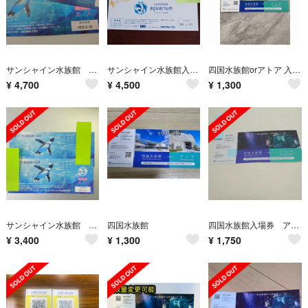
サンシャイン水族館 大人2名分
サンシャイン水族館入場券 招待券2枚 有効期限2025 年5月31日
四国水族館orアトア 入場券1名分
¥
4,700
¥
4,500
¥
1,300
サンシャイン水族館 大人1枚こども1枚
四国水族館
四国水族館入場券 アトア水族館 ウエスコホールディングス 株主優待券 1枚
¥
3,400
¥
1,300
¥
1,750