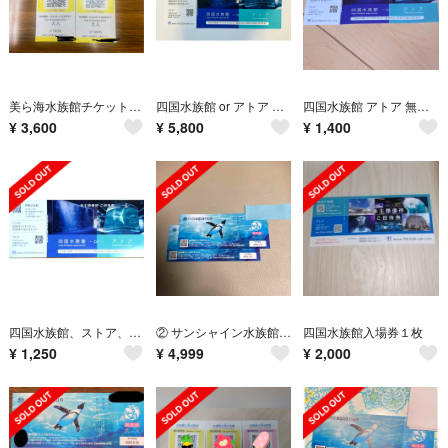
美ら海水族館チケット(大人2名)
四国水族館 or アトア 無料入場券 ※4枚セット
四国水族館 アトア 無料入場券 株主優待券
¥
3,600
¥
5,800
¥
1,400
四国水族館、ストア、株主優待 ご招待券 １枚
② サンシャイン水族館 2枚 入園券 匿名配送
四国水族館入場券１枚
¥
1,250
¥
4,999
¥
2,000