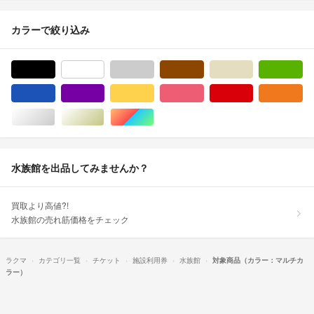
カラーで絞り込み
ブラック/黒色系
ホワイト/白色系
グレー/灰色系
ブラウン/茶色系
ベージュ系
グ
ブルー・ネイビー/青色系
パープル/紫色系
イエロー/黄色系
ピンク/桃色系
レッド/赤色系
オ
シルバー/銀色系
ゴールド/金色系
マルチカラー
水族館を出品してみませんか？
買取より高値?!
水族館の売れ筋価格をチェック
ラクマ
カテゴリ一覧
チケット
施設利用券
水族館
対象商品（カラー：マルチカ
ラー）