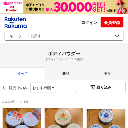
ログイン
会員登録
ボディパウダー
ボディパウダー / コスメ/美容
すべて
新品
中古
絞り込み
販売中のみ
おすすめ順
約2,000件中 1 - 36件