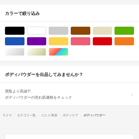
カラーで絞り込み
ブラック/黒色系
ホワイト/白色系
グレー/灰色系
ブラウン/茶色系
ベージュ系
グ
ブルー・ネイビー/青色系
パープル/紫色系
イエロー/黄色系
ピンク/桃色系
レッド/赤色系
オ
シルバー/銀色系
ゴールド/金色系
マルチカラー
ボディパウダーを出品してみませんか？
買取より高値?!
ボディパウダーの売れ筋価格をチェック
ラクマ
カテゴリ一覧
コスメ/美容
ボディケア
ボディパウダー