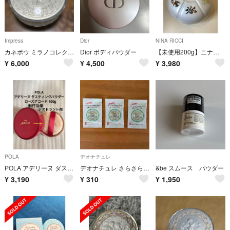
Impress
Dior
NINA RICCI
カネボウ ミラノコレクション 2014 ボディパウダー インプレス版 廃盤レア品
Dior ボディパウダー
【未使用200g】ニナリッチ レールデュタン タルクパウダー ボディパウダー
¥
6,000
¥
4,500
¥
3,980
POLA
デオナチュレ
POLA アデリーヌ ダスティングパウダー ローズアコード 100g ポーラ ボディパウダー
デオナチュレ さらさらデオドラントパウダー
&be スムース パウダー
¥
3,190
¥
310
¥
1,950