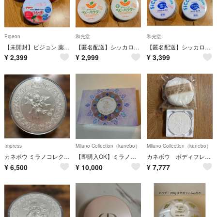
Pigeon
和光堂
和光堂
【未開封】ピジョン 薬用ベビーパウダー ももの葉 3缶
【匿名配送】シッカロールナチュラル 3缶
【匿名配送】シッカロールデオ 3缶
¥
2,399
¥
2,999
¥
3,399
Impress
Milano Collection（kanebo）
Milano Collection（kanebo）
カネボウ ミラノコレクション 2014 インプレス版 ボディパウダー 廃盤レア品
【即購入OK】ミラノコレクション ボディフレッシュパウダー2022
カネボウ ボディフレッシュパウダー（レフィル） ミラノコレクション 2014
¥
6,500
¥
10,000
¥
7,777