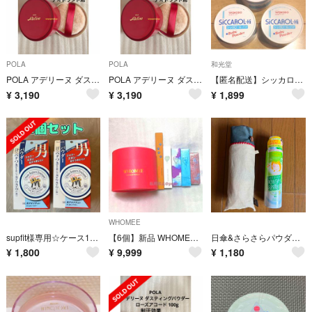
POLA
POLA
和光堂
POLA アデリーヌ ダスティングパウダー ローズアコード 100g
POLA アデリーヌ ダスティングパウダー ローズアコード 100g ポーラ
【匿名配送】シッカロール 3点
¥
3,190
¥
3,190
¥
1,899
WHOMEE
supfit様専用☆ケース1つ パウダー2つ
【6個】新品 WHOMEE ベース マスカラ ボディパウダー まとめて フーミー
日傘&さらさらパウダースプレー
¥
1,800
¥
9,999
¥
1,180