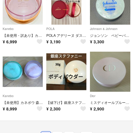
Kanebo
POLA
Johnson & Johnson
【未使用・訳あり】カネボウ ボディパウダー 火の鳥
POLA アデリーヌ ダスティングパウダー ローズアコード 100g
ジョンソン ベビーパウダー 140g 未開封
¥
6,999
¥
3,190
¥
3,300
Kanebo
Dior
【未使用】カネボウ 森の精 火の鳥ボディパウダー 2点セット
【値下げ】銀座ステファニー ボディパウダー 【新品・未使用品】🌺
ミスディオールブルーミングボディパウダー
¥
8,999
¥
2,300
¥
2,900