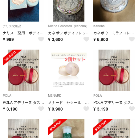
ナリス化粧品
Milano Collection（kanebo）
Kanebo
ナリス 薬用 ボディパウダー
カネボウ ボディフレッシュパウダー ミラノコレクション 2020
カネボウ ミラノコレクション ボディフレッシュパウダー 2017
¥
999
¥
3,600
¥
6,900
POLA
MENARD
POLA
POLA アデリーヌ ダスティングパウダー ローズアコード 100g ポーラ ボディパウダー
メナード セクール ボディパウダープレスト 100g×2個
POLA アデリーヌ ダスティングパウダー ローズアコード 100g
¥
3,190
¥
9,900
¥
3,190