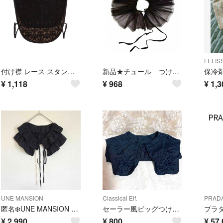
FELIS
付け襟 レース スタンドカラー kcollar03
新品★チュール つけえり チュールカラー つけ襟
¥
1,118
¥
968
¥
1,3
UNE MANSION
Classical Elf.
PRAD
匿名❄️UNE MANSION ユヌマンション つけ襟 ブラック ダブルフリル
セーラー風ビッグつけ襟 付け襟 デニム クラシカルエルフ レディース 未使用品
¥
2,990
¥
800
¥
57,