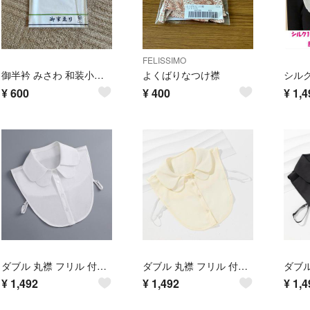
FELISSIMO
御半衿 みさわ 和装小物 未使用品
よくばりなつけ襟
¥
600
¥
400
¥
1,4
ダブル 丸襟 フリル 付け襟 レディース
ダブル 丸襟 フリル 付け襟 レディース
¥
1,492
¥
1,492
¥
1,4