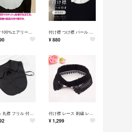
シルク100%エアリーメッシュ付け襟 ホワイト 絹 つけ襟 衿 首元ケアシワ隠し 敏感肌 サラサラ UV紫外線対策 冷房対策
付け襟 つけ襟 パール ホワイト 白 レディース ビジューカラー フェイクカラー
90
¥
880
ダブル 丸襟 フリル 付け襟 レディース
付け襟 レース 刺繍 レディース オシャレ お祝い 行事 キッズ ブラック 黒
92
¥
1,299