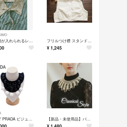
SIMO
保冷剤が入れられるレース柄つけ襟
フリルつけ襟 スタンドカラー tsukeeri2
00
¥
1,245
A
プラダ PRADA ビジュー 付け襟 ブラック ホワイト コットン リボンカラー ビブカラー
【新品・未使用品】パール つけ襟 カラー ネックレス クラシカル シャンデリア
000
¥
1,480