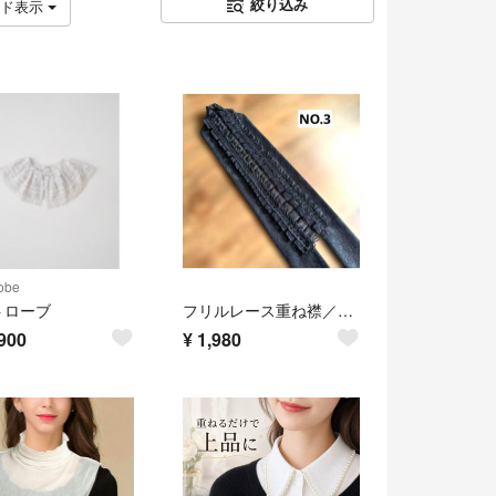
絞り込み
ッド表示
obe
トローブ
フリルレース重ね襟／NO.3
900
¥
1,980