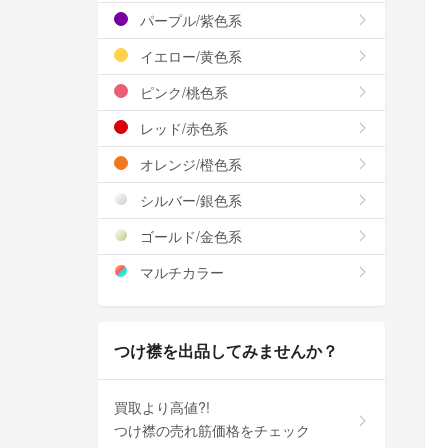
パープル/紫色系
イエロー/黄色系
ピンク/桃色系
レッド/赤色系
オレンジ/橙色系
シルバー/銀色系
ゴールド/金色系
マルチカラー
つけ襟を出品してみませんか？
買取より高値?!
つけ襟の売れ筋価格をチェック