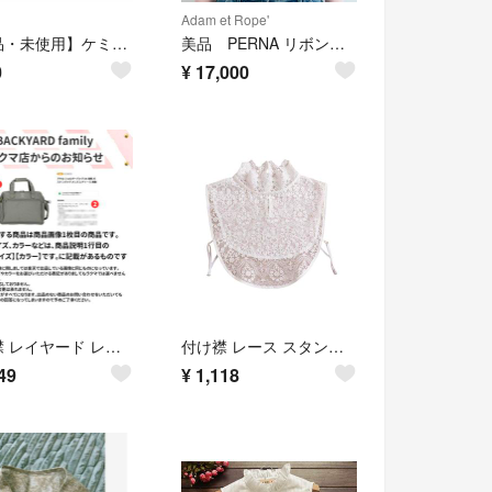
Adam et Rope'
【新品・未使用】ケミカルレース 付け襟 つけ襟 ホワイト ハンドメイド リメイク
美品 PERNA リボンレース付け襟
0
¥
17,000
つけ襟 レイヤード レース
付け襟 レース スタンドカラー kcollar03
49
¥
1,118