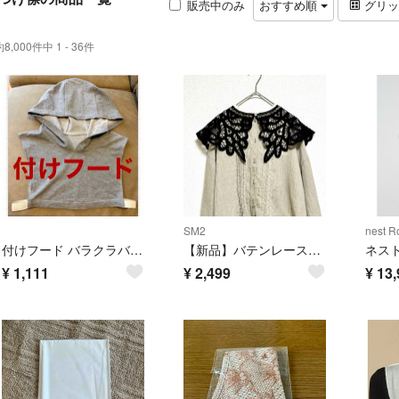
販売中のみ
おすすめ順
グリ
約8,000件中 1 - 36件
SM2
nest R
付けフード バラクラバ インナー グレー
【新品】バテンレース付け襟 サマンサモスモス ブラック Samansa Mos2
ネス
¥
1,111
¥
2,499
¥
13,