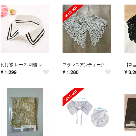
付け襟 レース 刺繍 レディース オシャレ お祝い 行事 キッズ ボーダー 白黒
フランスアンティークつけ襟
¥
1,299
¥
1,280
¥
3,2