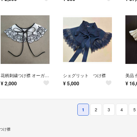
花柄刺繍つけ襟 オーガンジー 新品 大人かわいい フォーマル
シェグリット つけ襟
¥
2,000
¥
5,000
¥
16,
1
2
3
4
5
つけ襟