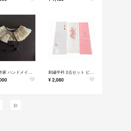
美品 作家 ハンドメイド プリーツつけ襟 フリルカラー リボン 職人
刺繍半衿 2点セット ピンク 白 花柄 交織 和装 振袖 成人式 新品保管品
000
¥
2,080
…