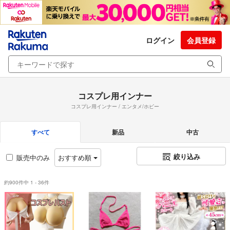
ログイン
会員登録
コスプレ用インナー
コスプレ用インナー / エンタメ/ホビー
すべて
新品
中古
絞り込み
販売中のみ
おすすめ順
約900件中 1 - 36件