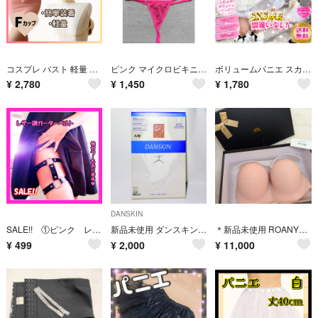
コスプレ バスト 軽量 女装 偽乳 偽胸 コスプレバスト 変装 仮装 Fカップ
ピンク マイクロビキニ Tバック 水着 セクシー
ボリュームパニエ スカート45cm ペチコートコスプレ ロリータチュールホワイト コメントでお値引き
¥
2,780
¥
1,450
¥
1,780
DANSKIN
SALE!! ①ピンク レッグガーター ガーターベルト ガーターリング ダブル
新品未使用 ダンスキン DANSKIN アイススケートタイツ ＵＳＡサイズ 箱潰れ
＊新品未使用 ROANYER シリコンバスト 綿充填 Dカップ コスプレ 女装 男女兼用 チューブトップ
¥
499
¥
2,000
¥
11,000