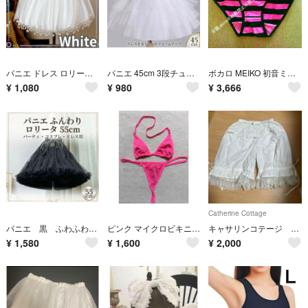
パニエ ドレス ロリータ コスプレ フリル ボリューム スカート☆
パニエ 45cm 3段チュール 白フリル コスプレ ドレス フリル ウエディング
ボカロ MEIKO 初音ミク ロミオとシンデレラ 重音テト コスプレインナー
¥
1,080
¥
980
¥
3,666
Catherine Cottage
パニエ 黒 ふわふわ ふんわり 55cm コスプレ パーティ ロリータ ドレス
ピンク マイクロビキニ ホルターネック Tバック
キャサリンコテージ パニエパンツ ドロワーズ かぼちゃパンツ ゴスロリ L
¥
1,580
¥
1,600
¥
2,000