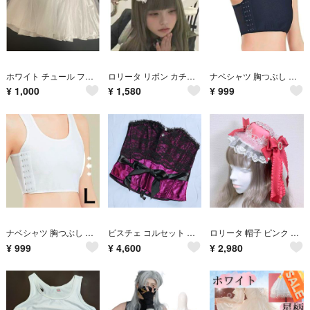
ホワイト チュール フレアパニエ
ロリータ リボン カチューシャ フリル ヘッドドレス 地雷系 量産型 コスプレ
ナベシャツ 胸つぶし ブラック タンクトップ 小さくする レディースコスプレ L
¥
1,000
¥
1,580
¥
999
ナベシャツ 胸つぶし ホワイト タンクトップ 小さくする レディースコスプレ L
ビスチェ コルセット 黒紫 サテン生地 オーバーバスト 仮装 コスプレ ゴスロリ
ロリータ 帽子 ピンク 甘ロリ リボン
¥
999
¥
4,600
¥
2,980