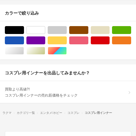
カラーで絞り込み
ブラック/黒色系
ホワイト/白色系
グレー/灰色系
ブラウン/茶色系
ベージュ系
グ
ブルー・ネイビー/青色系
パープル/紫色系
イエロー/黄色系
ピンク/桃色系
レッド/赤色系
オ
シルバー/銀色系
ゴールド/金色系
マルチカラー
コスプレ用インナーを出品してみませんか？
買取より高値?!
コスプレ用インナーの売れ筋価格をチェック
ラクマ
カテゴリ一覧
エンタメ/ホビー
コスプレ
コスプレ用インナー