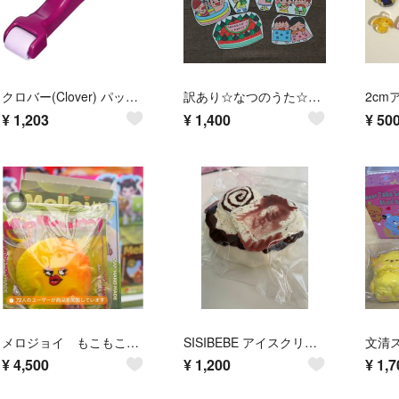
クロバー(Clover) パッチワーク道具 コロコロオープナー 57-655
訳あり☆なつのうた☆パネルシアター
¥
1,203
¥
1,400
¥
50
メロジョイ もこもこ山 マンゴー
SISIBEBE アイスクリーム トースト チョコ スクイーズ
¥
4,500
¥
1,200
¥
1,7