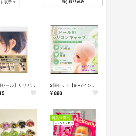
絞り込み
ッド表示
【特価セール】ササガワ(Sasagawa) 撮影キット オリジナルワークス 着画
2個セット【6〜7インチ】ドール シリコン キャップ ウィッグ 固定 BJD DD SD
15
¥
880