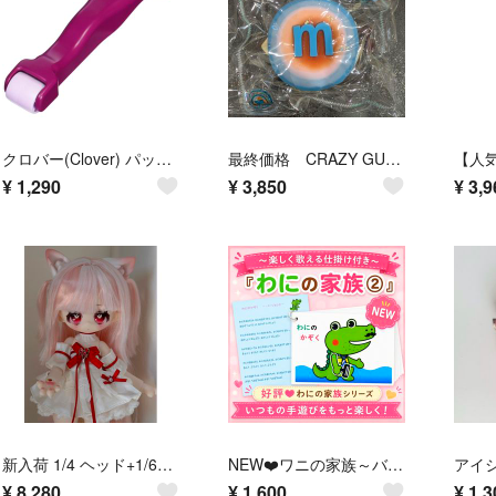
クロバー(Clover) パッチワーク道具 コロコロオープナー 57-655 【在庫セール】 【数量限定】 【在庫処分】
最終価格 CRAZY GUGU スクイーズ 炭焼きシリーズ ハンバーガー 沖縄 大 スクイーズ クレイジーググ 直径約8cm
¥
1,290
¥
3,850
¥
3,9
新入荷 1/4 ヘッド+1/6ボディ BJD ドール Meki メキ 絨絨おやすみ 莓莓 メメ
NEW❤️ワニの家族～バージョン②❤️動かして楽しめる仕掛け付きラミネートシアター完成品 保育教材 カードシアター パネルシアター
¥
8,280
¥
1,600
¥
1,3