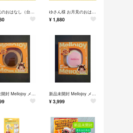
お月見のおはなし（台本、お月見クイズ付き） パネルシアター 未カット
ゆさん様 お月見のおはなし（台本付き、お月見クイズ付き） 特大パネルシアター 未カット
80
¥
1,880
新品未開封 Mellojoy メロジョイ 贅沢スフレ（チョコレートスフレ) L
新品未開封 Mellojoy メロジョイ 贅沢スフレ（いちごスフレ）Mサイズ
99
¥
3,999