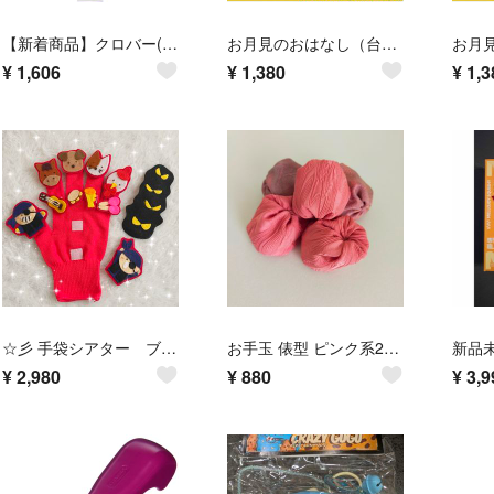
【新着商品】クロバー(Clover) ループ返し2本組 21-701
お月見のおはなし（台本、お月見クイズ素材付き）パネルシアター 未カットお月見
¥
1,606
¥
1,380
¥
1,3
☆彡 手袋シアター ブレーメンの音楽隊 ハンドメイド
お手玉 俵型 ピンク系2種 着物生地 5個セット ハンドメイド
¥
2,980
¥
880
¥
3,9