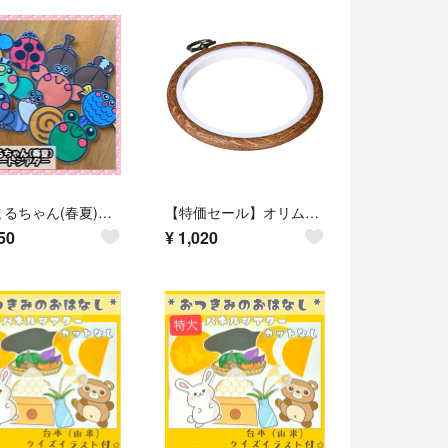
まんまるちゃん(春夏)☆ラミネートシアター
【特価セール】オリムパス製絲 おしゃれフープ 木目 P-112
50
¥
1,020