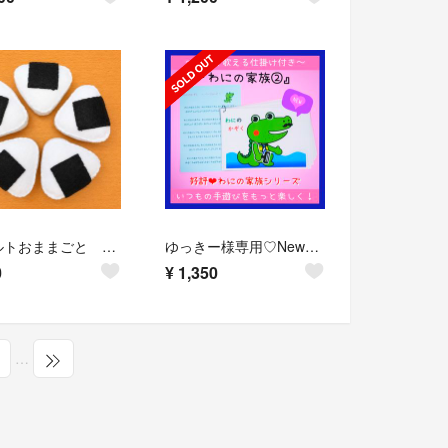
フェルトおままごと おにぎりセット ｜ 知育玩具
ゆっきー様専用♡Newワニの家族2 おまとめ値引き
0
¥
1,350
…