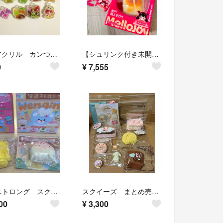
2cmアクリル カンつき 15個 めじるし キーホルダー
【シュリンク付き未開封】メロジョイ お餅 ねっとりヨーグルト メロジョイ スクイーズ
0
¥
7,555
文清ストロング スクイーズ
スクイーズ まとめ売り 春日幼稚園 RonRon 動物 いちごケーキ ドーナツ等
00
¥
3,300