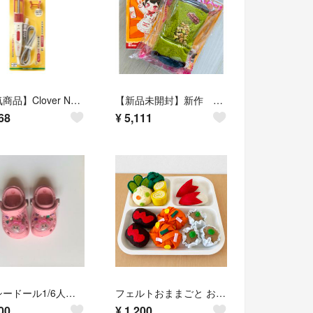
【人気商品】Clover NEW パッチワークこて 57-903
【新品未開封】新作 メロジョイ トーストスティック ドバイチョコレート
68
¥
5,111
アイシードール1/6人形用 ブライス モンストドールサイズ スリッパ 靴シューズ
フェルトおままごと お子さまランチ ｜ 知育玩具
00
¥
1,200