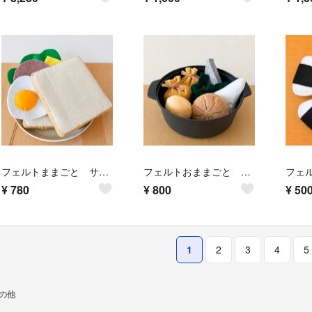
フェルトままごと サンドイッチ ｜パン・目玉焼き・ハム・チーズ・レタス 知育玩具
フェルトおままごと おでん ｜ 知育玩具
¥
780
¥
800
¥
50
1
2
3
4
5
の他