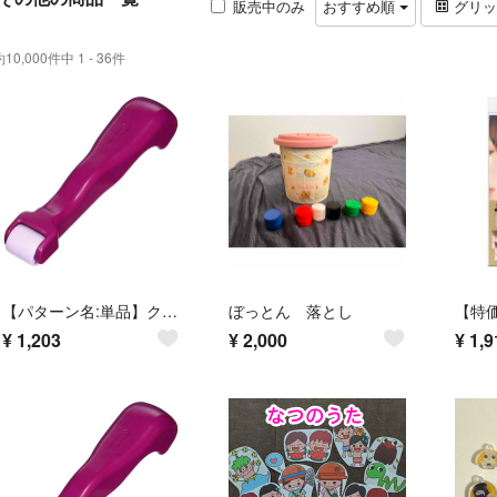
販売中のみ
おすすめ順
グリ
約10,000件中 1 - 36件
【パターン名:単品】クロバー(Clover) パッチワーク道具 コロコロオープナ
ぼっとん 落とし
¥
1,203
¥
2,000
¥
1,9