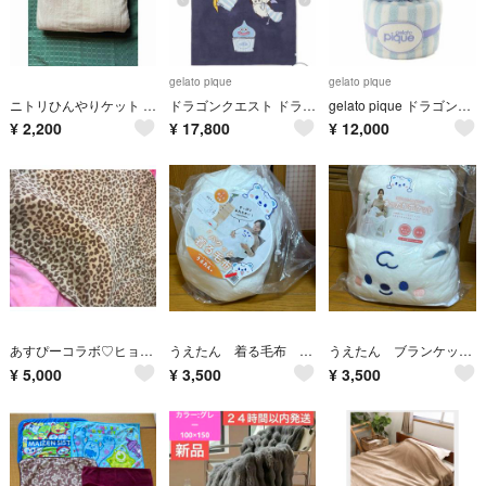
gelato pique
gelato pique
ニトリひんやりケット nクールSPサラモチn-s
ドラゴンクエスト ドラクエコラボ ジェラートピケ ジャガードマルチカバーネイビー
gelato pique ドラゴンクエスト スライム ブランケット ジェラートピケ ジェラピケ
¥
2,200
¥
17,800
¥
12,000
あすぴーコラボ♡ヒョウ柄タオルケット
うえたん 着る毛布 ブランケット パクっと着る毛布 ウエルシア 毛布 省エネ
うえたん ブランケット あったかポケット ウエルシア 毛布 温活 省エネ
¥
5,000
¥
3,500
¥
3,500