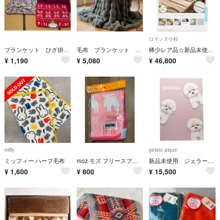
ロマンス小杉
ブランケット ひざ掛け まいぜんシスターズ モンスターズインク ワイモバイル
毛布 ブランケット グレー おしゃれ100✖️150
稀少レア品☆新品未使用タグ付き☆ロマンス小杉 ROMANCE CROWN☆絹 高級シルク毛布 シルク100％☆日本製
¥
1,190
¥
5,080
¥
46,800
miffy
gelato pique
ミッフィー ハーフ毛布
moz モズ フリースブランケット ピンク トナカイ柄 ひざ掛け
新品未使用 ジェラートピケ パウダーDOG3柄ジャガードマルチカバー ピンク
¥
1,600
¥
800
¥
15,500