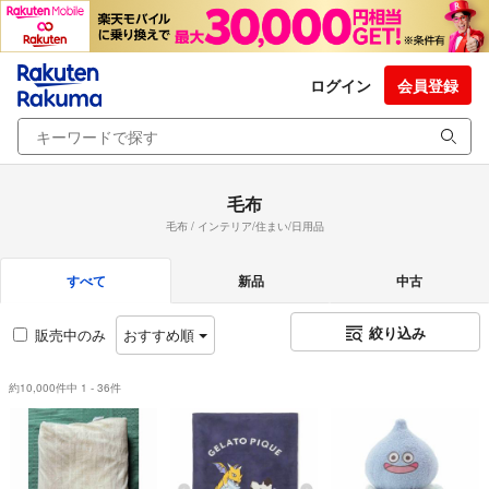
ログイン
会員登録
毛布
毛布 / インテリア/住まい/日用品
すべて
新品
中古
絞り込み
販売中のみ
おすすめ順
約10,000件中 1 - 36件