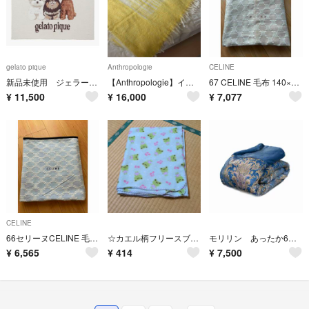
gelato pique
Anthropologie
CELINE
新品未使用 ジェラートピケ パウダーDOG3柄JQDブランケット オフホワイト
【Anthropologie】イエローのきれいなウールブランケット
67 CELINE 毛布 140×200cmロゴ入りマカダム柄 西川 ベージュ
¥
11,500
¥
16,000
¥
7,077
CELINE
66セリーヌCELINE 毛布 140×200cm ロゴ入りマカダム柄 西川 青
☆カエル柄フリースブランケット
モリリン あったか6層毛布プレミアム セミダブル ブルー JTM502E
¥
6,565
¥
414
¥
7,500