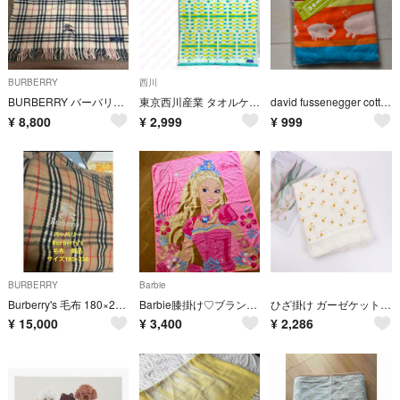
BURBERRY
西川
BURBERRY バーバリー ウール100％ ノバチェック ブランケット ロゴ刺繍
東京西川産業 タオルケット スカンジナビア 綿100％ 緑 グリーン 柄
david fussenegger cotton product ブランケット
¥
8,800
¥
2,999
¥
999
BURBERRY
Barbie
Burberry's 毛布 180×230 チェック柄
Barbie膝掛け♡ブランケット
ひざ掛け ガーゼケット lyto243
¥
15,000
¥
3,400
¥
2,286