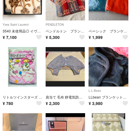
Yves Saint Laurent
PENDLETON
3540 未使用品◎ イヴサンローラン ニューマイヤー毛布 ブラウン
ペンドルトン ブランケット キャニオンランド
ベーシック ブランケット ケーズデンキ 日立 限定 グリーン オレンジ
¥
7,100
¥
5,300
¥
1,999
L.L.Bean
リトルツインスターズ キキララ 当たりくじ ⑩ ひざかけ ブランケット
肩当て 毛布 静電気防止 寝具 就寝 軽量 グレー Lサイズ肩幅46cm対応
LLbean ブランケット濃紺
¥
780
¥
2,300
¥
3,980