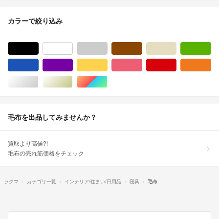
カラーで絞り込み
ブラック/黒色系
ホワイト/白色系
グレー/灰色系
ブラウン/茶色系
ベージュ系
グ
ブルー・ネイビー/青色系
パープル/紫色系
イエロー/黄色系
ピンク/桃色系
レッド/赤色系
オ
シルバー/銀色系
ゴールド/金色系
マルチカラー
毛布を出品してみませんか？
買取より高値?!
毛布の売れ筋価格をチェック
ラクマ
カテゴリ一覧
インテリア/住まい/日用品
寝具
毛布