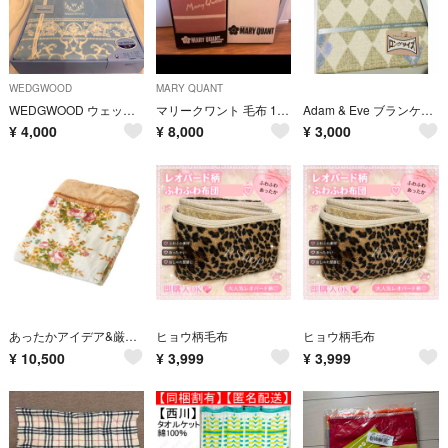
WEDGWOOD
MARY QUANT
WEDGWOOD ウェッジウッド 綿毛布 シングル 洗える 毛布 140×200cm
マリークワント 毛布 140cm x 200cm ダブルサイズ 箱無し 希少
Adam & Eve ブランケット毛布 ロングサイズ
¥
4,000
¥
8,000
¥
3,000
あったかアイデア&厳選素材 厚手の衿付毛布
ヒョウ柄毛布
ヒョウ柄毛布
¥
10,500
¥
3,999
¥
3,999