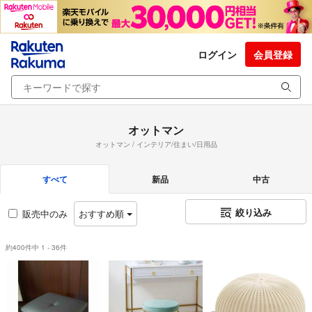
ログイン
会員登録
オットマン
オットマン / インテリア/住まい/日用品
すべて
新品
中古
絞り込み
販売中のみ
おすすめ順
約400件中 1 - 36件