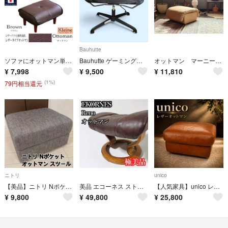
Bauhutte
ソファにオットマン単品 Kleine クレーナ 汚れに強い合皮 レザータイプ 日本製 BRブラウン 送料無料
Bauhutte ゲーミングオットマン ワイドBOT-700M BK メッシュ
オットマン マーニー スツール フットスツール クッションスツール nK
¥
7,998
¥
9,500
¥
11,810
(1%)
79円相当還元
ニトリ
unico
【美品】ニトリ Nポケット オットマン スツール NITORI
美品 エコーネス ストレスレス レノ M オットマンのみ 本革 ノルウェー製
【人気家具】unico レザーオットマン 本革調スツール #61829
¥
9,800
¥
49,800
¥
25,800