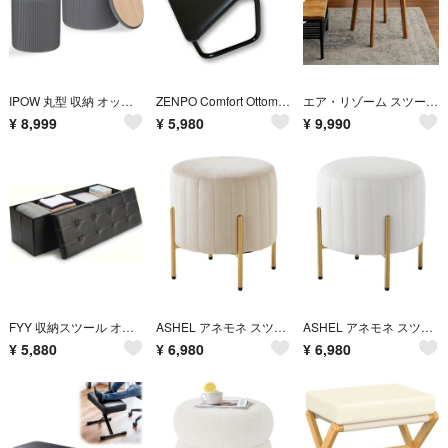
IPOW 丸型 収納 オットマン 2個セット ベルベット 収納スツール メイクアップスツール 耐荷重150KG
ZENPO Comfort Ottoman オットマン 車用品 クルマ用 後付け 高さ調節 角度調節 オフィス 足枕 旅行グッズ
エア・リゾーム スツール 椅子 おしゃれ イス チェア 玄関椅子 腰掛け 北欧 モダンPUレザー天然木ヴィンテージデザインスツール
¥
8,999
¥
5,980
¥
9,990
FYY 収納スツール オットマン 折りたたみ式 防水レザー 高反発メモリーフォーム 幅110cmワイドベンチ
ASHEL アネモネ スツール ラテベージュ ベロア 金脚 丸 椅子 オットマン ドレッサー 化粧台チェア ドレッサーチェア
ASHEL アネモネ スツール ミルクティーホワイト ベロア 金脚 丸 椅子 オットマン ドレッサー 化粧台チェア
¥
5,880
¥
6,980
¥
6,980