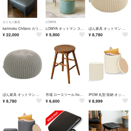
カリモク家具
LOWYA
karimoku Chitano カリモク ダンテ オットマン スツール
LOWYA オットマン スツール 収納ボックス ロウヤ ホテルライク
ぼん家具 オットマン プーフ スツール 丸 プフ クッション ニットスツール 大 アイボリー
¥
22,000
¥
5,900
¥
8,780
ぼん家具 オットマン プーフ スツール 丸 プフ クッション ニットスツール大 グレー
市場 ロースツール hommage 幅32x奥行32x高さ45cm ブラウン 天然木使用 HMS-2666BR
IPOW 丸型 収納 オットマン 2個セット ベルベット 収納スツール メイクアップスツール 耐荷重150KG
¥
8,780
¥
6,600
¥
8,999