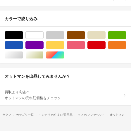
カラーで絞り込み
ブラック/黒色系
ホワイト/白色系
グレー/灰色系
ブラウン/茶色系
ベージュ系
グ
ブルー・ネイビー/青色系
パープル/紫色系
イエロー/黄色系
ピンク/桃色系
レッド/赤色系
オ
シルバー/銀色系
ゴールド/金色系
マルチカラー
オットマンを出品してみませんか？
買取より高値?!
オットマンの売れ筋価格をチェック
ラクマ
カテゴリ一覧
インテリア/住まい/日用品
ソファ/ソファベッド
オットマン