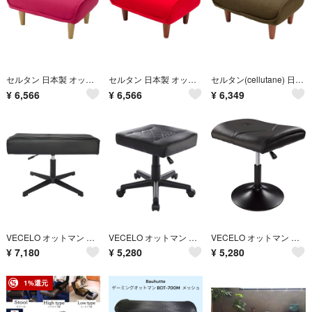
セルタン 日本製 オットマン スツール 脚置き 和楽の極 1人掛け ポケットコイル ローズピンク 高反発
セルタン 日本製 オットマン スツール 脚置き 和楽の極 1人掛け ポケットコイル ダリアンレッド 高反発
セルタン(cellutane) 日本製 オットマン スツール 脚置き 和楽の極 1人掛け ポケットコイル
¥
6,566
¥
6,566
¥
6,349
VECELO オットマン 足置き台 ワイド フットレスト スツール あぐら対応PUレザー クッション厚み10cm360°座面回転
VECELO オットマン 足置き台 フットレスト スツール キャスター付き PUレザー 幅47×奥行40.5×高さ38-46cm
VECELO オットマン 足置き台 フットレスト スツール 幅48×奥行46×高さ41-53cm 固定脚 PUレザー
¥
7,180
¥
5,280
¥
5,280
1%還元