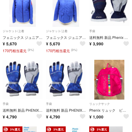
ジャケット/上着
ジャケット/上着
手袋
フェニックス ジュニア ジャケット Raugh Quilting Boy's Jacket 160 ロイヤルブルー PS6G20T88 スポーツ R2510-213
フェニックス ジュニア ジャケット Raugh Mili Boy's Jacket サイズ150 ロイヤルブルー PS6G20T89 スポーツ R2510-212
送料無料 新品 Phenix スノーグローブ ガールズ 150~160
¥
5,670
¥
5,670
¥
3,990
(3%)
(3%)
170円相当還元
170円相当還元
手袋
手袋
リュックサック
送料無料 新品 PHENIX ガールズ スノーグローブ 5本指 150〜160
送料無料 新品 PHENIX ガールズ スノーグローブ 5本指 140〜150
Phenix リュック ピンク
¥
4,790
¥
4,790
¥
1,000
3%還元
3%還元
3%還元