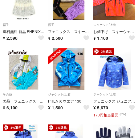
帽子
帽子
ジャケット/上着
送料無料 新品 PHENIX フェニックス ジュニア ニット帽 ホワイト
フェニックス スキー用ニット帽子＆スキー洋靴下＆ケハン
お値下げ スキーウェア 上のみ 120 phenix
¥
2,590
¥
2,500
¥
1,100
3%還元
その他
ジャケット/上着
ジャケット/上着
美品 フェニックス スキーウェア ボードウェア
PHENIX ウエア 130
フェニックス ジュニア ジャケット Raugh Mili Boy's Jacket サイズ140 ブルー PS6G20T89 スポーツ トップス R2510-216
¥
6,100
¥
1,500
¥
5,670
(3%)
170円相当還元
3%還元
3%還元