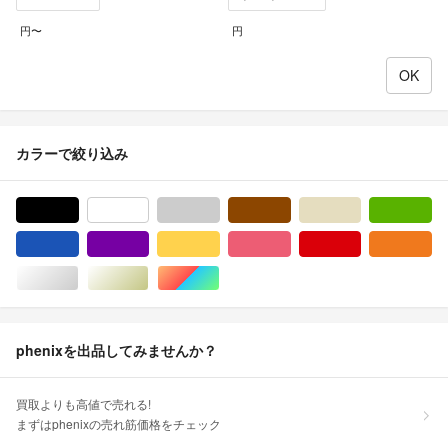
円〜
円
カラーで絞り込み
ブラック/黒色系
ホワイト/白色系
グレー/灰色系
ブラウン/茶色系
ベージュ系
グ
ブルー・ネイビー/青色系
パープル/紫色系
イエロー/黄色系
ピンク/桃色系
レッド/赤色系
オ
シルバー/銀色系
ゴールド/金色系
マルチカラー
phenixを出品してみませんか？
買取よりも高値で売れる!
まずはphenixの売れ筋価格をチェック