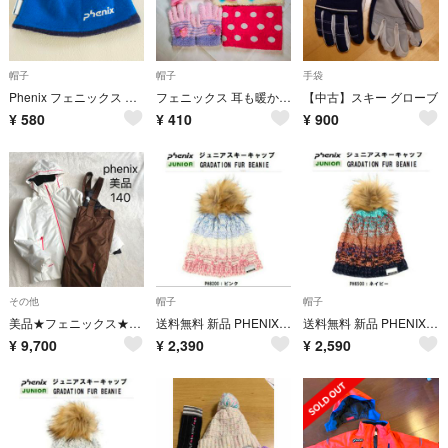
帽子
帽子
手袋
Phenix フェニックス ニット帽 ブルー ネイビー キッズ
フェニックス 耳も暖かい帽子＋ネックウォーマー＋手袋 防寒/スキー/雪遊び/登園
【中古】スキー グローブ
¥
580
¥
410
¥
900
その他
帽子
帽子
美品★フェニックス★スキーウェア★上下セット★140
送料無料 新品 PHENIX フェニックス ジュニア ニット帽 ピンク
送料無料 新品 PHENIX フェニックス ジュニア ニット帽 ネイビー
¥
9,700
¥
2,390
¥
2,590