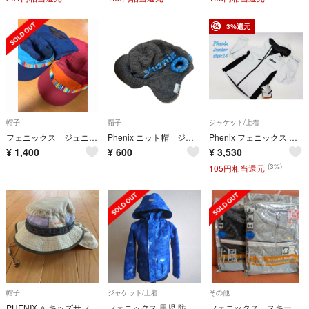
3%還元
帽子
帽子
ジャケット/上着
フェニックス ジュニアキャップ
Phenix ニット帽 ジュニアフリー
Phenix フェニックス ジュニア ミドルジャケット サイズ14 ホワイト ES6G2KT75 スポーツ キッズ R2505-193
¥
1,400
¥
600
¥
3,530
(3%)
105円相当還元
帽子
ジャケット/上着
その他
PHENIX ✧︎ キッズサファリハット
フェニックス 男児 防寒ジャケット ブルー 柄 スノーウェア 中綿キルト
フェニックス スキーインナー（キッズ）