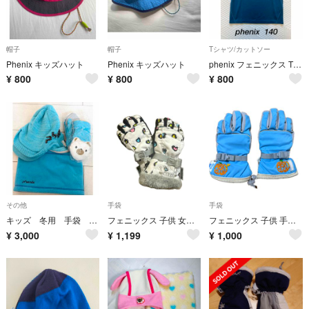
帽子
帽子
Tシャツ/カットソー
Phenix キッズハット
Phenix キッズハット
phenix フェニックス Tシャツ 140 速乾
¥
800
¥
800
¥
800
その他
手袋
手袋
キッズ 冬用 手袋 帽子 ネックウォーマー 子供セット
フェニックス 子供 女の子 手袋 JS 17cm 130-140cm 中古品
フェニックス 子供 手袋 JSサイズ 130-140cm 中古
¥
3,000
¥
1,199
¥
1,000