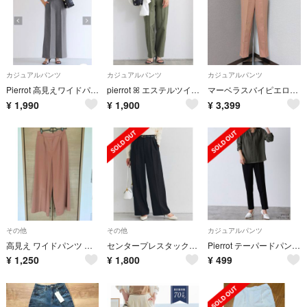
カジュアルパンツ
カジュアルパンツ
カジュアルパンツ
Pierrot 高見えワイドパンツ 【10サイズ展開】
pierrot ꕤ エステルツイルベルテッドパンツ
マーベラスバイピエロ ウエストゴム テーパードパンツ
¥
1,990
¥
1,900
¥
3,399
その他
その他
カジュアルパンツ
高見え ワイドパンツ ゴムウエスト
センタープレスタックワイドパンツ
Pierrot テーパードパンツ PLサイズ
¥
1,250
¥
1,800
¥
499