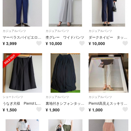
カジュアルパンツ
カジュアルパンツ
カジュアルパンツ
マーベラスバイピエロ ウエストゴム タック パンツ ネイビー
杢グレー ワイドパンツ
ダークネイビー タックパンツ
¥
3,999
¥
10,000
¥
10,000
ショートパンツ
カジュアルパンツ
カジュアルパンツ
うなぎ犬様 Pierrot Lサイズ グレー ハーフパンツ ポリエステル100%
裏地付きシフォンタックフレアパンツ
Pierrot高見えスッキリテーパードパンツMサイズ
¥
1,500
¥
1,900
¥
1,000