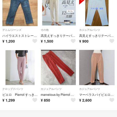
デニム/ジーンズ
その他
カジュアルパンツ
ハイウエストストレートデニム
高見えすっきりテーパードパンツ
高見えすっきりテーパードパンツPSアイボリー
¥
1,200
¥
1,500
¥
900
クロップドパンツ
カジュアルパンツ
カジュアルパンツ
ピエロ Pierrot すっきりテーパードパンツ スモークピンク Sサイズ
marvelous by Pierrot テーパードパンツ センタープレス S
マーベラスバイピエロ タック ウエストゴム スラックス
¥
1,299
¥
850
¥
2,600