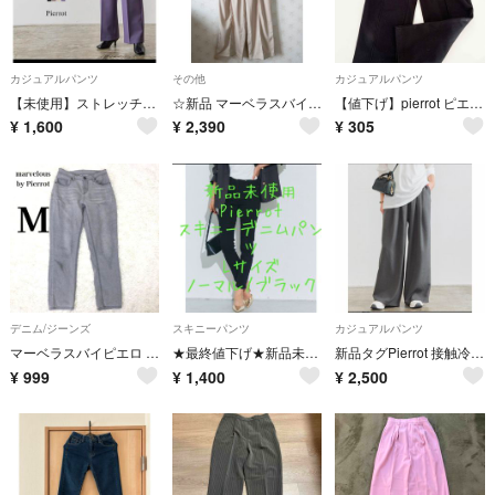
カジュアルパンツ
その他
カジュアルパンツ
【未使用】ストレッチワイドイージーパンツ パンツ ワイドパンツ モカ PM
☆新品 マーベラスバイピエロ ベージュ ワイドパンツ イージーパンツ PM☆
【値下げ】pierrot ピエロ テーパードパンツ 裏起毛 低身長 ボトムス レディース服 冬服 PMサイズ
¥
1,600
¥
2,390
¥
305
デニム/ジーンズ
スキニーパンツ
カジュアルパンツ
マーベラスバイピエロ スキニー デニムパンツ M グレー
★最終値下げ★新品未使用 Pierrot スキニーデニムパンツ Lサイズ
新品タグPierrot 接触冷感リネンライクタックワイドパンツPS 杢チャコール
¥
999
¥
1,400
¥
2,500