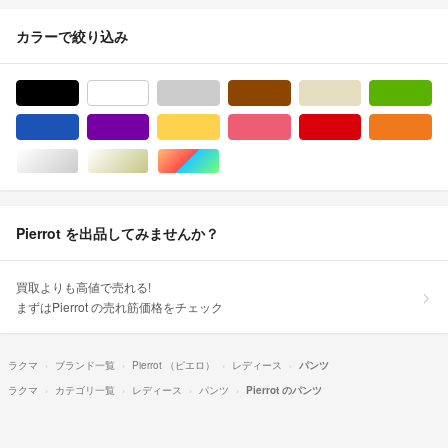
カラーで絞り込み
ブラック/黒色系
ホワイト/白色系
グレー/灰色系
ブラウン/茶色系
ベージュ系
グ
ブルー・ネイビー/青色系
パープル/紫色系
イエロー/黄色系
ピンク/桃色系
レッド/赤色系
オ
シルバー/銀色系
ゴールド/金色系
マルチカラー
Pierrot を出品してみませんか？
買取よりも高値で売れる!
まずはPierrot の売れ筋価格をチェック
ラクマ
ブランド一覧
Pierrot （ピエロ）
レディース
パンツ
ラクマ
カテゴリ一覧
レディース
パンツ
Pierrot のパンツ