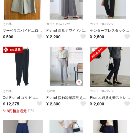
その他
カジュアルパンツ
カジュアルパンツ
マーベラスバイピエロ カーキショートパンツ Lサイズ
Pierrot 高見えワイドパンツ 【10サイズ展開】
センタープレスタックワイドパンツ
¥
500
¥
2,200
¥
2,500
5%還元
その他
その他
カジュアルパンツ
Col Pierrot コル ピエロ 裾リブパンツ 29-1 ブラック 36
Pierrot 接触冷感高見えゆるテーパードパンツ TM
Pierrot 細見え楽ストレッチパンツ パンツ PMサイズ
¥
12,375
¥
2,300
¥
2,000
(5%)
618円相当還元