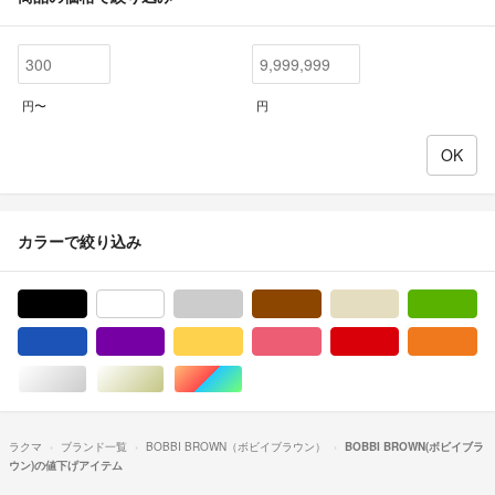
円〜
円
カラーで絞り込み
ブラック/黒色系
ホワイト/白色系
グレー/灰色系
ブラウン/茶色系
ベージュ系
グ
ブルー・ネイビー/青色系
パープル/紫色系
イエロー/黄色系
ピンク/桃色系
レッド/赤色系
オ
シルバー/銀色系
ゴールド/金色系
マルチカラー
ラクマ
ブランド一覧
BOBBI BROWN（ボビイブラウン）
BOBBI BROWN(ボビイブラ
ウン)の値下げアイテム