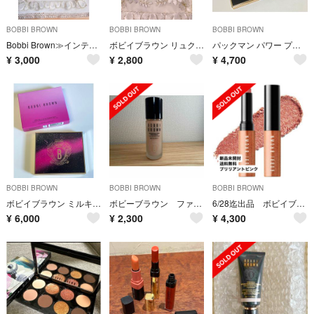
BOBBI BROWN
BOBBI BROWN
BOBBI BROWN
Bobbi Brown≫インテンシブ スキン セラム ファンデーション
ボビイブラウン リュクス アイシャドウ デュオ
パックマン パワー プレイ アイ パレット
¥
3,000
¥
2,800
¥
4,700
BOBBI BROWN
BOBBI BROWN
BOBBI BROWN
ボビイブラウン ミルキーウェイ リュクスアイシャドウ クォード
ボビーブラウン ファンデーション
6/28迄出品 ボビイブラウン クリスタルアイシャドウスティック
¥
6,000
¥
2,300
¥
4,300