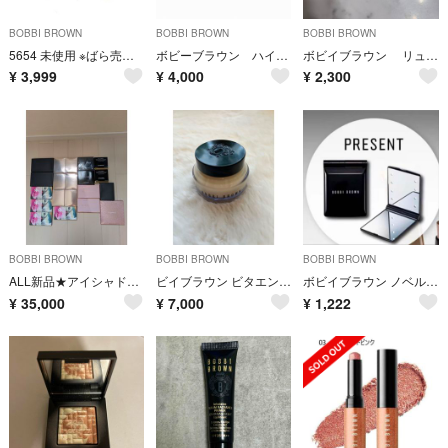
BOBBI BROWN
BOBBI BROWN
BOBBI BROWN
5654 未使用 ※ばら売り不可 BOBBI BROWN アイバーム&クリーム
ボビーブラウン ハイライティングパウダー完売品
ボビイブラウン リュクスアイシャドウデュオ ミッドナイトトースト
¥
3,999
¥
4,000
¥
2,300
BOBBI BROWN
BOBBI BROWN
BOBBI BROWN
ALL新品★アイシャドウ まとめ売り ボビイブラウンほか 20点
ビイブラウン ビタエンリッチド クリーム＆フェイスベース
ボビイブラウン ノベルティ ミラー
¥
35,000
¥
7,000
¥
1,222