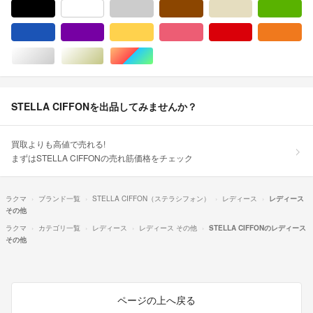
ブラック/黒色系
ホワイト/白色系
グレー/灰色系
ブラウン/茶色系
ベージュ系
グ
ブルー・ネイビー/青色系
パープル/紫色系
イエロー/黄色系
ピンク/桃色系
レッド/赤色系
オ
シルバー/銀色系
ゴールド/金色系
マルチカラー
STELLA CIFFONを出品してみませんか？
買取よりも高値で売れる!
まずはSTELLA CIFFONの売れ筋価格をチェック
ラクマ
ブランド一覧
STELLA CIFFON（ステラシフォン）
レディース
レディース
その他
ラクマ
カテゴリ一覧
レディース
レディース その他
STELLA CIFFONのレディース
その他
ページの上へ戻る