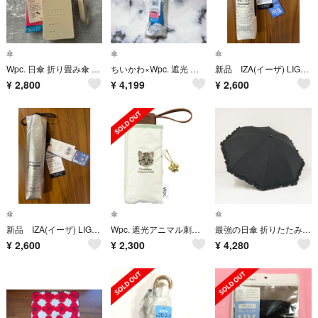
傘
傘
傘
Wpc. 日傘 折り畳み傘 晴雨兼用 遮光ポシェットタイニー 完全遮光 ベージュ
ちいかわ×Wpc. 遮光 ほめられリボン 日傘 折りたたみ
新品 IZA(イーザ) LIGHT＆SLIM 日傘 折りたたみ ライト＆スリム
¥
2,800
¥
4,199
¥
2,600
傘
傘
傘
新品 IZA(イーザ) LIGHT＆SLIM 日傘 折りたたみ ライト＆スリム
Wpc. 遮光アニマル刺繍 日傘 晴雨兼用 折り畳み傘 ツシマヤマネコ オフホワイト
最強の日傘 折りたたみ2段 Wpc. UVO ウーボ USED品 ブラック フリル UV 完全遮光 2way UPF50+ 撥水度5級 50cm FA9977
¥
2,600
¥
2,300
¥
4,280