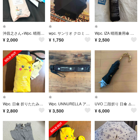
傘
傘
傘
沖昌之さん×Wpc. 晴雨兼用遮光アンブレにゃん ベージュ
wpc. サンリオ クロミ 晴雨兼用 折りたたみ傘 ブラック フリル付き
Wpc. IZA 晴雨兼用傘 軽量120gスリムULTRALIGHT50cmBK
¥
2,000
¥
1,750
¥
2,500
傘
傘
傘
Wpc. 日傘 折りたたみ傘 ポケモン ピカチュウ 遮光 ミニ 晴雨兼用傘
Wpc. UNNURELLA アンヌレラ 折りたたみ傘 60cm スター UN002-002
UVO 二段折り 日傘 ⚠️傘袋なし⚠️ ブルー
¥
2,800
¥
3,500
¥
6,000