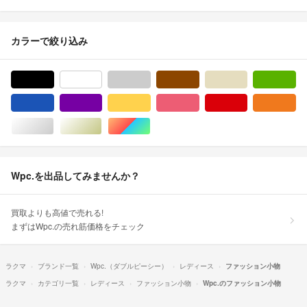
カラーで絞り込み
ブラック/黒色系
ホワイト/白色系
グレー/灰色系
ブラウン/茶色系
ベージュ系
グ
ブルー・ネイビー/青色系
パープル/紫色系
イエロー/黄色系
ピンク/桃色系
レッド/赤色系
オ
シルバー/銀色系
ゴールド/金色系
マルチカラー
Wpc.を出品してみませんか？
買取よりも高値で売れる!
まずはWpc.の売れ筋価格をチェック
ラクマ
ブランド一覧
Wpc.（ダブルピーシー）
レディース
ファッション小物
ラクマ
カテゴリ一覧
レディース
ファッション小物
Wpc.のファッション小物