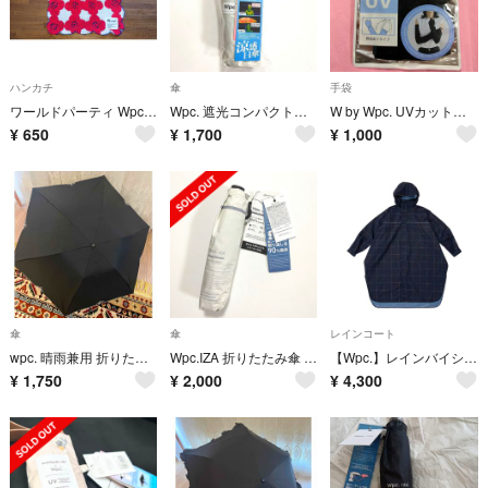
ハンカチ
傘
手袋
ワールドパーティ Wpc. Patterns ハンカチタオル カメリアレッド スカラップ 25cm
Wpc. 遮光コンパクトフリル
W by Wpc. UVカット接触冷感親指付きアームカバー
¥
650
¥
1,700
¥
1,000
傘
傘
レインコート
wpc. 晴雨兼用 折りたたみ傘 ブラック 無地 UVカット 遮光
Wpc.IZA 折りたたみ傘 ULTRA LIGHT シングルラインホワイト
【Wpc.】レインバイシクルスリーブポンチョ
¥
1,750
¥
2,000
¥
4,300