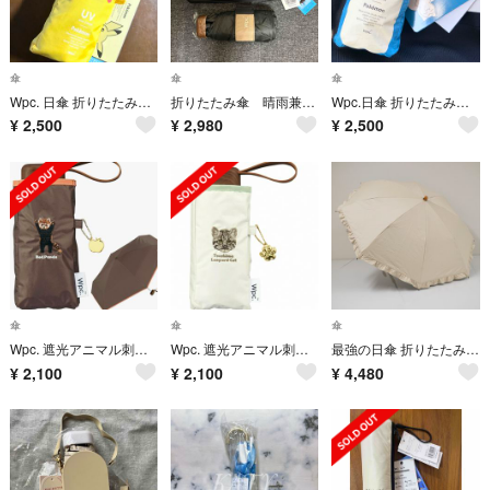
傘
傘
傘
Wpc. 日傘 折りたたみ傘 ポケモン ピカチュウ 遮光 ミニ 晴雨兼用傘
折りたたみ傘 晴雨兼用 バッグ付き Wpc. 日傘 黒 ブラック
Wpc.日傘 折りたたみ傘 ポケモン カビゴン遮光 ミニ 晴雨兼用傘
¥
2,500
¥
2,980
¥
2,500
傘
傘
傘
Wpc. 遮光アニマル刺繍 日傘 晴雨兼用 折り畳み傘 レッサーパンダ ブラウン
Wpc. 遮光アニマル刺繍 日傘 晴雨兼用 折り畳み傘 ツシマヤマネコ オフホワイト
最強の日傘 折りたたみ2段 Wpc. UVO ウーボ USED美品 ベージュ フリル UV 完全遮光 2way UPF50+ 撥水度5級 グラス骨 50cm FA9950
¥
2,100
¥
2,100
¥
4,480