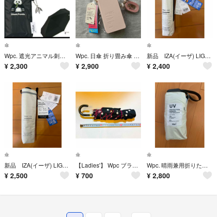
傘
傘
傘
Wpc. 遮光アニマル刺繍 日傘 晴雨兼用 折り畳み傘 ジャイアントパンダ ブラック
Wpc. 日傘 折り畳み傘 晴雨兼用 遮光ポシェットタイニー 完全遮光 ピンク
新品 IZA(イーザ) LIGHT＆SLIM 日傘 折りたたみ ライト＆スリム
¥
2,300
¥
2,900
¥
2,400
傘
傘
傘
新品 IZA(イーザ) LIGHT＆SLIM 日傘 折りたたみ ライト＆スリム
【Ladies'】 Wpc ブラック × ピンク ドット 柄 折りたたみ 雨傘
Wpc. 晴雨兼用折りたたみ日傘 UVカット 遮光
¥
2,500
¥
700
¥
2,800