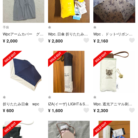
手袋
傘
傘
Wpcアームカバー グレー
Wpc. 日傘 折りたたみ傘 ポケモン ピカチュウ 遮光 ミニ 晴雨兼用傘
Wpc． ドット•リボン柄 長傘
¥
2,000
¥
2,800
¥
2,160
傘
傘
傘
折りたたみ日傘 wpc
IZA(イーザ) LIGHT＆SLIM 日傘 折りたたみ ライト＆スリム
Wpc. 遮光アニマル刺繍 日傘 晴雨兼用 折り畳み傘 ツシマヤマネコ オフホワイト
¥
600
¥
1,600
¥
2,300