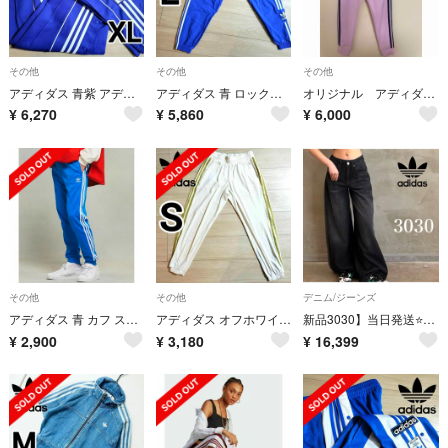
その他
その他
その他
アディダス 青紫 アディブレイク スナップパンツ ジャージ XL ダブルウエスト
アディダス 青 ロックアップ 女性L ジョガーパンツ ジャージ シャカパン
オリジナル アディダス XS パンツ
¥
6,270
¥
5,860
¥
6,000
その他
その他
デニム/ジーンズ
アディダス 青 カフ スーパースター トラックパンツ クラシックス 女性M
アディダス オフホワイト ベロア ベルベット スウェット ジャージ 下 女性S
新品3030】当日発送⭐️アディカラー デニム ADILENIUM パンツブラック
¥
2,900
¥
3,180
¥
16,399