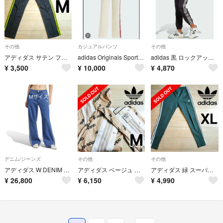
その他
カジュアルパンツ
その他
アディダス サテン ファイヤーバード トラックパンツ 膝スリット ジャージ M
adidas Originals Sporty&Richトラックパンツ
adidas 黒 ロックアップ ウーブンパンツ ジャージ シャカパン 女性S
¥
3,500
¥
10,000
¥
4,870
デニム/ジーンズ
その他
その他
アディダス W DENIM 3ST PT ロングパンツ JD2574 インディゴ
アディダス ベージュ 総柄 アディブレイク スナップパンツ ジャージ 女性M
アディダス 緑 スーパースター ランニング トラックパンツ ジャージ 女性OT
¥
26,800
¥
6,150
¥
4,990