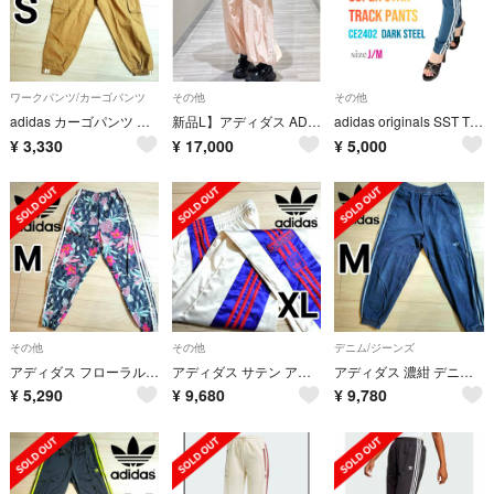
ワークパンツ/カーゴパンツ
その他
その他
adidas カーゴパンツ ベージュ サイドポケット ジャージ ボトムス 女性S
新品L】アディダス ADILENIUM5アディレニウム バルーントラックパンツ
adidas originals SST TRACK PANTS CE2402
¥
3,330
¥
17,000
¥
5,000
その他
その他
デニム/ジーンズ
アディダス フローラル HER 花柄 ウーブン ジャージパンツ 女性Mシャカパン
アディダス サテン アディブレイク スナップパンツ 男女兼用XL ジャージ 白
アディダス 濃紺 デニムウェア Japona トラックパンツ ジャージ下 女性М
¥
5,290
¥
9,680
¥
9,780