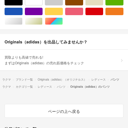
ブラック/黒色系
ホワイト/白色系
グレー/灰色系
ブラウン/茶色系
ベージュ系
グ
ブルー・ネイビー/青色系
パープル/紫色系
イエロー/黄色系
ピンク/桃色系
レッド/赤色系
オ
シルバー/銀色系
ゴールド/金色系
マルチカラー
Originals（adidas）を出品してみませんか？
買取よりも高値で売れる!
まずはOriginals（adidas）の売れ筋価格をチェック
ラクマ
ブランド一覧
Originals（adidas）（オリジナルス）
レディース
パンツ
ラクマ
カテゴリ一覧
レディース
パンツ
Originals（adidas）のパンツ
ページの上へ戻る