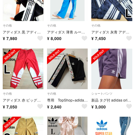
その他
その他
その他
アディダス 黒 アディブレイク スナップパンツ ジャージ 女性XS 男女兼用
アディダス 薄青 ルーズ ファイヤーバード トラックパンツ ワイドレッグ 女性M
アディダス 灰青 アディブレイク スナップパンツ ジャージ 女性L ダンスウェア
¥
7,980
¥
8,000
¥
7,450
その他
その他
ショートパンツ
アディダス 赤 ビッグトレフォイル トラックパンツ ジャージ 女性L シャカパン
専用 TopShop×adidas/アディダスジャージ★トラックパンツ★黒白
新品 タグ付 adidas original トラックショートパンツ
¥
7,050
¥
2,840
¥
3,000