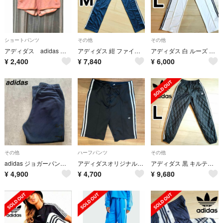
ショートパンツ
その他
その他
アディダス adidas ショートパンツ Lサイズ
アディダス 紺 ファイヤーバード トラックパンツ ジャージ ユニセックス 女性M
アディダス 白 ルーズ ファイヤーバード トラックパンツ ワイドレッグ 女性L
¥
2,400
¥
7,840
¥
6,000
その他
ハーフパンツ
その他
adidas ジョガーパンツ ダークグレー ストライププリント OTレディース
アディダスオリジナルス レースアップハーフパンツ
アディダス 黒 キルティング SSTジャージ トラックパンツ 女性L シャカパン
¥
4,900
¥
4,700
¥
9,680