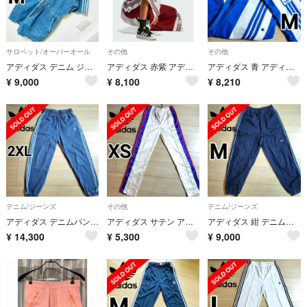
サロペット/オーバーオール
その他
その他
アディダス デニム ジャンプスーツ オーバーオール ジャージ あのちゃん着用 M
アディダス 赤紫 アディブレイク スナップパンツ 女性M ジャージ ジェニー着用
アディダス 青 アディブレイク スナップパンツ ジャージ 女性M ジェニー着用
¥
9,000
¥
8,100
¥
8,210
デニム/ジーンズ
その他
デニム/ジーンズ
アディダス デニムパンツ インディゴブルー ジャージ トラックパンツ 女性2XL
アディダス サテン アディブレイク スナップパンツ 男女兼用XS ジャージ 白
アディダス 紺 デニムパンツ ジャージ DENIM JAPONA TP 女性 M
¥
14,300
¥
5,300
¥
9,000