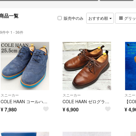
商品一覧
販売中のみ
おすすめ順
グリ
9件中 1 - 36件
スニーカー
スニーカー
スニー
COLE HAAN コールハーン GRAND OS ウイングチップ 25.5㎝
COLE HAAN ゼログランド 革靴 26 GRAND.OS レザーシューズ
¥
7,980
¥
6,900
¥
4,9