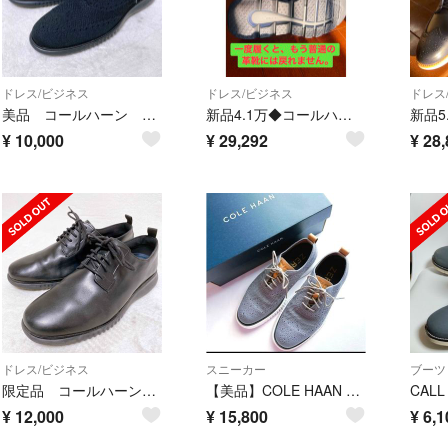
ドレス/ビジネス
ドレス/ビジネス
ドレス
美品 コールハーン ゼログランド オックスフォード 25cm ブラック メッシュ
新品4.1万◆コールハーン 最高峰5.ゼログランド 究極の疲れない革靴
¥
10,000
¥
29,292
¥
28,
ドレス/ビジネス
スニーカー
ブーツ
限定品 コールハーン ゼログランド 10.5W 28cm プレーントゥ ブラック
【美品】COLE HAAN コールハーン ゼログランド スティッチライト 靴
¥
12,000
¥
15,800
¥
6,1