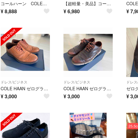
コールハーン COLEHAAN ゼログランド ZEROGRAND 26.5cm
【超軽量・美品】コールハーン ゼログランド WFA メンズ 【27cm】
¥
8,888
¥
6,980
¥
7,9
ドレス/ビジネス
ドレス/ビジネス
ドレス
COLE HAAN ゼログランド ウイングオックスフォード C31535
COLE HAAN ゼログランド ウイングオックスフォード C23304
¥
3,000
¥
3,000
¥
3,0