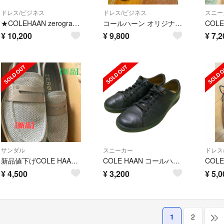
ドレス/ビジネス
ドレス/ビジネス
スニー
★COLEHAAN zerogrand★オックスフォード 26.5ブラック
コールハーン オリジナル グランド ショートウィング 8インチ
¥
10,200
¥
9,800
¥
7,2
サンダル
スニーカー
ドレス
新品値下げCOLE HAAN 27cm
COLE HAAN コールハーン ゼログランド ブラックレザースニーカー28.0
¥
4,500
¥
3,200
¥
5,0
1
2