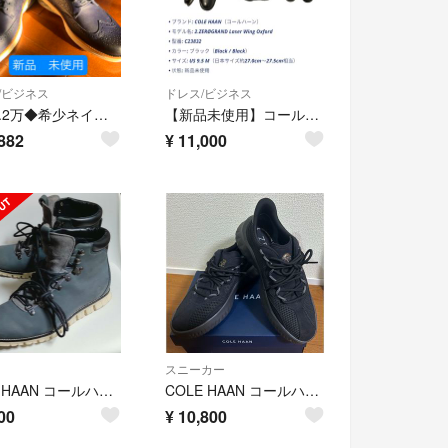
/ビジネス
ドレス/ビジネス
新品5.2万◆希少ネイビー◆コールハーン 最高峰の歩き心地をこの価格で
【新品未使用】コールハーン 2.ゼログランド レーザーウィング オックスフォード
882
¥
11,000
スニーカー
CALL HAAN コールハーン ブーツ ゼログランド 撥水加工 26cm
COLE HAAN コールハーン ZEROGRAND ゼログランド スニーカー
00
¥
10,800