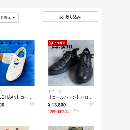
絞り込み
ッド表示
1%還元
カー
スニーカー
【COLE HAAN】コールハーン ゼログランド レザースニーカーサイズ25.5〜26㎝
【コールハーン】ゼログランド WFA オックスフォードスニーカー ウィングチップ 黒 24.5 ブラック レザー 厚底
00
¥
13,800
(1%)
138円相当還元