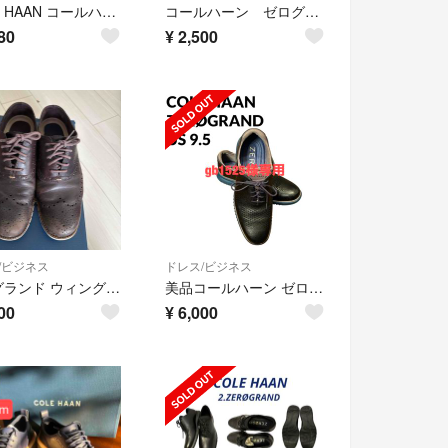
COLE HAAN コールハーン ウィングチップ レザー ブラウン 定価5万円
コールハーン ゼログランド WFA メンズ 9.5 厚底 レザー
80
¥
2,500
/ビジネス
ドレス/ビジネス
ゼログランド ウィングチップ オックスフォード mens 26.0cm
美品コールハーン ゼログランド 2.0 スティッチライト オックスフォード9.5
00
¥
6,000