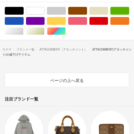
ブラック/黒色系
ホワイト/白色系
グレー/灰色系
ブラウン/茶色系
ベージュ系
グ
ブルー・ネイビー/青色系
パープル/紫色系
イエロー/黄色系
ピンク/桃色系
レッド/赤色系
オ
シルバー/銀色系
ゴールド/金色系
マルチカラー
ラクマ
ブランド一覧
ATTACHIMENT（アタッチメント）
ATTACHIMENT(アタッチメン
ト)の値下げアイテム
ページの上へ戻る
注目ブランド一覧