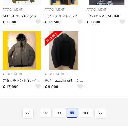
ATTACHIMENT
ATTACHIMENT
ATTACHIMENT
ATTACHMENT/アタッチメント ワークジャケット カーキ/1
アタッチメント 3レイヤー 止水 ジップ ダウン ジャケット ブルゾン
【WYM × ATTACHMENT】 LOOSE TAPERED PANTS
¥
1,380
¥
13,500
¥
1,800
ATTACHIMENT
ATTACHIMENT
アタッチメント 3レイヤー 止水 ダウン ジャケット パーカー レザースニーカー
美品 attachment ショート丈メルトンコート サイズ１
¥
17,999
¥
9,000
…
97
98
99
100