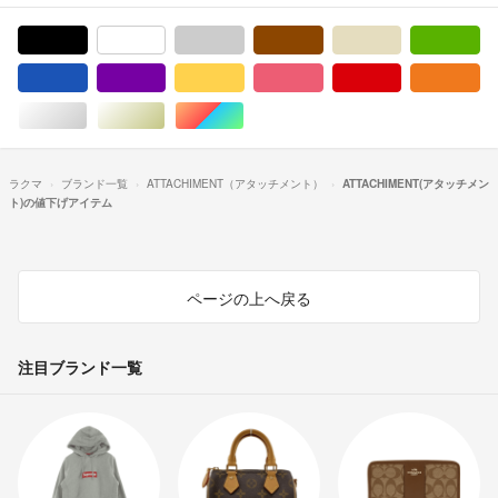
ブラック/黒色系
ホワイト/白色系
グレー/灰色系
ブラウン/茶色系
ベージュ系
グ
ブルー・ネイビー/青色系
パープル/紫色系
イエロー/黄色系
ピンク/桃色系
レッド/赤色系
オ
シルバー/銀色系
ゴールド/金色系
マルチカラー
ラクマ
ブランド一覧
ATTACHIMENT（アタッチメント）
ATTACHIMENT(アタッチメン
ト)の値下げアイテム
ページの上へ戻る
注目ブランド一覧