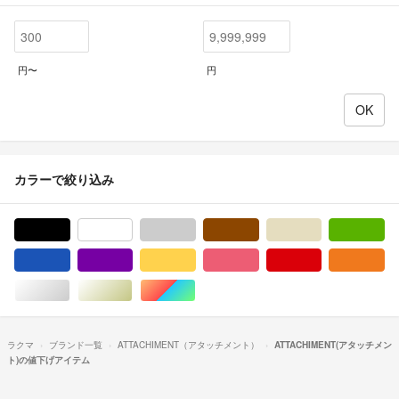
円〜
円
カラーで絞り込み
ブラック/黒色系
ホワイト/白色系
グレー/灰色系
ブラウン/茶色系
ベージュ系
グ
ブルー・ネイビー/青色系
パープル/紫色系
イエロー/黄色系
ピンク/桃色系
レッド/赤色系
オ
シルバー/銀色系
ゴールド/金色系
マルチカラー
ラクマ
ブランド一覧
ATTACHIMENT（アタッチメント）
ATTACHIMENT(アタッチメン
ト)の値下げアイテム