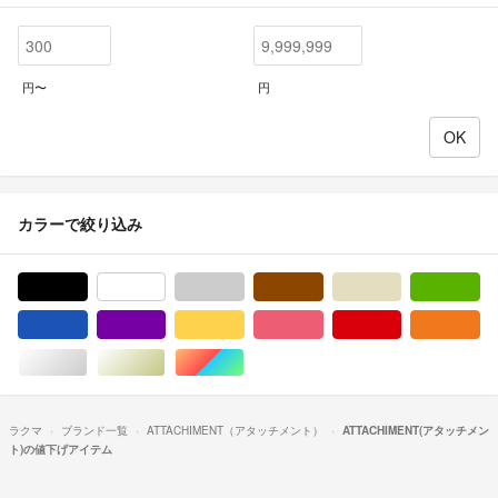
円〜
円
カラーで絞り込み
ブラック/黒色系
ホワイト/白色系
グレー/灰色系
ブラウン/茶色系
ベージュ系
グ
ブルー・ネイビー/青色系
パープル/紫色系
イエロー/黄色系
ピンク/桃色系
レッド/赤色系
オ
シルバー/銀色系
ゴールド/金色系
マルチカラー
ラクマ
ブランド一覧
ATTACHIMENT（アタッチメント）
ATTACHIMENT(アタッチメン
ト)の値下げアイテム