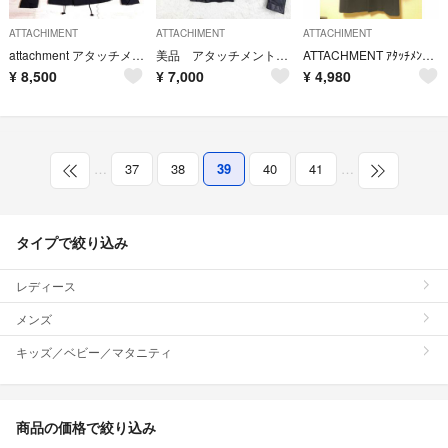
ATTACHIMENT
ATTACHIMENT
ATTACHIMENT
attachment アタッチメント M65 ブルゾン ミリタリージャケット
美品 アタッチメント 羊革 立ち襟 ダブルライダース レザージャケット 1 黒
ATTACHMENT ｱﾀｯﾁﾒﾝﾄ ﾁｪｽﾀｰ ｺｰﾄ 中田1 ﾈｲﾋﾞｰ
¥
8,500
¥
7,000
¥
4,980
…
37
38
39
40
41
…
タイプで絞り込み
レディース
メンズ
キッズ／ベビー／マタニティ
商品の価格で絞り込み