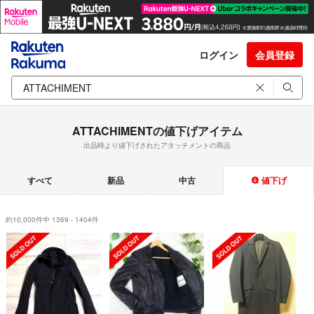
ログイン
会員登録
ATTACHIMENTの値下げアイテム
出品時より値下げされたアタッチメントの商品
すべて
新品
中古
値下げ
約10,000件中 1369 - 1404件