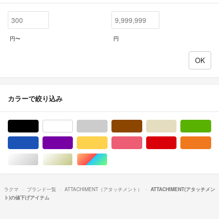
円〜
円
カラーで絞り込み
ブラック/黒色系
ホワイト/白色系
グレー/灰色系
ブラウン/茶色系
ベージュ系
グ
ブルー・ネイビー/青色系
パープル/紫色系
イエロー/黄色系
ピンク/桃色系
レッド/赤色系
オ
シルバー/銀色系
ゴールド/金色系
マルチカラー
ラクマ
ブランド一覧
ATTACHIMENT（アタッチメント）
ATTACHIMENT(アタッチメン
ト)の値下げアイテム