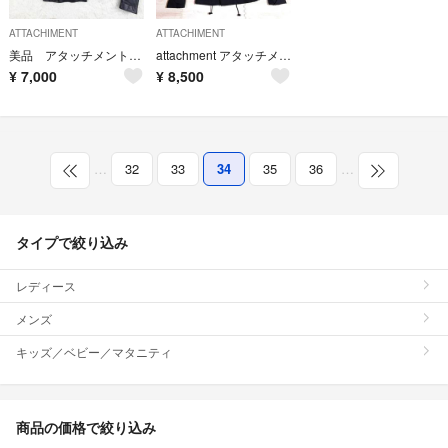
ATTACHIMENT
ATTACHIMENT
美品 アタッチメント 羊革 立ち襟 ダブルライダース レザージャケット 1 黒
attachment アタッチメント M65 ブルゾン ミリタリージャケット
¥
7,000
¥
8,500
…
32
33
34
35
36
…
タイプで絞り込み
レディース
メンズ
キッズ／ベビー／マタニティ
商品の価格で絞り込み