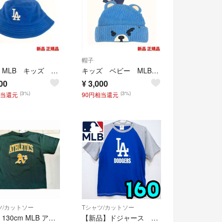
帽子
韓国 MLB キッズ ロサンゼルスドジャース ハット 帽子 大谷翔平 新品
キッズ ベビー MLB ロサンゼルスドジャース ニット帽 帽子 大谷翔平 くま
00
¥
3,000
(3%)
(3%)
相当還元
90円相当還元
ツ/カットソー
Tシャツ/カットソー
新品 130cm MLB アスレチックス 半袖Tシャツ バックプリント グリーン
【新品】ドジャース Tシャツ 160 キッズ MLB公式 LA 青 ①