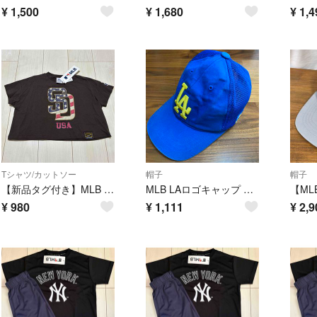
¥
1,500
¥
1,680
¥
1,4
Tシャツ/カットソー
帽子
帽子
【新品タグ付き】MLB ショート丈 Tシャツ 90cm ブラウン
MLB LAロゴキャップ 5-7Y 49cm〜51cm ブルー韓国 子供服 帽子
¥
980
¥
1,111
¥
2,9