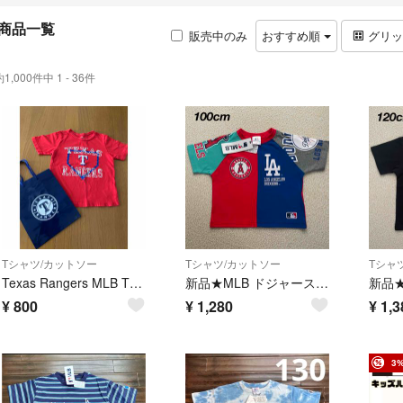
商品一覧
販売中のみ
おすすめ順
グリ
約1,000件中 1 - 36件
Tシャツ/カットソー
Tシャツ/カットソー
Tシャ
Texas Rangers MLB Tシャツ 100cm
新品★MLB ドジャース エンゼルス 半袖Tシャツ 男の子 100cm
¥
800
¥
1,280
¥
1,3
3