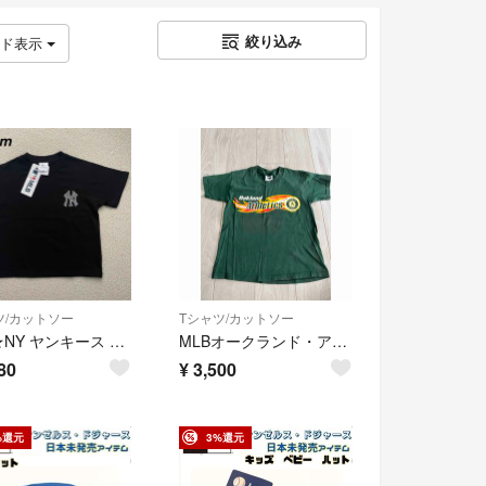
絞り込み
ッド表示
ツ/カットソー
Tシャツ/カットソー
新品★NY ヤンキース ヒョウ柄ロゴ 半袖Tシャツ 黒 キッズ 120cm
MLBオークランド・アスレチックス古着8歳120 ヴィンテージ メジャーリーグ
80
¥
3,500
%還元
3%還元