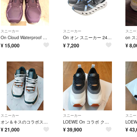
スニーカー
スニーカー
スニー
On Cloud Waterproof スニーカー
On オン スニーカー 24cm 黒 【古着】【中古】【送料無料】
on 
¥
15,000
¥
7,200
¥
8,0
スニーカー
スニーカー
スニー
オン＆キスのコラボスニーカー 限定モデル レア物 23~23.5
LOEWE On コラボ クラウドティルト 2.0 ブラックホワイト/ガム
¥
21,000
¥
39,900
¥
43,