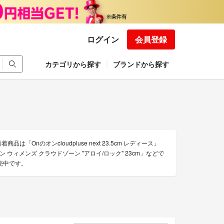
ログイン
会員登録
カテゴリから探す
ブランドから探す
nのオンcloudpluse next 23.5cm レディース」
 ウィメンズ クラウドゾーン "アロイ/ロック" 23cm」などで
売中です。