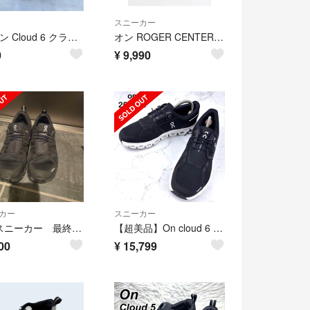
スニーカー
On オン Cloud 6 クラウド 6 レディースシューズ 靴紐
オン ROGER CENTER COURT/ロジャーセンターコート 38 レディース ホワイト系【中古】【新入荷】 ‡
0
¥
9,990
カー
スニーカー
on スニーカー 最終値下げ
【超美品】On cloud 6 ローカット スニーカー 25.5 ブラック
00
¥
15,799