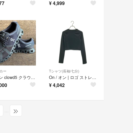
77
¥
4,999
カー
Tシャツ(長袖/七分)
on オン clowd5 クラウド5 ブラック 黒 W6 23cm
On / オン | ロゴ ストレッチ カットソー スポーツウェア | XS | ブラック | レディース
000
¥
4,042
…