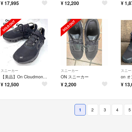
¥
17,995
¥
12,200
¥
1,8
スニーカー
スニーカー
スニー
【美品】On Cloudmonster スニーカー 黒 23.5 厚底
ON スニーカー
¥
12,500
¥
2,200
¥
13,
1
2
3
4
5