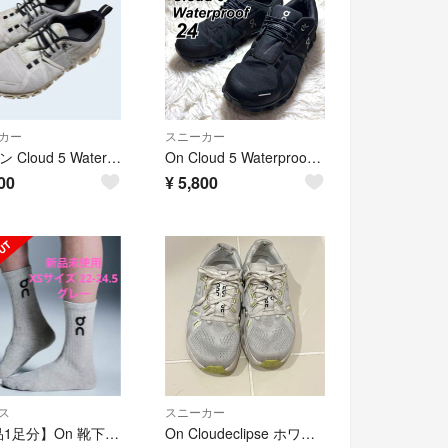
カー
スニーカー
On オン Cloud 5 Waterproof クラウド 5 ウォータープルーフ 24cm スニーカー 部活 陸上 外履き 上履
On Cloud 5 Waterproof オン 防水 ランニング 24㎝ 黒 クラウド ウォータープルーフ
00
¥
5,800
ス
スニーカー
【新品1足分】On 靴下 Logo Sock High グレー
On Cloudeclipse ホワイト23cm