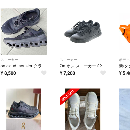
スニーカー
スニーカー
ボディ
on cloud monster クラウドモンスター2 24.0cm ブラック
On オン スニーカー 22.5cm 黒 【古着】【中古】【送料無料】
¥
8,500
¥
7,200
¥
5,4