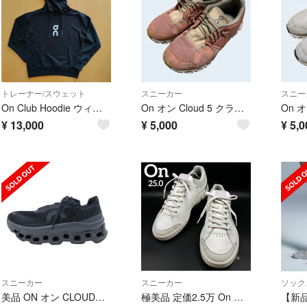
トレーナー/スウェット
スニーカー
スニー
On Club Hoodie ウィメンズ パーカー XS ◆Club Collective-T ウィメンズ Tシャツ S セット
On オン Cloud 5 クラウド 5 23.5cm スニーカー 部活 陸上 外履き 上履
¥
13,000
¥
5,000
¥
5,0
スニーカー
スニーカー
ソック
美品 ON オン CLOUDMONSTER クラウドモンスター スニーカー ローカット ランニングシューズ 靴 24.0 黒 ブラック マグネット レディース 古着 中古 USED
極美品 定価2.5万 On ザ ロジャー センターコート 25 白 スニーカー