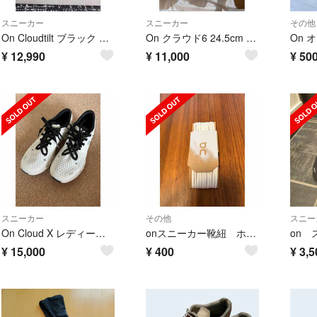
スニーカー
スニーカー
その他
On Cloudtilt ブラック スニーカ -25cm
On クラウド6 24.5cm White 3MF10061200
¥
12,990
¥
11,000
¥
50
スニーカー
その他
スニー
On Cloud X レディース 24.5cm ホワイト 2026年購入 試し履きのみ 美品
onスニーカー靴紐 ホワイト
¥
15,000
¥
400
¥
3,5