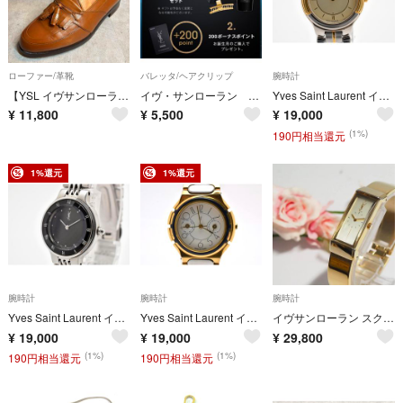
ローファー/革靴
バレッタ/ヘアクリップ
腕時計
【YSL イヴサンローラン】24EE/タッセルローファー/茶色/レザー
イヴ・サンローラン バースデーギフト
Yves Saint Laurent イヴ・サンローラン 5420-F4457Y クォーツ 腕時計 ベージュ文字盤 YSLロゴ カサンドラ コンビカラー ステンレス レディース ドレスウォッチ
¥
11,800
¥
5,500
¥
19,000
(1%)
190円相当還元
1%還元
1%還元
腕時計
腕時計
腕時計
Yves Saint Laurent イヴ・サンローラン 5421-H10058Y クォーツ 腕時計 ブラック文字盤 YSLロゴ カサンドラ ステンレス レディース ドレスウォッチ
Yves Saint Laurent イヴ・サンローラン 530651 クォーツ 腕時計 ホワイト文字盤 コンビカラー YSLロゴ カサンドラ ステンレス ドレスウォッチ ユニセックス
イヴサンローラン スクエア バングルウォッチ レディース腕時計 美品 K221
¥
19,000
¥
19,000
¥
29,800
(1%)
(1%)
190円相当還元
190円相当還元