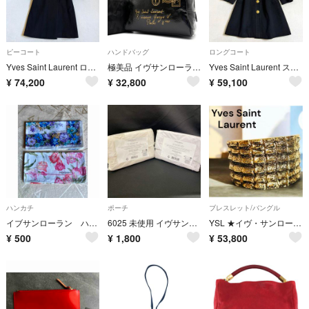
ピーコート
ハンドバッグ
ロングコート
Yves Saint Laurent ロングコート ビンテージ カシミア100%
極美品 イヴサンローラン YVES SAINT LAURENT Yメール ハンドバッグ ミニボストン パテントレザー エナメル ブラック 黒 夏休み お盆 帰省 シルバーウィーク 敬老の日 秋 ハロウィン 七五三 ギフト プレゼント
Yves Saint Laurent ステンカラーコート カシミア100%
¥
74,200
¥
32,800
¥
59,100
ハンカチ
ポーチ
ブレスレット/バングル
イブサンローラン ハンカチ2枚
6025 未使用 イヴサンローラン ノベルティポーチ 2個SET
YSL ★イヴ・サンローラン★レア ヴィンテージクロコダイル ブレスレット カフ
¥
500
¥
1,800
¥
53,800