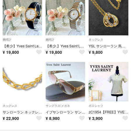
腕時計
腕時計
ネックレス
【希少】Yves Saint Laurent サンローラン 腕時計 総柄ラウンド
【希少.】Yves Saint Laurent 腕時計 SS ラウンド シルバー
YSL サンローラン 馬蹄ラインストーン ネックレス ゴールド 152
¥
19,800
¥
19,800
¥
9,800
ネックレス
サングラス/メガネ
ポロシャツ
サンローラン ネックレス ロープ ツイスト オーバル リンク ゴールド 4232
イブサンローラン サングラス 31-5704 ウェリントン ゴールド金具 YSL
zC1954【FREE】YVES SAINT LAURENT ポロシャツ
¥
22,900
¥
8,980
¥
3,900