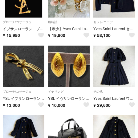
ブローチ/コサージュ
腕時計
セット/コーデ
イブサンローラン ブローチ
【希少】Yves Saint Laurent 腕時計 Yベルト ホワイト調
Yves Saint Laurent セットアップ スカート ビンテージ 9号
¥
15,980
¥
19,800
¥
58,100
ブローチ/コサージュ
イヤリング
その他
YSL イブサンローラン ブローチ リボン ゴールド ヴィンテージ 512
YSL イヴサンローラン イヤリング ゴールド リーフ 514
Yves Saint Laurent ワンピース ブラック ビンテージ ビジュー
¥
13,000
¥
10,000
¥
29,600