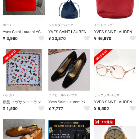
ポーチ
ショルダーバッグ
トートバッグ
Yves Saint Laurent YSL レッドエナメル ポーチ 牛革日本製
YVES SAINT LAURENT / イヴサンローラン | YSL ロゴ ステッチ ショルダーバッグ | ネイビー | レディース
YVES SAINT LAURENT / イヴサンローラン | Roady Hobo bag ローディ レザー ワンショルダー バッグ | レッド/ゴールド | レディース
¥
3,980
¥
23,870
¥
46,970
ハンカチ
ハイヒール/パンプス
サングラス/メガネ
新品 イヴサンローラン YSL ハンカチ ロゴ ドット アイボリー
Yves Saint Laurent パンプス 黒 ゴールド 美品
YVES SAINT LAURENT / イブサンローラン ◆ヴィンテージ 眼鏡フレーム メガネ 度入り サイドロゴ 【サングラス/メガネ/眼鏡】 ブランド【中古】 [0220564198]
¥
1,500
¥
7,777
¥
5,502
1%還元