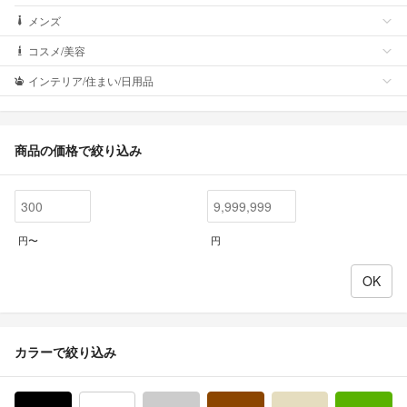
メンズ
コスメ/美容
インテリア/住まい/日用品
商品の価格で絞り込み
円〜
円
カラーで絞り込み
ブラック/黒色系
ホワイト/白色系
グレー/灰色系
ブラウン/茶色系
ベージュ系
グ