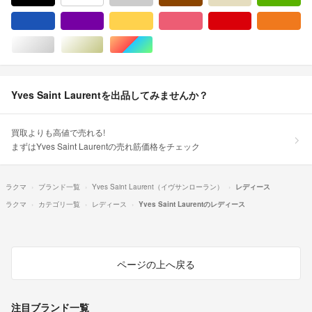
ブルー・ネイビー/青色系
パープル/紫色系
イエロー/黄色系
ピンク/桃色系
レッド/赤色系
オ
シルバー/銀色系
ゴールド/金色系
マルチカラー
Yves Saint Laurentを出品してみませんか？
買取よりも高値で売れる!
まずはYves Saint Laurentの売れ筋価格をチェック
ラクマ
ブランド一覧
Yves Saint Laurent（イヴサンローラン）
レディース
ラクマ
カテゴリ一覧
レディース
Yves Saint Laurentのレディース
ページの上へ戻る
注目ブランド一覧