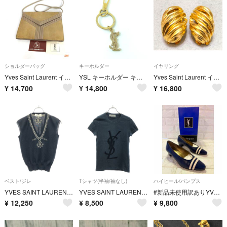
ショルダーバッグ
キーホルダー
イヤリング
Yves Saint Laurent イヴサンローラン ショルダーバッグ
YSL キーホルダー キーリング カサンドラ ロゴ ゴールドカラー
Yves Saint Laurent イヴサンローラン イヤリング
¥
14,700
¥
14,800
¥
16,800
ベスト/ジレ
Tシャツ(半袖/袖なし)
ハイヒール/パンプス
YVES SAINT LAURENT イヴサンローラン エンブロイダリーニットベスト 156130 ブラック S
YVES SAINT LAURENT イヴサンローラン ロゴフロッキープリントTシャツ 118030-X3051 ネイビー系
#新品未使用訳ありYVES SAINT LAURENT パンプス ネイビー 35
¥
12,250
¥
8,500
¥
9,800