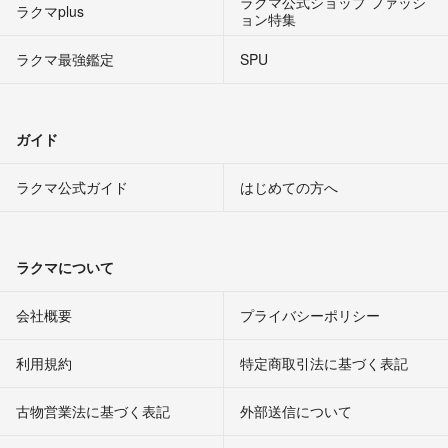
ラクマ公式ショップ ファッシ
ラクマplus
ョン特集
ラクマ最強鑑定
SPU
ガイド
ラクマ公式ガイド
はじめての方へ
ラクマについて
会社概要
プライバシーポリシー
利用規約
特定商取引法に基づく表記
古物営業法に基づく表記
外部送信について