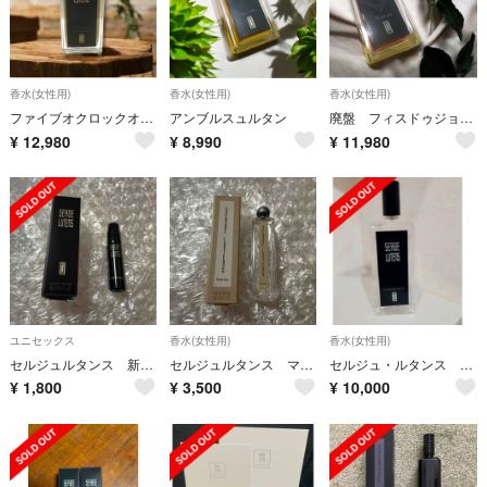
香水(女性用)
香水(女性用)
香水(女性用)
ファイブオクロックオジャンジャンブル
アンブルスュルタン
廃盤 フィスドゥジョワ 100ml
¥
12,980
¥
8,990
¥
11,980
ユニセックス
香水(女性用)
香水(女性用)
セルジュルタンス 新発売 ルペルスヴァン オードパルファム 1ml サンプル
セルジュルタンス マタンルタンス パロルドー オードパルファム 5ml 新品
セルジュ・ルタンス 鉄の百合 50ミリ
¥
1,800
¥
3,500
¥
10,000