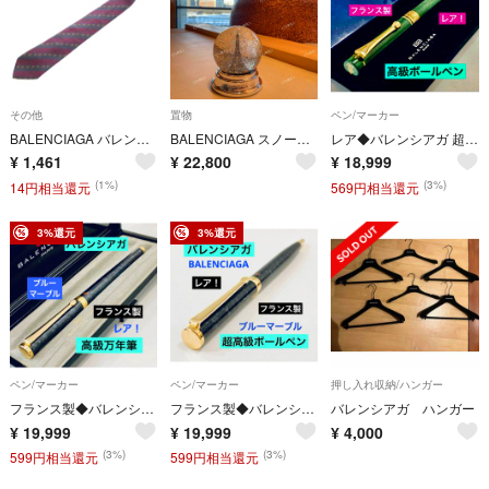
その他
置物
ペン/マーカー
BALENCIAGA バレンシアガ シルクネクタイ 花柄 マルチ
BALENCIAGA スノードーム エッフェル塔 未使用 希少
レア◆バレンシアガ 超高級ボールペン BALENCIAGA フランス製
¥
1,461
¥
22,800
¥
18,999
(1%)
(3%)
14円相当還元
569円相当還元
3%還元
3%還元
ペン/マーカー
ペン/マーカー
押し入れ収納/ハンガー
フランス製◆バレンシアガ 高級万年筆 BALENCIAGAブルーマーブル レア
フランス製◆バレンシアガ 超高級ボールペン BALENCIAGA ブルーマーブル
バレンシアガ ハンガー
¥
19,999
¥
19,999
¥
4,000
(3%)
(3%)
599円相当還元
599円相当還元