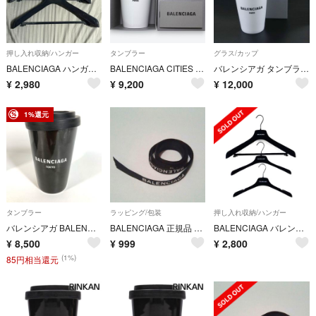
押し入れ収納/ハンガー
タンブラー
グラス/カップ
BALENCIAGA ハンガー 2点セット スエード系 素材 ブラック メンズ
BALENCIAGA CITIES PARIS タンブラー 666275 白
バレンシアガ タンブラー 【Aランク】【中古】
¥
2,980
¥
9,200
¥
12,000
1%還元
タンブラー
ラッピング/包装
押し入れ収納/ハンガー
バレンシアガ BALENCIAGA ロゴ 東京 TOKYO 666275 コップ カップ 蓋付き 食器 インテリア タンブラー 陶器 ブラック
BALENCIAGA 正規品 リボン
BALENCIAGA バレンシアガ ハンガー 3本セット 3種類 その他ファッション雑貨 プラスチック ブラック ユニセックス【中古】
¥
8,500
¥
999
¥
2,800
(1%)
85円相当還元