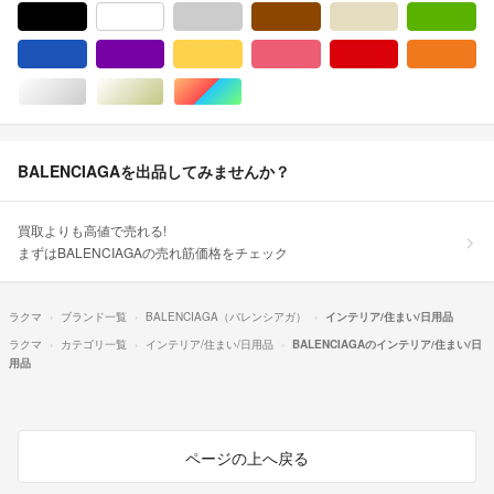
ブラック/黒色系
ホワイト/白色系
グレー/灰色系
ブラウン/茶色系
ベージュ系
グ
ブルー・ネイビー/青色系
パープル/紫色系
イエロー/黄色系
ピンク/桃色系
レッド/赤色系
オ
シルバー/銀色系
ゴールド/金色系
マルチカラー
BALENCIAGAを出品してみませんか？
買取よりも高値で売れる!
まずはBALENCIAGAの売れ筋価格をチェック
ラクマ
ブランド一覧
BALENCIAGA（バレンシアガ）
インテリア/住まい/日用品
ラクマ
カテゴリ一覧
インテリア/住まい/日用品
BALENCIAGAのインテリア/住まい/日
用品
ページの上へ戻る