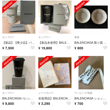
タンブラー
タンブラー
食器
【新品】【希少品】バレンシアガ タンブラー ベネチア ホワイト
【新品未使用】BALENCIAGA TOKYO タンブラー ブラック リボン付
BALENCIAGA 取り皿 新品未使
¥
7,500
¥
19,800
¥
800
タンブラー
シーツ/カバー
ラッピング/包装
BALENCIAGAバレンシアガ マグカップ タンブラー 新品未使用 付属品あり
未使用品】BALENCIAGA PARIS マイヤータオルシーツ
BALENCIAGA ショップリボン 2m
¥
9,800
¥
3,290
¥
700