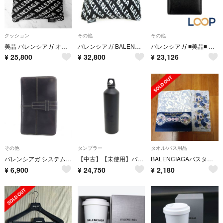
クッション
その他
その他
美品 バレンシアガ オブジェクト クッション オールオーバー ロゴ ブラック
バレンシアガ BALENCIAGA クッション ファー ブラック/ホワイト ユニセックス 送料無料【中古】 h32397a
バレンシアガ ■美品■ エブリデイ パスポートケース レザー ブラック 箱【704345】13
¥
25,800
¥
32,800
¥
23,126
その他
タンブラー
タオル/バス用品
バレンシアガ システム手帳 バッファローレザー ロゴ ブラック
【中古】【未使用】バレンシアガ BALENCIAGA × adidas ウォーターボトル 水筒 ブラック【ユニセックス】
BALENCIAGAバスタオル ハンドタオル2枚
¥
6,900
¥
24,750
¥
2,180