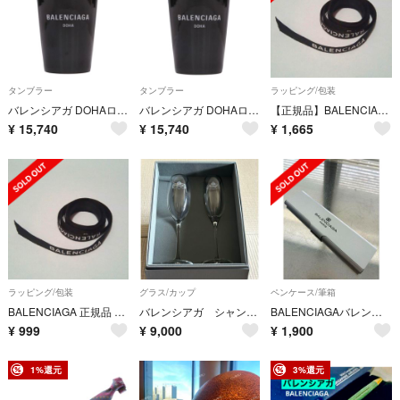
タンブラー
タンブラー
ラッピング/包装
バレンシアガ DOHAロゴプリントタンブラー メンズ
バレンシアガ DOHAロゴプリントタンブラー メンズ
【正規品】BALENCIAGA リボン
¥
15,740
¥
15,740
¥
1,665
ラッピング/包装
グラス/カップ
ペンケース/筆箱
BALENCIAGA 正規品 リボン
バレンシアガ シャンパングラス2本セット
BALENCIAGAバレンシアガ ペンケース
¥
999
¥
9,000
¥
1,900
1%還元
3%還元