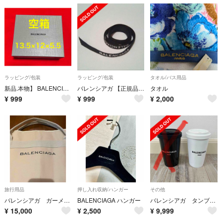
ラッピング/包装
ラッピング/包装
タオル/バス用品
新品.本物】 BALENCIAGA バレンシアガ 空箱 13.5×12×5.5
バレンシアガ 【正規品】 BALENCIAGA ロゴリボン ラッピング
タオル
¥
999
¥
999
¥
2,000
旅行用品
押し入れ収納/ハンガー
その他
バレンシアガ ガーメントケース
BALENCIAGA ハンガー
バレンシアガ タンブラー ホワイト のみ
¥
15,000
¥
2,500
¥
9,999