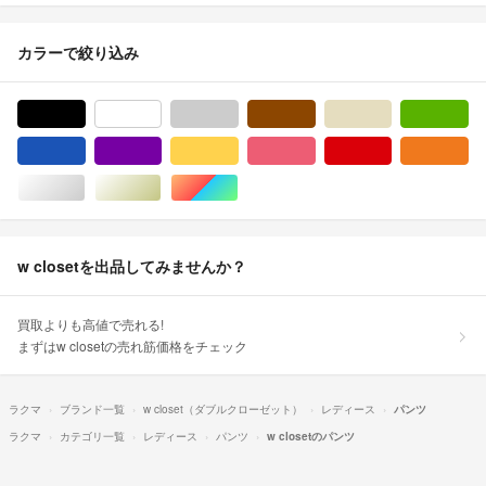
カラーで絞り込み
ブラック/黒色系
ホワイト/白色系
グレー/灰色系
ブラウン/茶色系
ベージュ系
グ
ブルー・ネイビー/青色系
パープル/紫色系
イエロー/黄色系
ピンク/桃色系
レッド/赤色系
オ
シルバー/銀色系
ゴールド/金色系
マルチカラー
w closetを出品してみませんか？
買取よりも高値で売れる!
まずはw closetの売れ筋価格をチェック
ラクマ
ブランド一覧
w closet（ダブルクローゼット）
レディース
パンツ
ラクマ
カテゴリ一覧
レディース
パンツ
w closetのパンツ