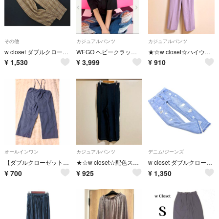
その他
カジュアルパンツ
カジュアルパンツ
w closet ダブルクローゼット リネン混 チェック ワイド パンツ 茶 ■◆ レディース
WEGO ヘビークラッシュワイドデニム
★☆w closet☆ハイウエストセンタープレスパンツ
¥
1,530
¥
3,999
¥
910
オールインワン
カジュアルパンツ
デニム/ジーンズ
【ダブルクローゼット】w closet◆オールインワン◆F
★☆w closet☆配色ステッチパンツ
w closet ダブルクローゼット ダメージ加工 デニムパンツ sizeF/青 ■■ レディース
¥
700
¥
925
¥
1,350