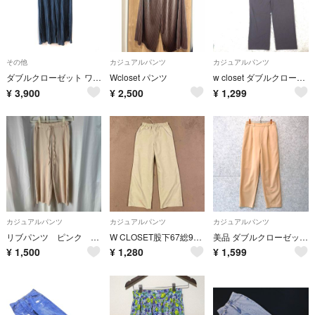
その他
カジュアルパンツ
カジュアルパンツ
ダブルクローゼット ワイドパンツ スカンツ ハイウエスト F 紺 ネイビー
Wcloset パンツ
w closet ダブルクローゼット ハイウエスト タックワイドパンツ グレー
¥
3,900
¥
2,500
¥
1,299
カジュアルパンツ
カジュアルパンツ
カジュアルパンツ
リブパンツ ピンク ウエストゴム
W CLOSET股下67総99w64〜90夏イージーパンツフリーサイズアイボリー
美品 ダブルクローゼット タック テーパード パンツ ベージュ F スラックス
¥
1,500
¥
1,280
¥
1,599