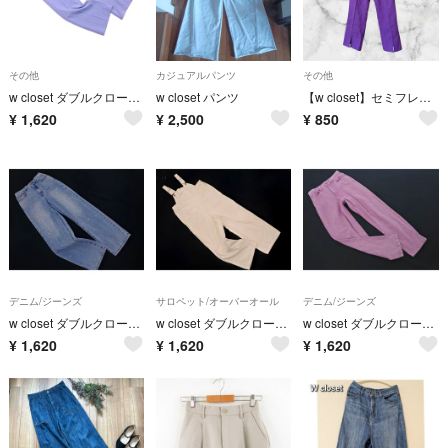
その他
カジュアルパンツ
その他
w closet ダブルクローゼット センターライン パンツ サックス ■■ レディース
w closet パンツ
【w closet】セミフレアスリットパンツ/M/紫
¥
1,620
¥
2,500
¥
850
デニム/ジーンズ
サロペット/オーバーオール
デニム/ジーンズ
w closet ダブルクローゼット ラインストーン ストレート デニムパンツ sizeF/青 ■■ レディース
w closet ダブルクローゼット サロペット オーバーオール sizeF/オフホワイト ■■ レディース
w closet ダブルクローゼット テーパード デニムパンツ sizeM/ピンク ■■ レディース
¥
1,620
¥
1,620
¥
1,620