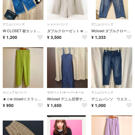
デニム/ジーンズ
ショートパンツ
デニム/ジーンズ
W CLOSET 裾カットオフのワイドパンツ
ダブルクローゼット w closet キュロット ショートパンツ グレージュ F
Wcloset ダブルクローゼット デニム ワイドパンツ フリー
¥
1,200
¥
3,500
¥
1,333
カジュアルパンツ
サロペット/オーバーオール
デニム/ジーンズ
★☆w closet☆スラックスパンツ
Wcloset デニム切替サロペット ロングワンピース
デニムパンツ ウエストゴム
¥
950
¥
1,650
¥
1,000