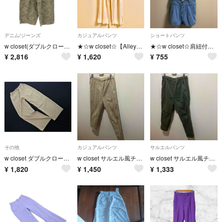
デニム/ジーンズ
カジュアルパンツ
ショートパンツ
w closet(ダブルクローゼット) 25ss 2WAYカーゴパンツ パンツ
★☆w closet☆【Alley】プリーツスリットワイドパンツ
★☆w closet☆肩紐付きデニムショートパンツ
¥
2,816
¥
1,620
¥
755
その他
カジュアルパンツ
サルエルパンツ
w closet ダブルクローゼット イージー パンツ sizeF/ベージュ ■■ レディース
w closet サルエル風チノパン ベージュ フリーサイズ ウエストゴム
w closet サルエル風チノパン カーキ フリーサイズ ウエストゴム
¥
1,820
¥
1,450
¥
1,333