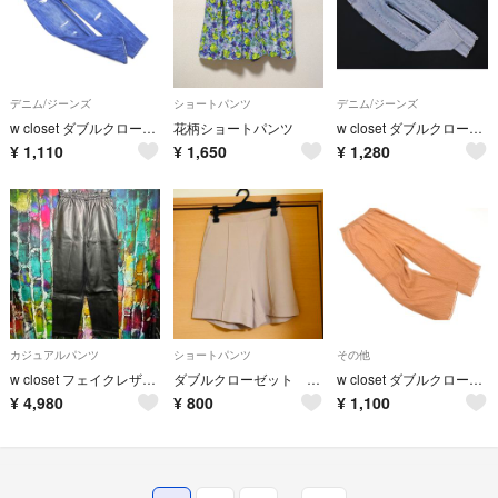
デニム/ジーンズ
ショートパンツ
デニム/ジーンズ
w closet ダブルクローゼット ダメージ加工 テーパード デニムパンツ 青 ■■ レディース
花柄ショートパンツ
w closet ダブルクローゼット カットオフ デニムパンツ sizeS/青 ■■ レディース
¥
1,110
¥
1,650
¥
1,280
カジュアルパンツ
ショートパンツ
その他
w closet フェイクレザーパンツ size F
ダブルクローゼット ピンタックショートパンツ
w closet ダブルクローゼット シアー ワイド パンツ sizeF/茶 ■◇ レディース
¥
4,980
¥
800
¥
1,100