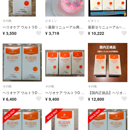
その他
ビタミン
ビタミン
ヘリオケア ウルトラD 30錠 Heliocare
✨最新リニューアル商品✨ヘリオケア ウルトラD🏖️🌞美容クリニック専用品です🥇👩‍⚕️
最新🥇リニューアル✨ヘリオケア ウルトラD🌞美容クリニック専用品👩‍⚕️
¥
3,550
¥
3,719
¥
10,222
その他
その他
その他
ヘリオケア ウルトラD ※2個セット※
ヘリオケア ウルトラD ※3個セット
【国内正規品】ヘリオケア ウルトラD 30カプセル 2個セット‪‪
¥
6,400
¥
9,400
¥
12,800