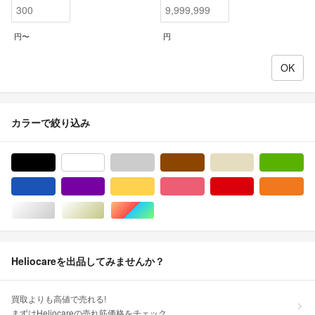
円〜
円
カラーで絞り込み
ブラック/黒色系
ホワイト/白色系
グレー/灰色系
ブラウン/茶色系
ベージュ系
グ
ブルー・ネイビー/青色系
パープル/紫色系
イエロー/黄色系
ピンク/桃色系
レッド/赤色系
オ
シルバー/銀色系
ゴールド/金色系
マルチカラー
Heliocareを出品してみませんか？
買取よりも高値で売れる!
まずはHeliocareの売れ筋価格をチェック