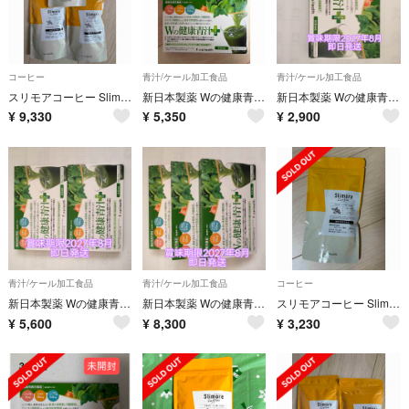
コーヒー
青汁/ケール加工食品
青汁/ケール加工食品
スリモアコーヒー Slimore Coffee 31日分×3
新日本製薬 Wの健康青汁プラス 31本入り 2箱セット 機能性表示食品
新日本製薬 Wの健康青汁プラス 31本 ×1箱
¥
9,330
¥
5,350
¥
2,900
青汁/ケール加工食品
青汁/ケール加工食品
コーヒー
新日本製薬 Wの健康青汁プラス 31本 ×2箱
新日本製薬 Wの健康青汁プラス 31本 ×3箱
スリモアコーヒー Slimore Coffee 31日分
¥
5,600
¥
8,300
¥
3,230