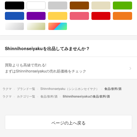
ブラック/黒色系
ホワイト/白色系
グレー/灰色系
ブラウン/茶色系
ベージュ系
グ
ブルー・ネイビー/青色系
パープル/紫色系
イエロー/黄色系
ピンク/桃色系
レッド/赤色系
オ
シルバー/銀色系
ゴールド/金色系
マルチカラー
Shinnihonseiyakuを出品してみませんか？
買取よりも高値で売れる!
まずはShinnihonseiyakuの売れ筋価格をチェック
ラクマ
ブランド一覧
Shinnihonseiyaku（シンニホンセイヤク）
食品/飲料/酒
ラクマ
カテゴリ一覧
食品/飲料/酒
Shinnihonseiyakuの食品/飲料/酒
ページの上へ戻る