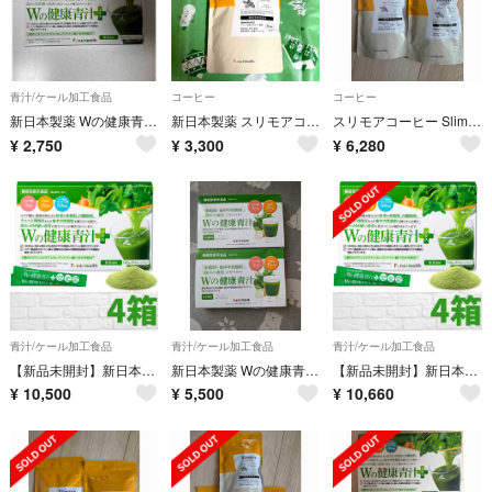
青汁/ケール加工食品
コーヒー
コーヒー
新日本製薬 Wの健康青汁プラス 31本
新日本製薬 スリモアコーヒー ダイエットコーヒー 1袋93g
スリモアコーヒー Slimore Coffee 31日分×2
¥
2,750
¥
3,300
¥
6,280
青汁/ケール加工食品
青汁/ケール加工食品
青汁/ケール加工食品
【新品未開封】新日本製薬 Wの健康青汁 プラス 1.65g × 31本入 4箱
新日本製薬 Wの健康青汁 31本入 2箱セット 抹茶風味 機能性表示食品
【新品未開封】新日本製薬 Wの健康青汁 プラス 1.65g × 31本入 4箱
¥
10,500
¥
5,500
¥
10,660