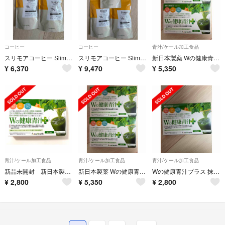
コーヒー
コーヒー
青汁/ケール加工食品
スリモアコーヒー Slimore Coffee 31日分×2
スリモアコーヒー Slimore Coffee 31日分×3
新日本製薬 Wの健康青汁プラス 31本入り 2箱セット 機能性表示食品
¥
6,370
¥
9,470
¥
5,350
青汁/ケール加工食品
青汁/ケール加工食品
青汁/ケール加工食品
新品未開封 新日本製薬 Wの健康青汁プラス
新日本製薬 Wの健康青汁プラス 31本入り 2箱セット 機能性表示食品
Wの健康青汁プラス 抹茶風味 1.65g×31本 機能性表示食品
¥
2,800
¥
5,350
¥
2,800