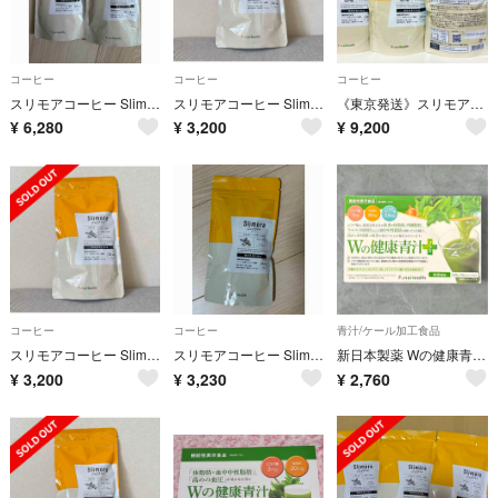
コーヒー
コーヒー
コーヒー
スリモアコーヒー Slimore Coffee 31日分
スリモアコーヒー Slimore Coffee 31日分 93ｇ×1袋
《東京発送》スリモアコーヒー31日分×3 賞味期限2028/4
¥
6,280
¥
3,200
¥
9,200
コーヒー
コーヒー
青汁/ケール加工食品
スリモアコーヒー Slimore Coffee 31日分 93ｇ×1袋
スリモアコーヒー Slimore Coffee 31日分
新日本製薬 Wの健康青汁プラス 抹茶風味 1.65g×31本入り 機能性表示食品
¥
3,200
¥
3,230
¥
2,760