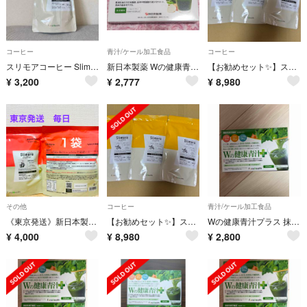
コーヒー
青汁/ケール加工食品
コーヒー
スリモアコーヒー Slimore Coffee 31日分 93ｇ×1袋
新日本製薬 Wの健康青汁 新品未開封
【お勧めセット✨】スリモアコーヒー slimore 31日分 × 3袋 93g
¥
3,200
¥
2,777
¥
8,980
その他
コーヒー
青汁/ケール加工食品
《東京発送》新日本製薬 Slimore coffee スリモアコーヒーラテ 263.5g (31日分) 1袋
【お勧めセット✨】スリモアコーヒー slimore 31日分 × 3袋 93g
Wの健康青汁プラス 抹茶風味 1.65g×31本 機能性表示食品
¥
4,000
¥
8,980
¥
2,800