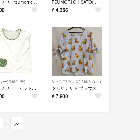
ツモリチサトtsumori chisato半袖シャツ 変形切替デザインブラウス
TSUMORI CHISATO(ツモリチサト) レディース トップス
00
¥
4,356
ソー(長袖/七分)
シャツ/ブラウス(半袖/袖なし)
ツモリチサト カットソー
ツモリチサト ブラウス
00
¥
7,800
…