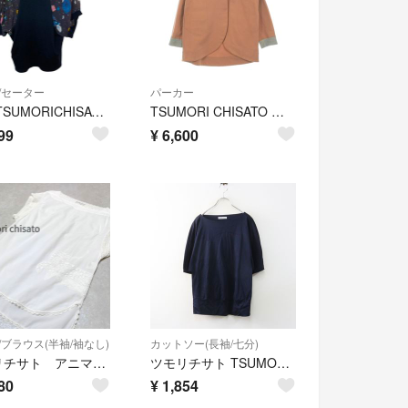
/セーター
パーカー
美品 TSUMORICHISATO ツモリチサト シアースリーブ ギャラクシー柄 シルクニットトップス チュニック 2 ブラック レディース 古着 中古 USED
TSUMORI CHISATO ツモリチサト パーカー M 茶 【古着】【中古】【送料無料】
99
¥
6,600
/ブラウス(半袖/袖なし)
カットソー(長袖/七分)
ツモリチサト アニマルレースプルオーバーブラウス 大人可愛い 刺繍 清涼感 レア
ツモリチサト TSUMORI CHISATO ドルマンスリーブカットソー 2 ネイビー∥Tシャツ クルーネック【2400015100586】
80
¥
1,854