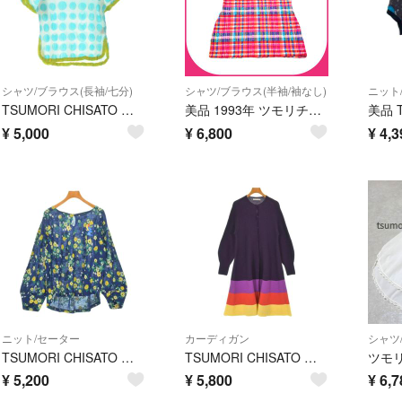
シャツ/ブラウス(長袖/七分)
シャツ/ブラウス(半袖/袖なし)
ニット
TSUMORI CHISATO ツモリチサト ブラウス M 白 【古着】【中古】【送料無料】
美品 1993年 ツモリチサト イッセイミヤケ シワ加工 チェック ブラウス M
¥
5,000
¥
6,800
¥
4,3
ニット/セーター
カーディガン
シャツ
TSUMORI CHISATO ツモリチサト ニット・セーター M 紺 【古着】【中古】【送料無料】
TSUMORI CHISATO ツモリチサト カーディガン M 紫 【古着】【中古】【送料無料】
¥
5,200
¥
5,800
¥
6,7