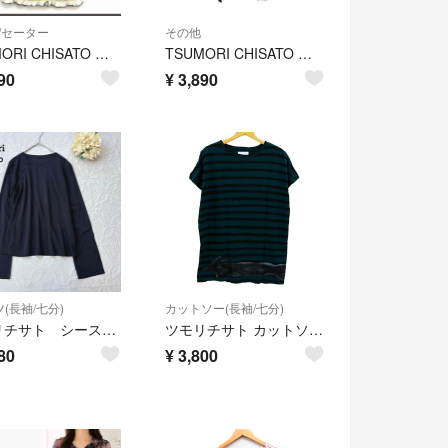
/セーター
その他
TSUMORI CHISATO サマーニット セーター ノースリーブ キーネック
TSUMORI CHISATO 楊柳 ブラウス ドローストリングネック ブラック
90
¥
3,890
(長袖/七分)
カットソー(長袖/七分)
ツモリチサト シースルートップス ストレッチ ブラック 透け感 薄手 さらさら
ツモリチサト カットソー シャツ トップス 半袖 ボーダー レディース 2サイズ グリーン×ブラック TSUMORI CHISATO
80
¥
3,800