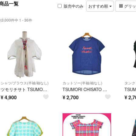
商品一覧
販売中のみ
おすすめ順
グリ
約3,000件中 1 - 36件
シャツ/ブラウス(半袖/袖なし)
カットソー(半袖/袖なし)
タンク
ツモリチサト TSUMORI CHISATO シャツ ブラウス 半袖 白 2
TSUMORI CHISATO ツモリチサト Tシャツ・カットソー M 青 【古着】【中古】【送料無料】
¥
4,900
¥
2,700
¥
2,7