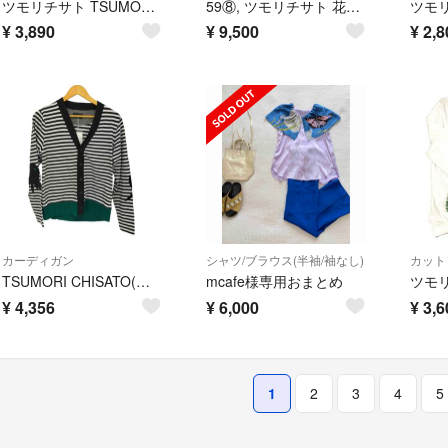
ツモリチサト TSUMORI CHISATO ニット セーター 半袖 ピンク
59⑧, ツモリチサト 花柄ワンピース LL
¥
3,890
¥
9,500
¥
2,8
カーディガン
シャツ/ブラウス(半袖/袖なし)
カット
TSUMORI CHISATO(ツモリチサト) レディース トップス
mcafe様専用おまとめ
¥
4,356
¥
6,000
¥
3,6
1
2
3
4
5