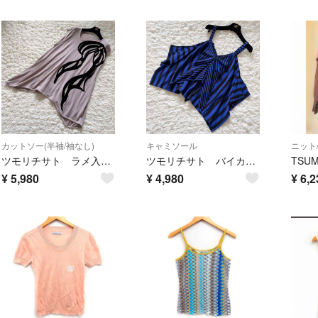
カットソー(半袖/袖なし)
キャミソール
ニット
ツモリチサト ラメ入りフロッキープリント アシンメトリーカットソー 淡いパープル
ツモリチサト バイカラー ボーダー変形キャミソールカットソー サイズ2
¥
5,980
¥
4,980
¥
6,2