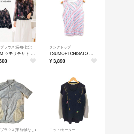
/ブラウス(長袖/七分)
タンクトップ
Y412 M ツモリチサト フリル リボン 星座柄 シルク ブラウス レディース
TSUMORI CHISATO カラフル ストライプ タンクトップ コットン 綿
600
¥
3,890
/ブラウス(半袖/袖なし)
ニット/セーター