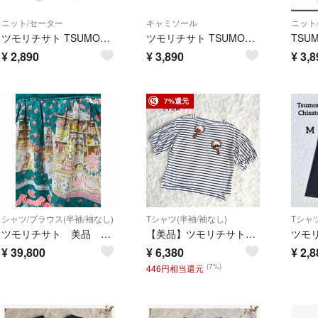
ニット/セーター
キャミソール
ニット
ツモリチサト TSUMORI CHISATO サンプル品 サマーニット セーター
ツモリチサト TSUMORI CHISATO ジャガード ニット キャミソール
¥
2,890
¥
3,890
¥
3,8
7%還元
シャツ/ブラウス(半袖/袖なし)
Tシャツ(半袖/袖なし)
Tシャツ
ツモリチサト 美品 プリント可愛い ブラウス
【美品】ツモリチサト 総柄 ボーダー 刺繍 カットソー ボリュームスリーブ M
¥
39,800
¥
6,380
¥
2,8
(7%)
446円相当還元