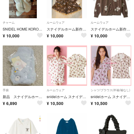
チャーム
ルームウェア
ルームウェア
SNIDEL HOME KOROMO チャーム
スナイデルホーム新作セット売り新品未使用
スナイデルホーム新作カーディガン新品未使用
¥
10,000
¥
10,000
¥
10,000
手袋
ルームウェア
シャツ/ブラウス(半袖/袖なし)
新品 スナイデルホーム Care Bears ニットミトン LBLU
snidelホーム スナイデル チェリー柄シャツ さくらんぼ 白
snidelホーム スナイデル チェリー柄シャツ さくらんぼ
¥
6,890
¥
10,500
¥
10,500