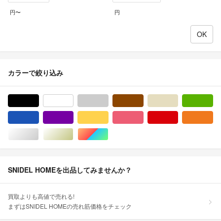
円〜
円
カラーで絞り込み
ブラック/黒色系
ホワイト/白色系
グレー/灰色系
ブラウン/茶色系
ベージュ系
グ
ブルー・ネイビー/青色系
パープル/紫色系
イエロー/黄色系
ピンク/桃色系
レッド/赤色系
オ
シルバー/銀色系
ゴールド/金色系
マルチカラー
SNIDEL HOMEを出品してみませんか？
買取よりも高値で売れる!
まずはSNIDEL HOMEの売れ筋価格をチェック