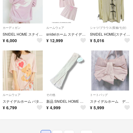
カーディガン
ルームウェア
シャツ/ブラウス(長袖/七分)
SNIDEL HOME スナイデル ホーム アリエル シェルボタン カーディガン
snidelホーム スナイデル クロミ カットセットアップ サンリオ コラボ
SNIDEL HOME(スナイデルホーム) カットレース開襟シャツ レディース
¥
6,000
¥
12,999
¥
5,016
ルームウェア
その他
トートバッグ
スナイデルホーム バターベア 接触冷感Tシャツ
新品 SNIDEL HOME アームカバー UVカット ピンク 接触冷感 夏向け
スナイデルホーム デザインリボンバッグ
¥
6,799
¥
4,999
¥
5,999