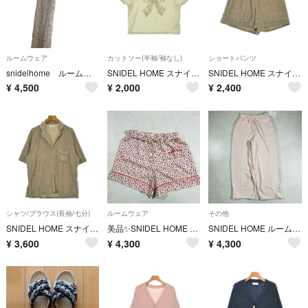
ルームウェア
カットソー(半袖/袖なし)
ショートパンツ
snidelhome ルームウェア マキシ丈 半袖
SNIDEL HOME スナイデルホーム Tシャツ・カットソー M 白 【古着】【中古】【送料無料】
SNIDEL HOME スナイデルホーム ショートパンツ M ベージュ 【古着】【中古】【送料無料】
¥
4,500
¥
2,000
¥
2,400
シャツ/ブラウス(長袖/七分)
ルームウェア
その他
SNIDEL HOME スナイデルホーム カジュアルシャツ M ベージュ 【古着】【中古】【送料無料】
美品✨SNIDEL HOME ショートパンツ ディズニー ミニー F（E965）
SNIDEL HOME ルームウェアパンツ ローズヒップオイル F（E960）
¥
3,600
¥
4,300
¥
4,300