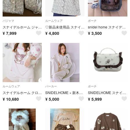
パジャマ
ルームウェア
ポーチ
スナイデルホーム ジャガードサテン 開襟シャツ・ショートパンツ 半袖 短パン セットアップ 上下セット パジャマ ルームウェア
♡新品未使用品 スナイデルホーム Mickey&Minnie開襟プルオーバー♡
snidel home スナイデルホーム ぬいポーチ ぬいぐるみポーチ ブルー 推し活 はぴぬい ちびぬい
¥
7,999
¥
4,800
¥
3,500
ルームウェア
パーカー
ポーチ
スナイデルホーム クロミ【接触冷感】カットセットアップ ルームウェア 上下セット
SNIDELHOME × 新木優子 スウェットプルオーバー
SNIDELHOME スナイデルホーム サテンフリルポーチ アイボリー
¥
10,680
¥
5,000
¥
5,999