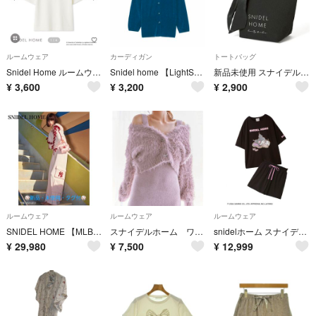
ルームウェア
カーディガン
トートバッグ
Snidel Home ルームウェア スナイデルホーム トップス
Snidel home 【LightSmooth】カーディガン
新品未使用 スナイデルホーム リボン付き フリルハンドル トートバッグ ファスナー付き 保冷バッグ 保冷トート 付録
¥
3,600
¥
3,200
¥
2,900
ルームウェア
ルームウェア
ルームウェア
SNIDEL HOME 【MLB】 カットフーディー・カットカーブパンツ
スナイデルホーム ワンピース&カーディガンセット
snidelホーム スナイデル クロミ カットセットアップ サンリオ コラボ 黒
¥
29,980
¥
7,500
¥
12,999