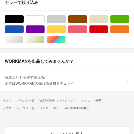
カラーで絞り込み
ブラック/黒色系
ホワイト/白色系
グレー/灰色系
ブラウン/茶色系
ベージュ系
グ
ブルー・ネイビー/青色系
パープル/紫色系
イエロー/黄色系
ピンク/桃色系
レッド/赤色系
オ
シルバー/銀色系
ゴールド/金色系
マルチカラー
WORKMANを出品してみませんか？
買取よりも高値で売れる!
まずはWORKMANの売れ筋価格をチェック
ラクマ
ブランド一覧
WORKMAN（ワークマン）
メンズ
帽子
ラクマ
カテゴリ一覧
メンズ
帽子
WORKMANの帽子
ページの上へ戻る