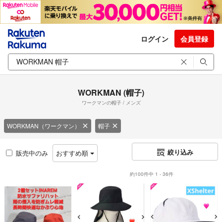
ログイン
会員登録
WORKMAN (帽子)
ワークマンの帽子 / メンズ
WORKMAN（ワークマン）
帽子
絞り込み
販売中のみ
おすすめ順
約100件中 1 - 36件