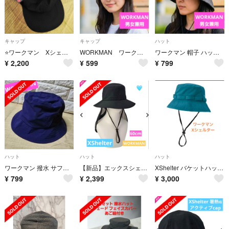
キャップ
キャップ
ハット
⭐️ワークマン Xシェルター ブラック キャップ
WORKMAN ワークマン ナイロン キャンプ ジェットキャップ スポーツ
ワークマン 帽子 ハット バケットハット 黒 ブラック 紐付き ユニセックス
¥
2,200
¥
599
¥
799
ハット
ハット
ハット
​ワークマン 撥水 サファリハット 60cm メッシュ カモフラ 内側迷彩 紺
【新品】エックスシェルター暑熱αハットシェード付き ブラック ワークマン
XShelter バケットハット 遮熱 UVカット アウトドア
¥
799
¥
2,399
¥
3,000