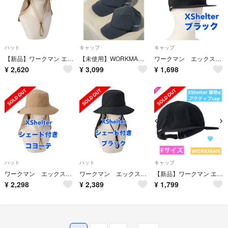
ハット
キャップ
キャップ
【新品】ワークマン エックスシェルター暑熱αハットシェード付き 新品 コヨーテ
【未使用】WORKMAN INAREM 防水キャップ 黒 2個 透湿15000
ワークマン エックスシェルター 暑熱キャップ ブラック フリーサイズ
¥
2,620
¥
3,099
¥
1,698
ハット
ハット
キャップ
ワークマン エックスシェルター ハット シェード付き コヨーテ 60cm 暑熱α
ワークマン エックスシェルター ハット シェード付き ブラック 60cm 暑熱α
【新品】ワークマン エックスシェルター 暑熱キャップ ブラック 帽子 黒 人気
¥
2,298
¥
2,389
¥
1,799