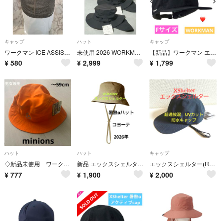
キャップ
ハット
キャップ
ワークマン ICE ASSIST クールキャップ 接触冷感 UVカット
未使用 2026 WORKMAN マルチファンクションハット 黒 撥水 UV シェード付 2個セット 即発送
【新品】ワークマン エックスシェルター 暑熱キャップ ブラック 帽子 黒 人気
¥
580
¥
2,999
¥
1,799
ハット
ハット
キャップ
◇新品未使用 ワークマン×minionsハット 男女兼用
新品 エックスシェルター 暑熱αハット コヨーテ 2026年 ワークマン
エックスシェルター(R)超透放湿防水キャップ UVカット ブラック ワークマン
¥
777
¥
1,900
¥
2,000