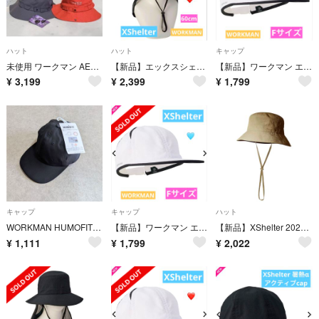
ハット
ハット
キャップ
未使用 ワークマン AEGIS INAREM 防水サファリハット 2個 エンジ チャコール 即発送
【新品】エックスシェルター暑熱αハットシェード付き ブラック ワークマン
【新品】ワークマン エックスシェルター 暑熱キャップ 白 帽子 ホワイト 人気
¥
3,199
¥
2,399
¥
1,799
キャップ
キャップ
ハット
WORKMAN HUMOFIT® 軽量 CAP
【新品】ワークマン エックスシェルター 暑熱キャップ 白 帽子 ホワイト 人気
【新品】XShelter 2026年版 暑熱αハット コヨーテ UV対策
¥
1,111
¥
1,799
¥
2,022