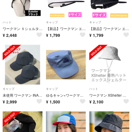
ハット
キャップ
キャップ
ワークマン Ｘシェルター 暑熱αハットシェード付き 黒 紫外線 最新モデル☆9
【新品】ワークマン エックスシェルター 暑熱キャップ 白 帽子 ホワイト 人気
【新品】ワークマン エックスシェルター 暑熱キャップ ブラック 帽子 黒 人気
¥
2,448
¥
1,799
¥
1,799
キャップ
キャップ
ハット
未使用 ワークマン INAREM 防水キャップ 黒 2個セット 透湿 即発送
ゆるキャン×ワークマン コラボ キャンバスローキャップ ワークキャップ
ワークマン XShelter 暑熱ハット エックスシェルター 白
¥
2,999
¥
1,500
¥
2,100