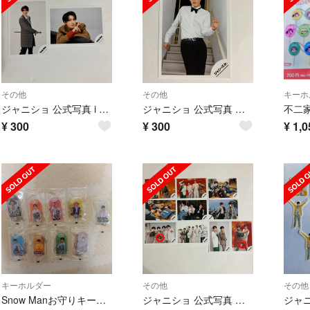
その他
その他
キーホ
ジャニショ 公式写真 i DO ME オフショ SnowMan 向井康二
ジャニショ 公式写真 オフショ Jr祭り 8.8 SnowMan 向井康二
¥
300
¥
300
¥
1,0
キーホルダー
その他
その他
Snow Manお守りキーホルダー
ジャニショ 公式写真 オレンジkiss オフショ SnowMan 向井康二