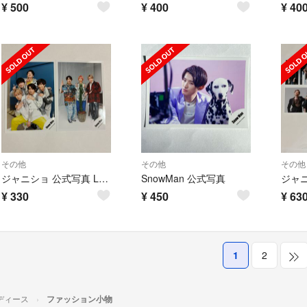
¥
500
¥
400
¥
40
その他
その他
その他
ジャニショ 公式写真 Labo スノラボ オフショ SnowMan 向井康二
SnowMan 公式写真
¥
330
¥
450
¥
63
1
2
ディース
ファッション小物