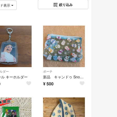
絞り込み
ッド表示
ルダー
ポーチ
ール キーホルダー
新品 キャンドゥ SnowMan ポーチ 雪だるま スノーマン
0
¥
500