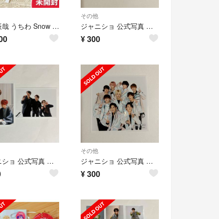
その他
深澤辰哉 うちわ Snow Man ドームツアー i DO ME
ジャニショ 公式写真 ましかくフォト カウコン SnowMan 向井康二
00
¥
300
その他
ジャニショ 公式写真 タペストリー W オフショ SnowMan 向井康二
ジャニショ 公式写真 ましかくフォト カウコン SnowMan
0
¥
300