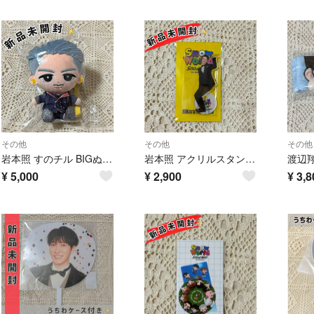
その他
その他
その他
岩本照 すのチル BIGぬいぐるみ big チルぬい Snow Man
岩本照 アクリルスタンド Snow World アクスタ Snow Man
¥
5,000
¥
2,900
¥
3,8