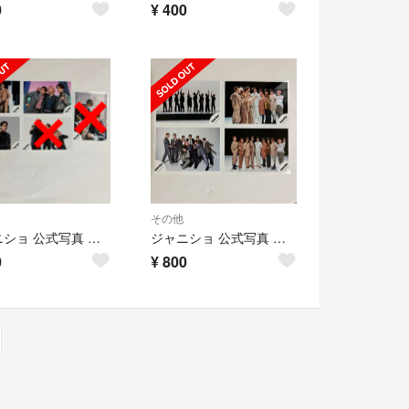
0
¥
400
その他
ジャニショ 公式写真 タペストリー W オフショ SnowMan 向井康二
ジャニショ 公式写真 タペストリー W オフショ SnowMan
0
¥
800