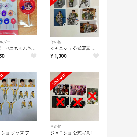
ルダー
その他
不二家 ペコちゃんキャンディキーホルダー赤
ジャニショ 公式写真 ポートレート オフショ SnowMan 向井康二
50
¥
1,300
その他
ジャニショ グッズ フレークシール ポートレート SnowMan 深澤辰哉
ジャニショ 公式写真 i DO ME オフショ SnowMan 向井康二