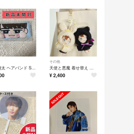
その他
渡辺翔太 ヘアバンド Snow Man RAYS すのチル
天使と悪魔 着せ替え ポンチョ キーホルダー ぬいぐるみ ぬい活 ドール ぬい服
00
¥
2,400