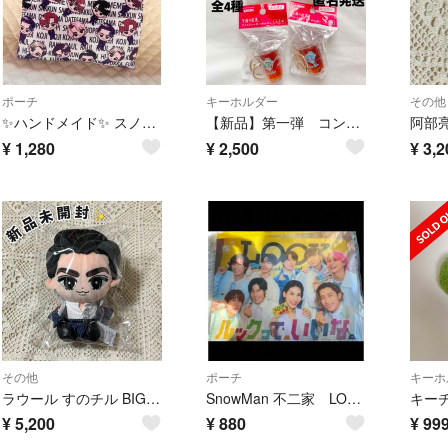
ポーチ
キーホルダー
その他
✨ハンドメイド✨ スノーマン風柄 フラットポーチ
【新品】第一弾 コンプ 午後の紅茶 キーホルダー アイスティー 目黒蓮
¥
1,280
¥
2,500
¥
3,2
その他
ポーチ
キーホ
ラウール すのチル BIGぬいぐるみ big チルぬい Snow Man
SnowMan 不二家 LOOK スライダーポーチ ファミリーマート ファミマ
¥
5,200
¥
880
¥
99