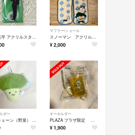
マフラー/ショール
阿部亮平 アクリルスタンド Snow World アクスタ Snow Man
スノーマン アクリルふわふわマフラー アクリル
00
¥
2,000
ルダー
キーホルダー
キーチェーン（野菜） ブロッコリー キーホルダー
PLAZA プラザ限定 午後の紅茶 アイスティー キーホルダー レモンティー
9
¥
1,900