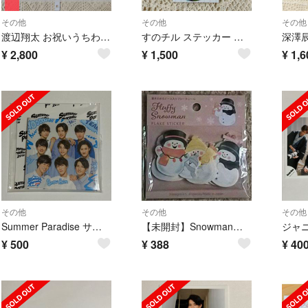
その他
その他
その他
渡辺翔太 お祝いうちわ Snow World グッズ Snow Man うちわ
すのチル ステッカー セット Snow World グッズ Snow Man
¥
2,800
¥
1,500
¥
1,6
その他
その他
その他
Summer Paradise サマパラ 2019 SnowMan マグネット
【未開封】Snowman『フレークステッカー』９デザイン × ５枚＝合計４５枚
¥
500
¥
388
¥
40