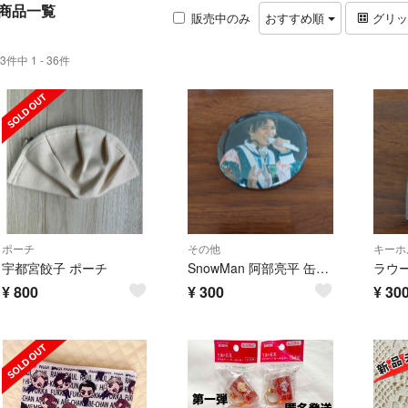
商品一覧
販売中のみ
おすすめ順
グリ
3件中 1 - 36件
ポーチ
その他
キーホ
宇都宮餃子 ポーチ
SnowMan 阿部亮平 缶バッジ
ラウ
¥
800
¥
300
¥
30