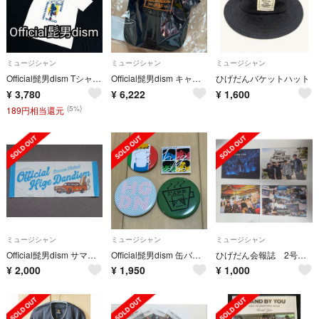
ミュージシャン
ミュージシャン
ミュージシャン
Official髭男dism Tシャツ 両面プリント 白 M
Official髭男dism キャップ one-man tour 2026 帽子
ひげだんバケットハット
¥
3,780
¥
6,222
¥
1,600
(5%)
189円相当還元
ミュージシャン
ミュージシャン
ミュージシャン
Official髭男dism サマーフェスティバル フェイスタオル ヒゲダン
Official髭男dism 缶バッチ
ひげだん会報誌 2号〜5号
¥
2,000
¥
1,950
¥
1,000