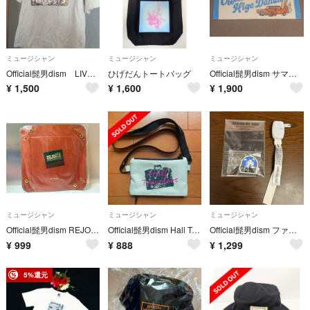
ミュージシャン
ミュージシャン
ミュージシャン
Official髭男dism LIVETシャツ
ひげだんトートバッグ
Official髭男dism サマーフェスティバル フェイスタオル ヒゲダン
¥
1,500
¥
1,600
¥
1,900
ミュージシャン
ミュージシャン
ミュージシャン
Official髭男dism REJOICE アクセサリートレイ
Official髭男dism Hall Travelersチケット&スマホポーチ
Official髭男dism ファンクラブ継続特典2026
¥
999
¥
888
¥
1,299
5%還元