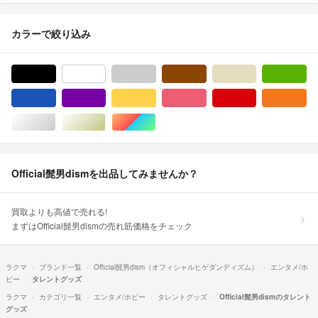
カラーで絞り込み
ブラック/黒色系
ホワイト/白色系
グレー/灰色系
ブラウン/茶色系
ベージュ系
グ
ブルー・ネイビー/青色系
パープル/紫色系
イエロー/黄色系
ピンク/桃色系
レッド/赤色系
オ
シルバー/銀色系
ゴールド/金色系
マルチカラー
Official髭男dismを出品してみませんか？
買取よりも高値で売れる!
まずはOfficial髭男dismの売れ筋価格をチェック
ラクマ
ブランド一覧
Official髭男dism（オフィシャルヒゲダンディズム）
エンタメ/ホ
ビー
タレントグッズ
ラクマ
カテゴリ一覧
エンタメ/ホビー
タレントグッズ
Official髭男dismのタレント
グッズ