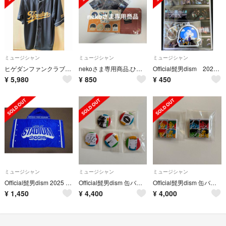
ミュージシャン
ミュージシャン
ミュージシャン
ヒゲダンファンクラブ限定ベースボールシャツ
nekoさま専用商品.ひげだんシール他
Official髭男dism 2026年ファンクラブ会員継続特典
¥
5,980
¥
850
¥
450
ミュージシャン
ミュージシャン
ミュージシャン
Official髭男dism 2025 フード付き ビッグタオル ヒゲダン
Official髭男dism 缶バッジ
Official髭男dism 缶バッジ ESCAPARADE
¥
1,450
¥
4,400
¥
4,000