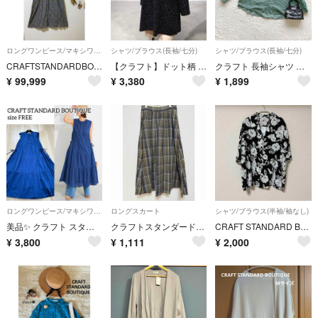
ロングワンピース/マキシワンピース
シャツ/ブラウス(長袖/七分)
シャツ/ブラウス(長袖/七分)
CRAFTSTANDARDBOUTOTIQUE クラフトスタンダードブティック 花柄 ロングワンピース
【クラフト】ドット柄 ブラウス ゆったり 七分袖 ゆったり 体型カバー F
クラフト 長袖シャツ バンドカラー コーデュロイ シンプル M カジュアル
¥
99,999
¥
3,380
¥
1,899
ロングワンピース/マキシワンピース
ロングスカート
シャツ/ブラウス(半袖/袖なし)
美品✨ クラフト スタンダード ブティック ドロストティアードワンピース インド
クラフトスタンダードブティック チェック柄ロングスカート
CRAFT STANDARD BOUTIQUE 花柄半袖シャツ 新品
¥
3,800
¥
1,111
¥
2,000