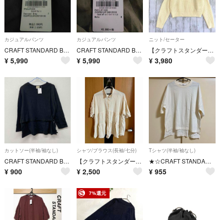
カジュアルパンツ
カジュアルパンツ
ニット/セーター
CRAFT STANDARD BOUTIQUE ウエストタックガウチョパンツ F チャコールグレー
CRAFT STANDARD BOUTIQUE ウエストギャザーイージーテーパートパンツ M モカ
【クラフトスタンダードブティック】ガーター編み長袖ニットセーター アイボリーM
¥
5,990
¥
5,990
¥
3,980
カットソー(半袖/袖なし)
シャツ/ブラウス(長袖/七分)
Tシャツ(半袖/袖なし)
CRAFT STANDARD BOUTIQUE レイヤード針抜きカットプルオーバー ブラック き56
【クラフトスタンダードブティック】ティアード チュニックシャツ アイボリー F
★☆CRAFT STANDARD BOUTIQUE☆ムジショートスリーブTEE
¥
900
¥
2,500
¥
955
7%還元