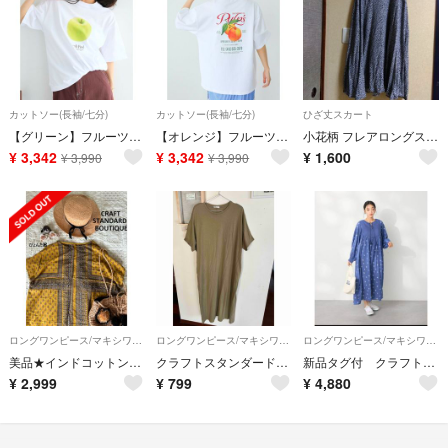
カットソー(長袖/七分)
カットソー(長袖/七分)
ひざ丈スカート
【グリーン】フルーツロゴイラストTシャツ
【オレンジ】フルーツロゴイラストTシャツ
小花柄 フレアロングスカート
¥
3,342
¥
3,342
¥
1,600
¥
3,990
¥
3,990
ロングワンピース/マキシワンピース
ロングワンピース/マキシワンピース
ロングワンピース/マキシワンピース
美品★インドコットン混パネル柄ウエストリボンワンピース＊マスタード
クラフトスタンダードブティック 半袖 ロングワンピース カーキ フリーサイズ
新品タグ付 クラフトスタンダードブティック ロングワンピース ネイビー
¥
2,999
¥
799
¥
4,880