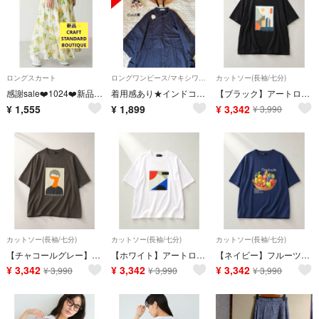
ロングスカート
ロングワンピース/マキシワンピース
カットソー(長袖/七分)
感謝sale❤️1024❤️新品✨CRAFT STANDARD❤️可愛いスカート
着用感あり★インドコットン6分袖丈ハシゴレースワンピース＊チャコールグレー
【ブラック】アートロゴイラストTシャツ
¥
1,555
¥
1,899
¥
3,342
¥
3,990
カットソー(長袖/七分)
カットソー(長袖/七分)
カットソー(長袖/七分)
【チャコールグレー】アートロゴイラストTシャツ
【ホワイト】アートロゴイラストTシャツ
【ネイビー】フルーツロゴイラストTシャツ
¥
3,342
¥
3,342
¥
3,342
¥
3,990
¥
3,990
¥
3,990