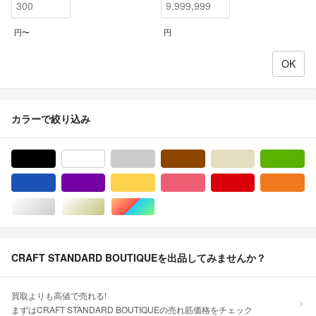
円〜
円
カラーで絞り込み
ブラック/黒色系
ホワイト/白色系
グレー/灰色系
ブラウン/茶色系
ベージュ系
グ
ブルー・ネイビー/青色系
パープル/紫色系
イエロー/黄色系
ピンク/桃色系
レッド/赤色系
オ
シルバー/銀色系
ゴールド/金色系
マルチカラー
CRAFT STANDARD BOUTIQUEを出品してみませんか？
買取よりも高値で売れる!
まずはCRAFT STANDARD BOUTIQUEの売れ筋価格をチェック