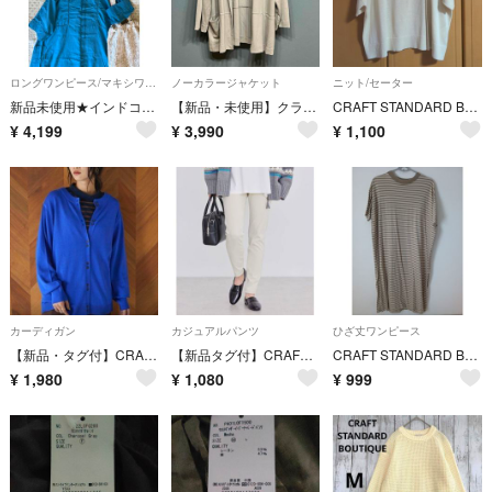
ロングワンピース/マキシワンピース
ノーカラージャケット
ニット/セーター
新品未使用★インドコットン6分袖丈ハシゴレースワンピース＊ブルー
【新品・未使用】クラフトスタンダードブティック ポンチノーカラージャケット 羽織 タグ
CRAFT STANDARD BOUTIQUE 半袖ニット ホワイト M
¥
4,199
¥
3,990
¥
1,100
カーディガン
カジュアルパンツ
ひざ丈ワンピース
【新品・タグ付】CRAFT STANDARD BOUTIQUE クラフトスタンダードブティック 二つボタンカーディガン【F】
【新品タグ付】CRAFT STANDARD BOUTIQUE クラフトスタンダードブティック イージーパンツ ストレッチパンツ M
CRAFT STANDARD BOUTIQUE ボーダー 半袖 ワンピース
¥
1,980
¥
1,080
¥
999