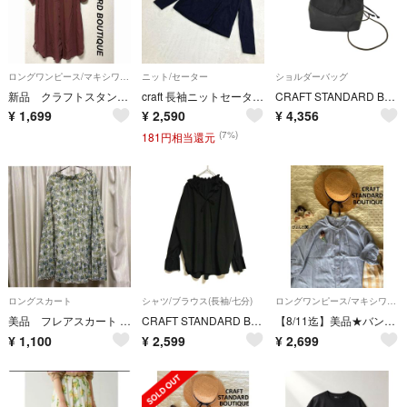
ロングワンピース/マキシワンピース
ニット/セーター
ショルダーバッグ
新品 クラフトスタンダードブティック ヴィンテージボイル袖シャーリングワンピース
craft 長袖ニットセーター ネイビー Ｍ 冬 シンプル 無地
CRAFT STANDARD BOUTIQUE(クラフトスタンダードブティック)
¥
1,699
¥
2,590
¥
4,356
(7%)
181円相当還元
ロングスカート
シャツ/ブラウス(長袖/七分)
ロングワンピース/マキシワンピース
美品 フレアスカート グリーン植物柄 ロング
CRAFT STANDARD BOUTIQUE 黒 長袖 ブラウス フリー
【8/11迄】美品★バンドカラー5分袖ワンピース＊サックスブルー
¥
1,100
¥
2,599
¥
2,699