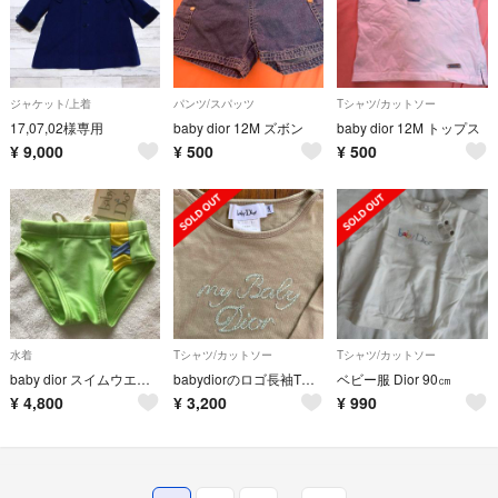
ジャケット/上着
パンツ/スパッツ
Tシャツ/カットソー
17,07,02様専用
baby dior 12M ズボン
baby dior 12M トップス
¥
9,000
¥
500
¥
500
水着
Tシャツ/カットソー
Tシャツ/カットソー
baby dior スイムウエアー boys 90cm タグ付未使用
babydiorのロゴ長袖Tシャツカーキ色
ベビー服 Dior 90㎝
¥
4,800
¥
3,200
¥
990