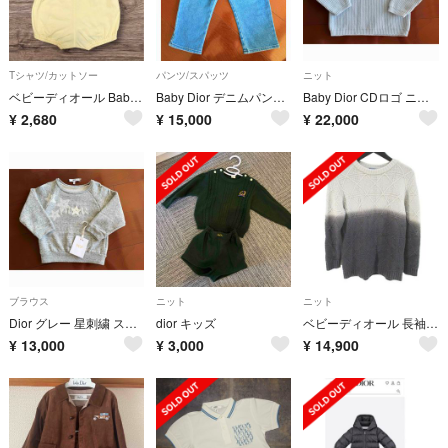
Tシャツ/カットソー
パンツ/スパッツ
ニット
ベビーディオール Baby Dior 90 夏物 ロンパース 日本製 レトロ
Baby Dior デニムパンツ 24M
Baby Dior CDロゴ ニットセーター
¥
2,680
¥
15,000
¥
22,000
ブラウス
ニット
ニット
Dior グレー 星刺繍 スウェットトレーナー 90cm
dior キッズ
ベビーディオール 長袖 ニット セーター カシミヤ混 10 グレー グラデ 毛
¥
13,000
¥
3,000
¥
14,900