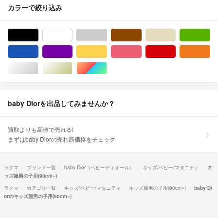
カラーで絞り込み
ブラック/黒色系
ホワイト/白色系
グレー/灰色系
ブラウン/茶色系
ベージュ系
グ
ブルー・ネイビー/青色系
パープル/紫色系
イエロー/黄色系
ピンク/桃色系
レッド/赤色系
オ
シルバー/銀色系
ゴールド/金色系
マルチカラー
baby Diorを出品してみませんか？
買取よりも高値で売れる!
まずはbaby Diorの売れ筋価格をチェック
ラクマ
ブランド一覧
baby Dior（ベビーディオール）
キッズ/ベビー/マタニティ
キ
ッズ服男の子用(90cm~)
ラクマ
カテゴリ一覧
キッズ/ベビー/マタニティ
キッズ服男の子用(90cm~)
baby Di
orのキッズ服男の子用(90cm~)