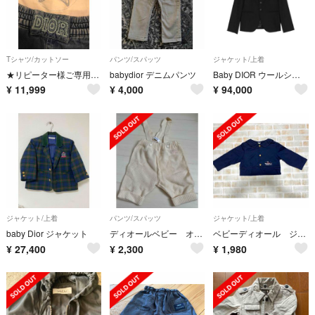
Tシャツ/カットソー
パンツ/スパッツ
ジャケット/上着
★リピーター様ご専用価格★
babydior デニムパンツ
Baby DIOR ウールシングルジャケット 13yrs
¥
11,999
¥
4,000
¥
94,000
ジャケット/上着
パンツ/スパッツ
ジャケット/上着
baby Dior ジャケット
ディオールベビー オーバーオール
ベビーディオール ジャケット
¥
27,400
¥
2,300
¥
1,980