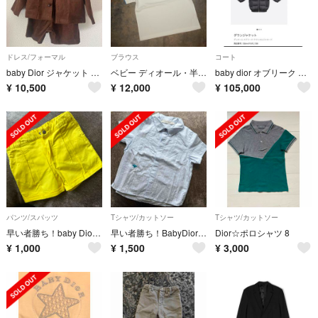
ドレス/フォーマル
ブラウス
コート
baby Dior ジャケット パンツ
ベビー ディオール・半袖ポロシャツ◇ディオール オブリーク 36Mサイズ 美品
baby dior オブリーク パファージャケット ダウン 24m
¥
10,500
¥
12,000
¥
105,000
パンツ/スパッツ
Tシャツ/カットソー
Tシャツ/カットソー
早い者勝ち！baby Dior ハーフパンツ24
早い者勝ち！BabyDior 半袖シャツ18
Dior☆ポロシャツ 8
¥
1,000
¥
1,500
¥
3,000