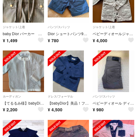
ジャケット/上着
パンツ/スパッツ
ジャケット/上着
baby Dior パーカー ジャケット
Dior ショートパンツ90cm 男の子
ベビーディオールジャケットサイズ3歳ミリタリージャケットダウンジャケット
¥
1,499
¥
780
¥
4,000
カーディガン
ドレス/フォーマル
パンツ/スパッツ
【てるるみ様】babyDior リブ カーディガン 80-90cm
【babyDior】美品！フォーマルトップス 95㎝
ベビーディオール ディオールキッズ 3a パンツ
¥
2,200
¥
4,500
¥
980