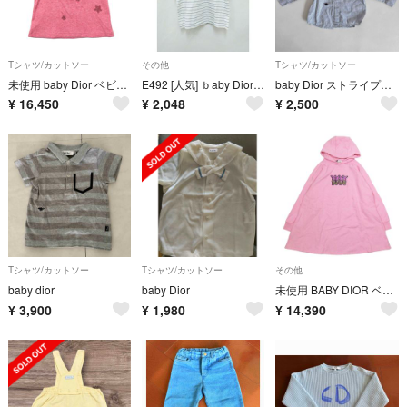
Tシャツ/カットソー
その他
Tシャツ/カットソー
未使用 baby Dior ベビーディオール クリスチャンディオール 女の子 赤ちゃん キッズ 半袖 リブTシャツ 星柄 グリッター ロゴ 3 ピンク キッズ 古着 中古 USED
E492 [人気] ｂaby Dior ベビーディオール Ｔシャツ 24M ホワイト×ブルー ボーダー 半袖 キッズ女の子 男の子 | ★
baby Dior ストライプシャツ 12M
¥
16,450
¥
2,048
¥
2,500
Tシャツ/カットソー
Tシャツ/カットソー
その他
baby dior
baby Dior
未使用 BABY DIOR ベビーディオール プルオーバー パーカー スウェット ワンピース 長袖 ウサギ ワッペン カットソー12 ピンク キッズ 古着 中古 USED
¥
3,900
¥
1,980
¥
14,390