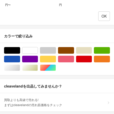
円〜
円
カラーで絞り込み
ブラック/黒色系
ホワイト/白色系
グレー/灰色系
ブラウン/茶色系
ベージュ系
グ
ブルー・ネイビー/青色系
パープル/紫色系
イエロー/黄色系
ピンク/桃色系
レッド/赤色系
オ
シルバー/銀色系
ゴールド/金色系
マルチカラー
cleavelandを出品してみませんか？
買取よりも高値で売れる!
まずはcleavelandの売れ筋価格をチェック