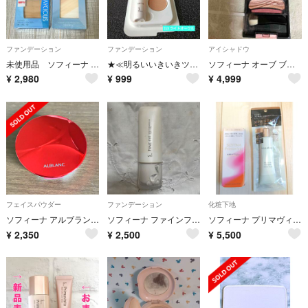
ファンデーション
ファンデーション
アイシャドウ
未使用品 ソフィーナ レイシャス ３点セット ファンデーション パウダー
★≪明るいいきいきツヤ肌へ≫ グレイス ソフィーナ ファンデーション ＆ 化粧下地
ソフィーナ オーブ ブラシひと塗りシャドウN 15 レッド系(4.5g)
¥
2,980
¥
999
¥
4,999
フェイスパウダー
ファンデーション
化粧下地
ソフィーナ アルブラン 潤白美肌ルースパウダー ルーセント
ソフィーナ ファインフィット ミルキィ 113
ソフィーナ プリマヴィスタ 角層保水プライマー& マキアージュ ドラマティック フォルミング グロウベース
¥
2,350
¥
2,500
¥
5,500