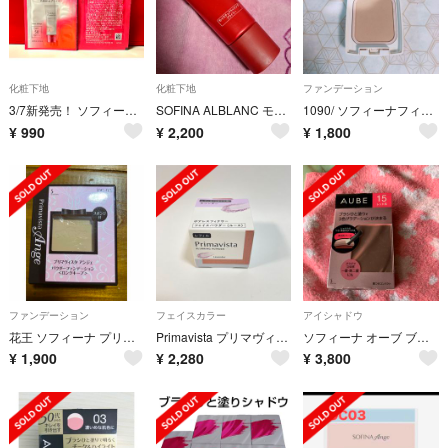
化粧下地
化粧下地
ファンデーション
3/7新発売！ ソフィーナ プリマヴィスタ 角層保水プライマー シアーベージュ
SOFINA ALBLANC モイスチュアライジングプライマー 25g
1090/ ソフィーナフィットファンデーション115オークル
¥
990
¥
2,200
¥
1,800
ファンデーション
フェイスカラー
アイシャドウ
花王 ソフィーナ プリマヴィスタ アンジェ パウダーファンデーション ロングキー
Primavista プリマヴィスタ ポアレスフィクサー フェイスパウダー
ソフィーナ オーブ ブラシひと塗りシャドウN 15 レッド系(4.5g)
¥
1,900
¥
2,280
¥
3,800