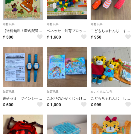
知育玩具
知育玩具
知育玩具
【送料無料！匿名配送】こどもちゃれんじbaby★ベビーリトミック★歌詞カード入れ
ベネッセ 知育ブロック こどもちゃれんじ
こどもちゃれんじ すしかたちパズル 寿司 知育玩具 ベネッセ
¥
300
¥
1,600
¥
950
知育玩具
知育玩具
ぬいぐるみ/人形
進研ゼミ ツインシーバー
こおりのかがくじっけんセット チャレンジ
こどもちゃれんじ しまじろう はなちゃんセット
¥
600
¥
1,000
¥
999