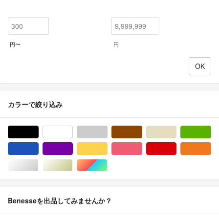
円〜
円
カラーで絞り込み
ブラック/黒色系
ホワイト/白色系
グレー/灰色系
ブラウン/茶色系
ベージュ系
グ
ブルー・ネイビー/青色系
パープル/紫色系
イエロー/黄色系
ピンク/桃色系
レッド/赤色系
オ
シルバー/銀色系
ゴールド/金色系
マルチカラー
Benesseを出品してみませんか？