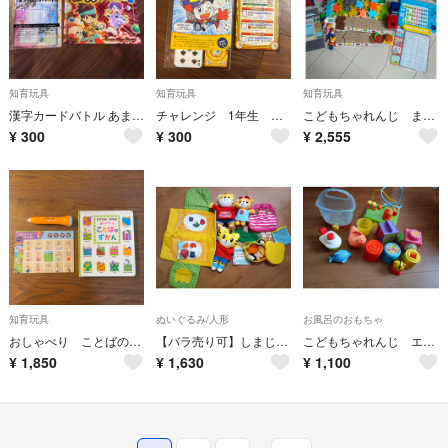
知育玩具
知育玩具
知育玩具
漢字カードバトル あまりわりカードバトル セット チャレンジ 3年生 進研ゼミ ベネッセ Benesse
チャレンジ 1年生 さんすうミニトランプ 進研ゼミ 小1 ベネッセ Benesse 教材 知育
こどもちゃれんじ まとめ売り
¥
300
¥
300
¥
2,555
知育玩具
ぬいぐるみ/人形
お風呂のおもちゃ
おしゃべり ことばのずかん たまひよ
【バラ売り可】しまじろう はなちゃん おままごとセット
こどもちゃれんじ エデュトイセット
¥
1,850
¥
1,630
¥
1,100