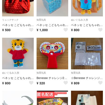
リュックサック
知育玩具
ぬいぐるみ/人形
ベネッセ こどもちゃれんじ スター柄ミニリュック 赤×ネイビー
ベネッセ こどもちゃれんじ まわせ！ころがせ！立体迷路 努力賞ポイント
ベネッセ こどもちゃれんじ はなちゃん ぬいぐるみ 抱っこ紐セット
¥
500
¥
1,000
¥
800
ぬいぐるみ/人形
知育玩具
知育玩具
ベネッセ こどもちゃれんじ しまじろう パペット
Benesse チャレンジ2年生九九ルーレット
☆Benesse チャレンジ 5年生 わくわく結晶実験キット 35C412-01
¥
800
¥
320
¥
809