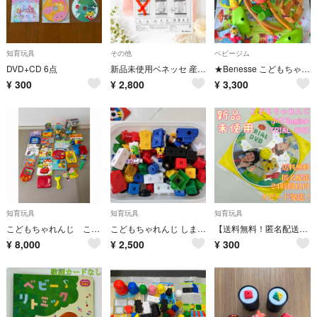
知育玩具
その他
ベビージム
DVD+CD 6点
新品未使用ベネッセ 産後骨盤ウエストニッパー、リフォームガードル 2点セット70
★Benesse こどもちゃれんじ ベビージム 知育玩具
¥
300
¥
2,800
¥
3,300
知育玩具
知育玩具
知育玩具
こどもちゃれんじ こどもちゃれんじEnglish 玩具まとめ売り
こどもちゃれんじ しまじろう 知育ブロック シート付き
【送料無料！匿名配送！】こどもチャレンジぷちEnglish★TRIAL DVD②
¥
8,000
¥
2,500
¥
300