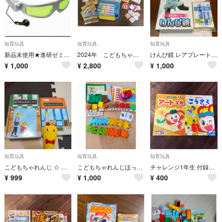
知育玩具
知育玩具
知育玩具
新品未使用★進研ゼミ スパイグラス 集音器
2024年 こどもちゃれんじ ひらがなパソコンセット カルタセット
けんび鏡 レアプレート付き チャレンジタッチ 2026年版 自由研究にも役立つ！
¥
1,000
¥
2,800
¥
1,000
知育玩具
知育玩具
知育玩具
こどもちゃれんじ ☆ はてなんだくん セット
こどもちゃれんじほっぷ はこぶん
チャレンジ1年生 付録 コラショ アート工作ブック こうさくキット 2冊セット 進研ゼミ ベネッセ Benesse
¥
999
¥
1,000
¥
400