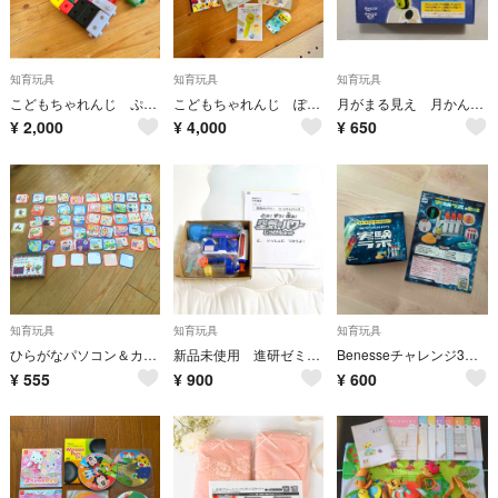
知育玩具
知育玩具
知育玩具
こどもちゃれんじ ぷち ぽけっと ブロック
こどもちゃれんじ ぽけっと 2.3歳用 おしゃべりしまじろうシリーズ
月がまる見え 月かんさつ望遠鏡
¥
2,000
¥
4,000
¥
650
知育玩具
知育玩具
知育玩具
ひらがなパソコン＆カルタ しまじろう
新品未使用 進研ゼミ 小学講座 とぶ！すう！走る！ 空気のパワーじっけんセット
Benesseチャレンジ3年生実験ラボ
¥
555
¥
900
¥
600