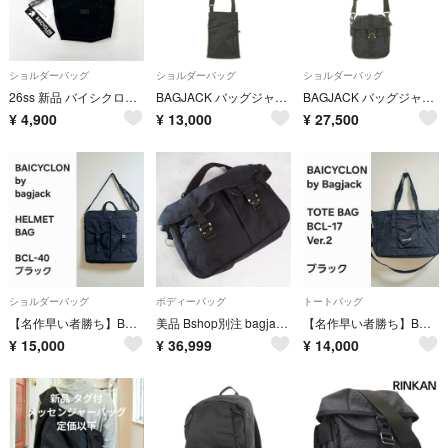
ショルダーバッグ
ショルダーバッグ
ショルダーバッグ
26ss 新品 バイシクロン バイ バッグジャック ミニ ショルダー バッグ
BAGJACK バッグジャック ショルダーバッグ 黒 【古着】【中古】【送料無料】
BAGJACK バッグジャック ショルダーバッグ 黒 【古着】【中古】【送料無料】
¥
4,900
¥
13,000
¥
27,500
ショルダーバッグ
ボディーバッグ
トートバッグ
【名作早い者勝ち】BAICYCLON by bagjack ヘルメットバッグ
美品 Bshop別注 bagjack Hunting Bag コブラバックル
【名作早い者勝ち】BAICYCLON by bagjack バッグ
¥
15,000
¥
36,999
¥
14,000