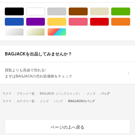
ブラック/黒色系
ホワイト/白色系
グレー/灰色系
ブラウン/茶色系
ベージュ系
グ
ブルー・ネイビー/青色系
パープル/紫色系
イエロー/黄色系
ピンク/桃色系
レッド/赤色系
オ
シルバー/銀色系
ゴールド/金色系
マルチカラー
BAGJACKを出品してみませんか？
買取よりも高値で売れる!
まずはBAGJACKの売れ筋価格をチェック
ラクマ
ブランド一覧
BAGJACK（バッグジャック）
メンズ
バッグ
ラクマ
カテゴリ一覧
メンズ
バッグ
BAGJACKのバッグ
ページの上へ戻る