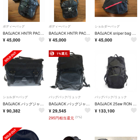
ボディーバッグ
ボディーバッグ
ショルダーバッグ
BAGJACK HNTR PACK ＋ POUCH セット URBS別注
BAGJACK HNTR PACK + POUCH セット lieu別注
BAGJACK sniper bag danjil別注 バッグジャック
¥
45,000
¥
45,000
¥
45,000
1%還元
ショルダーバッグ
バッグパック/リュック
バッグパック/リュック
BAGJACK バッグジャック NXL MESSENGER TECH LINE テックライン コブラバックル メッセンジャーバッグ ブラック BAG0000001016 C01
BAGJACK バッグジャック NXL RUCKSACK LIMONTA NYLON リモンタ バックル付き ナイロンリュックサック バックパック ブラック
BAGJACK 25aw RON HERMAN別注 BACKPACK BLACK
¥
90,382
¥
29,545
¥
133,100
(1%)
295円相当還元