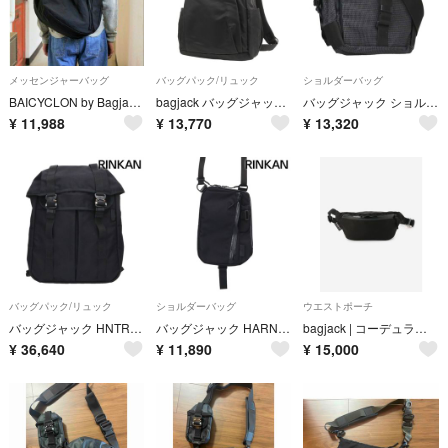
メッセンジャーバッグ
バッグパック/リュック
ショルダーバッグ
BAICYCLON by Bagjack SHOULDER BAG 新品 黒
bagjack バッグジャック バッグ ブラック 黒 24AW ナイロンツイル バックパック (BACKPACK) / BAICYCLON ブランド カバン【メンズ】【中古】
バッグジャック ショルダーバッグ メンズ
¥
11,988
¥
13,770
¥
13,320
バッグパック/リュック
ショルダーバッグ
ウエストポーチ
バッグジャック HNTR RS Blow Up コブラバックルナイロンバックパック メンズ
バッグジャック HARNESS R ナイロンショルダーバッグ メンズ
bagjack | コーデュラナイロン コブラバックルヒップバッグ
¥
36,640
¥
11,890
¥
15,000