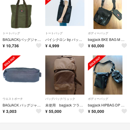
トートバッグ
トートバッグ
ボディーバッグ
BAGJACK(バッグジャック) トートバッグ メンズ バッグ トート
バイシクロン by バッグジャック ワンショルダーバッグ
bagjack BKE BAG M オマケ付き！
¥
10,736
¥
4,999
¥
60,000
ウエストポーチ
バッグパック/リュック
ボディーバッグ
BAGJACK バッグジャック メッシュ ボディバッグ ウエストバッグ ショルダーバッグ ブラック
未使用 bagjack フラップバックパック
bagjack HIPBAG DP オマケ付き ストーンアイランド好きに！
¥
3,003
¥
55,000
¥
50,000