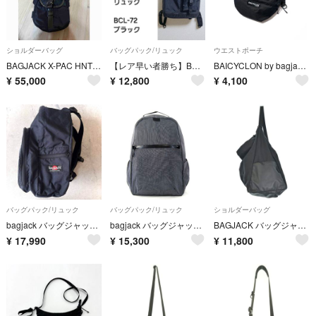
ショルダーバッグ
バッグパック/リュック
ウエストポーチ
BAGJACK X-PAC HNTR PACK eliminator別注
【レア早い者勝ち】BAICYCLON by bagjack バックパック
BAICYCLON by bagjack WAIST BAG ウエストポーチ
¥
55,000
¥
12,800
¥
4,100
バッグパック/リュック
バッグパック/リュック
ショルダーバッグ
bagjack バッグジャック ドイツ製 デイパック リュック 黒マルチポケット
bagjack バッグジャック デイパック SLW DAYPACK バックパック バーズアイ リュック ドイツ製 ブラック 黒 47000335
BAGJACK バッグジャック ショルダーバッグ 黒 【古着】【中古】【送料無料】
¥
17,990
¥
15,300
¥
11,800