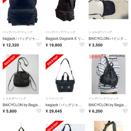
バッグパック/リュック
バッグパック/リュック
ショルダーバッグ
bagjack / バッグジャック | Daypack / ロゴ バックパック リュック | ブラック | メンズ
Bagjack Daypack S リュックサック
BAICYCLON/バイシクロン ミニショルダーバッグ
¥
12,320
¥
19,800
¥
3,500
ショルダーバッグ
トートバッグ
バッグパック/リュック
BAICYCLON by Bagjack ナノユニバース 別注
bagjack / バッグジャック | GOLF コブラ ナイロン トートバッグ | ブラック | メンズ
BAICYCLON by Bagjack」 2WAYバッグ FREE ブラック
¥
5,800
¥
29,645
¥
6,200