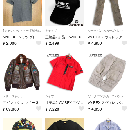
Tシャツ/カットソー(半袖/袖なし)
キャップ
ワークパンツ/カーゴパンツ
AVIREX Tシャツ グレー リブ S y2k 短丈
正規品⭐新品・AVIREX・アヴィレックスロゴ刺繍ベースボールキャップ・帽子 ①
AVIREX アヴィレックス 通年★ ヴィンテージ加工 USED加工 ジップ プリント ミリタリー カーゴ パンツ Sz.M メンズ
¥
2,000
¥
2,499
¥
4,850
レザージャケット
シャツ
ワークパンツ/カーゴパンツ
アビレックス レザー G-1 フライトジャケット ブラウン XLサイズ TOPGUN
【美品】AVIREX アヴィレックス 春夏★ 半袖 ナイトホーク スタンド ジップ シャツ Sz.M メンズ 赤
AVIREX アヴィレックス 春夏★ 【BASIC CARGO PANT】 ベーシック クロップド カーゴ パンツ 大きいサイズ Sz.XL メンズ 灰
¥
69,800
¥
7,220
¥
4,850