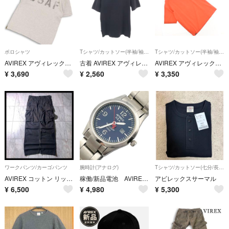
ポロシャツ
Tシャツ/カットソー(半袖/袖なし)
Tシャツ/カットソー(半袖/袖なし)
AVIREX アヴィレックス 春夏★ 半袖 鹿の子 英字 かすれプリント ポロシャツ Sz.M メンズ グレー
古着 AVIREX アヴィレックス 半袖 Tシャツ XL ブラック 無地 メンズ
AVIREX アヴィレックス バック刺繍 Tシャツ sizeL/オレンジ ■◆ メンズ
¥
3,690
¥
2,560
¥
3,350
ワークパンツ/カーゴパンツ
腕時計(アナログ)
Tシャツ/カットソー(七分/長袖)
AVIREX コットン リップストップ ファティーグ カーゴパンツ 黒 迷彩 L
稼働/新品電池 AVIREX アヴィレックス 腕時計 クォーツ AX-013B ミリタリー アナログ ネイビー文字盤 【p13】
アビレックスサーマル
¥
6,500
¥
4,980
¥
5,300