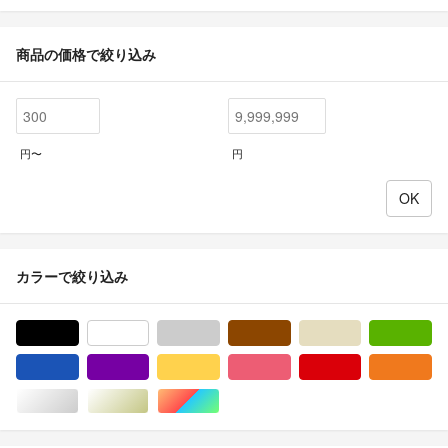
商品の価格で絞り込み
円〜
円
カラーで絞り込み
ブラック/黒色系
ホワイト/白色系
グレー/灰色系
ブラウン/茶色系
ベージュ系
グ
ブルー・ネイビー/青色系
パープル/紫色系
イエロー/黄色系
ピンク/桃色系
レッド/赤色系
オ
シルバー/銀色系
ゴールド/金色系
マルチカラー