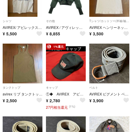
シャツ
その他
Tシャツ/カットソー(半袖/袖なし)
AVIREX/ アビレックス 豪華刺繍 ホワイト 半袖リネンシャツ【Mサイズ】
AVIREX / アヴィレックス | N-2B フライトジャケット | F | カーキ | メンズ
AVIREX ヘンリーネックTシャツ ホワイト M 短丈
¥
5,500
¥
8,855
¥
3,500
1%還元
タンクトップ
キャップ
ベルト
avirex リブ タンクトップ カーキ S
①◆ AVIREX アビレックス ◆ キャップ 帽子 ◆ アメリカ 星条旗 ◆ ブラック 黒色 ◆
AVIREX ピグメント ベルト グレー キャンバス Dリング アヴィレックス
¥
2,500
¥
2,780
¥
3,900
(1%)
27円相当還元