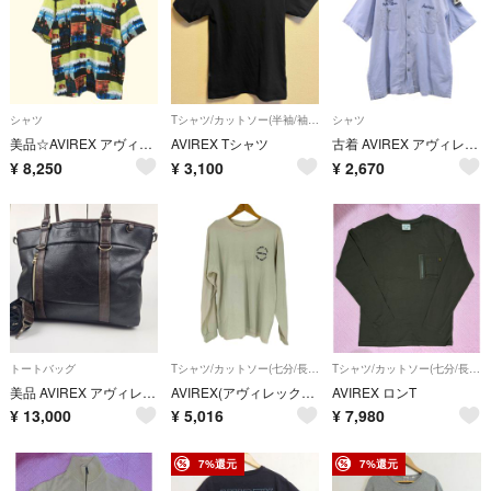
シャツ
Tシャツ/カットソー(半袖/袖なし)
シャツ
美品☆AVIREX アヴィレックス 摩天楼 シティー 夜景 総柄 オープンカラー 半袖 シャツ メンズ XL ロゴ 開襟 アロハ Y2K ビッグサイズ
AVIREX Tシャツ
古着 AVIREX アヴィレックス リネンブレンド ペンサコーラ 半袖 ワークシャツ 2XL ブルーグレー メンズ
¥
8,250
¥
3,100
¥
2,670
トートバッグ
Tシャツ/カットソー(七分/長袖)
Tシャツ/カットソー(七分/長袖)
美品 AVIREX アヴィレックス トートバッグ 2WAY A4 PC 黒 ブラック ショルダーバッグ メンズ 肩掛け
AVIREX(アヴィレックス) メンズ トップス Tシャツ・カットソー
AVIREX ロンT
¥
13,000
¥
5,016
¥
7,980
7%還元
7%還元