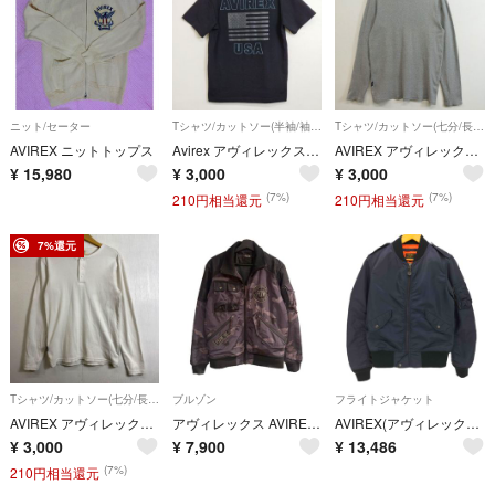
ニット/セーター
Tシャツ/カットソー(半袖/袖なし)
Tシャツ/カットソー(七分/長袖)
AVIREX ニットトップス
Avirex アヴィレックス S/S CREW NECK T STAR SPANGLED BANNER クルーネック Tシャツ 半袖 星条旗 ミリタリー ブラック M E362
AVIREX アヴィレックス 長袖 Ｔシャツ ロンT 無地 デイリー クルーネック トップス インナー メンズ リブ素材 コットン グレー サイズXL ワーク アメカジ 古着 E717
¥
15,980
¥
3,000
¥
3,000
(7%)
(7%)
210円相当還元
210円相当還元
7%還元
Tシャツ/カットソー(七分/長袖)
ブルゾン
フライトジャケット
AVIREX アヴィレックス デイリー 無地 ヘンリーネック リブ 長袖 ロンT ミリタリー ホワイト M F316
アヴィレックス AVIREX P.D.W. ミリタリージャケット 迷彩 カモ柄
AVIREX(アヴィレックス) メンズ アウター ジャケット
¥
3,000
¥
7,900
¥
13,486
(7%)
210円相当還元