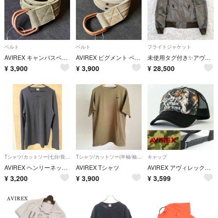
ベルト
ベルト
フライトジャケット
AVIREX キャンバスベルト オリーブ Dリング アヴィレックス ピグメント
AVIREX ピグメント ベルト カーキ キャンバス Dリング アヴィレックス
未使用タグ付き✨アヴィレックス MA-1 フライトジャケット XLサイズ カーキ
¥
3,900
¥
3,900
¥
28,500
Tシャツ/カットソー(七分/長袖)
Tシャツ/カットソー(半袖/袖なし)
キャップ
AVIREX ヘンリーネック 長袖カットソー ブラック XL
AVIREX Tシャツ
AVIREX アヴィレックス メッシュキャップ 帽子 キャップ カモフラ 迷彩 リアルツリー 正規品 81580500-36
¥
3,200
¥
3,900
¥
3,599