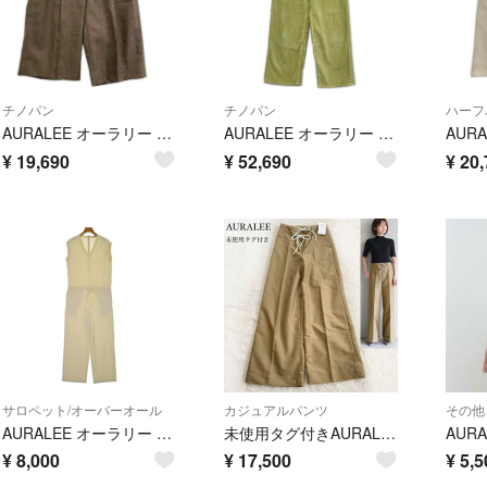
チノパン
チノパン
ハーフ
AURALEE オーラリー A22SP05WT ブラウン TROPICAl WOOL ショーツ 0
AURALEE オーラリー A25AP04FC 25AW DUSTY LIME/ダスティーライム PIGMENT DYED FINX CORDUROY WIDE 5P PANTS コーデュロイパンツ 0
¥
19,690
¥
52,690
¥
20,
サロペット/オーバーオール
カジュアルパンツ
その他
AURALEE オーラリー オールインワン/サロペット M 白 【古着】【中古】【送料無料】
未使用タグ付きAURALEEレースアップ ワイドパンツ
¥
8,000
¥
17,500
¥
5,5