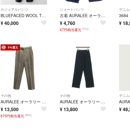
カジュアルパンツ
ショートパンツ
デニム
BLUEFACED WOOL TWO-TUCK SLACKS STRIPE
古着 AURALEE オーラリー 日本製 デニムショートパンツ 1 インディゴ レディース
¥
40,000
¥
4,760
¥
18,
(1%)
47円相当還元
5%還元
その他
その他
デニム
AURALEE オーラリー 20AW BLUEFACED WOOL SLACKS ウールスラックスパンツ A20AP05BH ブラウン 1
AURALEE オーラリー パンツ（その他） S 黒 【古着】【中古】【送料無料】
¥
13,500
¥
13,800
¥
48,
(5%)
675円相当還元