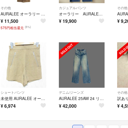
その他
カジュアルパンツ
その他
AURALEE オーラリー 20SS FINX HARD TWIST JUMPSUIT ノースリーブ ジャンプスーツ A20ST04FB ブラウン 0
オーラリー AURALEE ハイゲージニットパンツ 新品タグ付き
¥
11,500
¥
19,900
¥
9,2
(5%)
575円相当還元
ショートパンツ
デニム/ジーンズ
その他
未使用 AURALEE オーラリー LINEN SILK SUMMER TWEED SHORTS ショートパンツ A9SP07LS 0 ブラウンシャンブレー レディース 古着 中古 USED
AURALEE 25AW 24 リラックスフィットデニム
¥
6,974
¥
42,000
¥
4,5