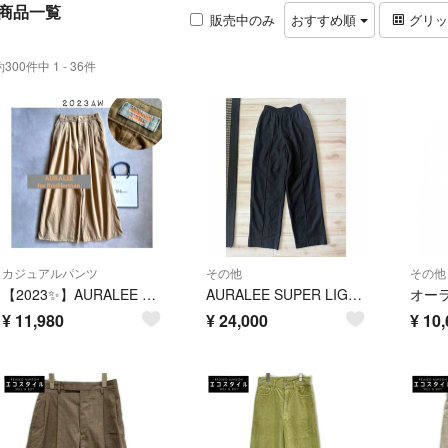
商品一覧
販売中のみ
おすすめ順
グリ
約300件中 1 - 36件
カジュアルパンツ
その他
その他
【2023✨】AURALEE × RonHerman 別注 ワイドチノパンツ
AURALEE SUPER LIGHT WOOL EASY SLACKS
¥
11,980
¥
24,000
¥
10,