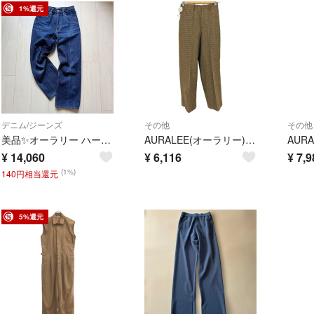
1%還元
デニム/ジーンズ
その他
その他
美品✨オーラリー ハードツイスト デニム 5ポケット パンツ 26 インディゴ
AURALEE(オーラリー) レディース パンツ その他パンツ
¥
14,060
¥
6,116
¥
7,9
(1%)
140円相当還元
5%還元