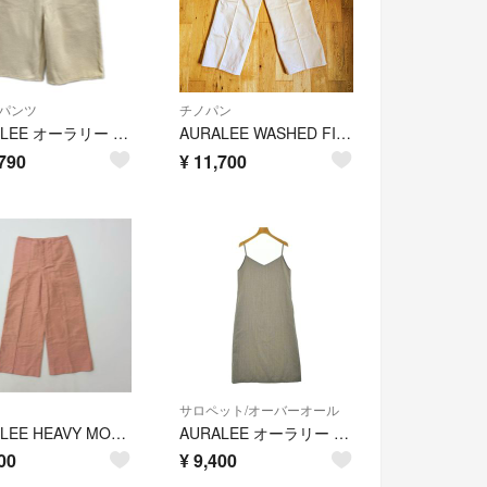
パンツ
チノパン
AURALEE オーラリー A26SP04SD アイボリー SILK NEP WIDE SHORTS パンツ 1
AURALEE WASHED FINX CHINO サイズ1
790
¥
11,700
サロペット/オーバーオール
AURALEE HEAVY MOLESKIN WIDE SLACKS ヘビー モールスキン ワイド スラックス パンツ サイズ 1
AURALEE オーラリー オールインワン/サロペット M グレー 【古着】【中古】【送料無料】
00
¥
9,400