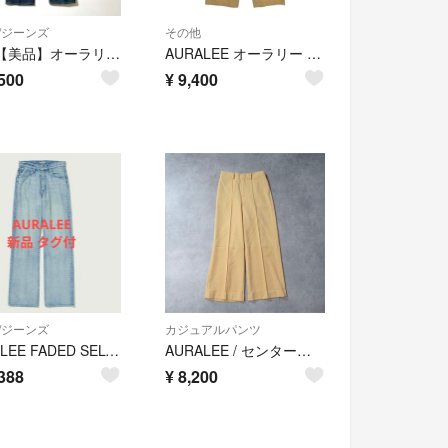
/ジーンズ
その他
3684【美品】オーラリー ハードツイストデニム インディゴ 26
AURALEE オーラリー パンツ（その他） S ベージュ 【古着】【中古】【送料無料】
500
¥
9,400
/ジーンズ
カジュアルパンツ
AURALEE FADED SELVEDGE LIGHT DENIM PANTS
AURALEE / センタープレス ギャバ ストレート スラックス パンツ 1
388
¥
8,200