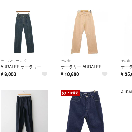
デニム/ジーンズ
その他
その他
AURALEE オーラリー デニムパンツ S 紺 【古着】【中古】【送料無料】
オーラリー AURALEE A22AP04BD パンツ
¥
8,000
¥
10,600
¥
25,
1%還元