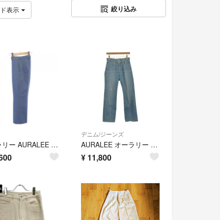
絞り込み
ッド表示
デニム/ジーンズ
オーラリー AURALEE A20AP05WL パンツ
AURALEE オーラリー デニムパンツ M 青 【古着】【中古】【送料無料】
600
¥
11,800