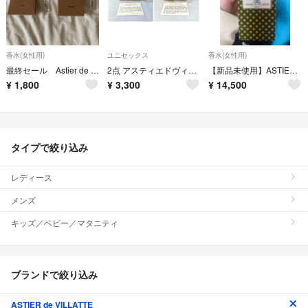
香水(女性用)
ユニセックス
香水(女性用)
最終セール Astier de villatte香水セット
2点 アスティエドヴィラット スプラッシュ オーデコロン フレグランス 香水
【新品未使用】ASTIER de VILLATTE GRAND CHALET
¥
1,800
¥
3,300
¥
14,500
タイプで絞り込み
レディース
メンズ
キッズ／ベビー／マタニティ
ブランドで絞り込み
ASTIER de VILLATTE