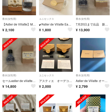
香水(女性用)
ユニセックス
香水(女性用)
【Astier de Villatte】Mantes-la-Jolie 香水
✔️Astier de Villatte Eau Fugace sample
7月20日まで出品 新品未開封astier de villatte香水30ml
¥
2,100
¥
1,800
¥
13,900
香水(女性用)
ユニセックス
香水(女性用)
セールastier de villatte新発売 香水30ml
アスティエ オーデコロン 2点セット
Astier de Villatte オーデコロン 2ml ×2種類
¥
14,800
¥
2,000
¥
2,799