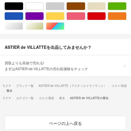
ブラック/黒色系
ホワイト/白色系
グレー/灰色系
ブラウン/茶色系
ベージュ系
グ
ブルー・ネイビー/青色系
パープル/紫色系
イエロー/黄色系
ピンク/桃色系
レッド/赤色系
オ
シルバー/銀色系
ゴールド/金色系
マルチカラー
ASTIER de VILLATTEを出品してみませんか？
買取よりも高値で売れる!
まずはASTIER de VILLATTEの売れ筋価格をチェック
ラクマ
ブランド一覧
ASTIER de VILLATTE（アスティエドヴィラット）
コスメ/美容
香水
ラクマ
カテゴリ一覧
コスメ/美容
香水
ASTIER de VILLATTEの香水
ページの上へ戻る