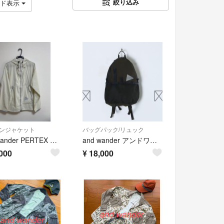
絞り込み
ッド表示
ンジャケット
バッグパック/リュック
and wander PERTEX wind jacket
and wander アンドワンダー 20L daypack リュック カーキ
000
¥
18,000