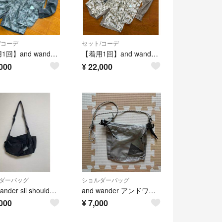
/コーデ
セット/コーデ
【着用1回】and wanderセットアップ
【着用1回】and wanderセットアップ
000
¥
22,000
ダーバッグ
ショルダーバッグ
and wander sil shoulder bag
and wander アンドワンダー サコッシュ キューベンファイバー
000
¥
7,000