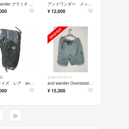
and wander グラミチ クライミングパンツ L 黒 コラボ リフレクター
アンドワンダー メッシュパンツ
000
¥
12,600
品
ショートパンツ
希少サイズ レア and wander トップフリースパンツ グレー
and wander Oversized Cargo Short Pants
000
¥
15,300
…