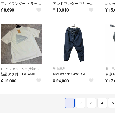
アンドワンダー トラックパンツ 574-2232315 レディース SIZE WS (S) and wander
アンドワンダー フリースシャツ ライト プルオーバー ハーフジップ LIGHT FLEECE PULLOVER AW93-JT012 レディース SIZE 00 (XS) and wander
¥
8,690
¥
10,010
¥
15,
Tシャツ/カットソー(半袖/袖なし)
登山用品
登山用
新品タグ付 GRAMICCI and wander Tシャツ サイズXXL 白
and wander AW01-FF070 アウトドアパンツ サイズ0
¥
12,000
¥
24,000
¥
17,
1
2
3
4
5