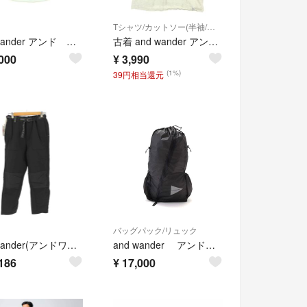
Tシャツ/カットソー(半袖/袖なし)
and wander アンド ワンダー カジュアルシャツ XL 白 【古着】【中古】【送料無料】
古着 and wander アンドワンダー ロゴプリント 半袖 Tシャツ 4 グレー メンズ
000
¥
3,990
(1%)
39円相当還元
バッグパック/リュック
and wander(アンドワンダー) メンズ パンツ その他パンツ
and wander アンドワンダーsil daypack バックパック
186
¥
17,000