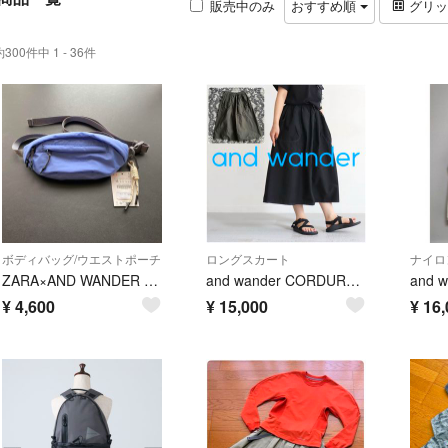
販売中のみ
おすすめ順
グリ
約300件中 1 - 36件
ボディバッグ/ウエストポーチ
ロングスカート
ナイロ
ZARA×AND WANDER ベルトバッグ ブルー
and wander CORDURA cotton rip skirt カーキ
¥
4,600
¥
15,000
¥
16,