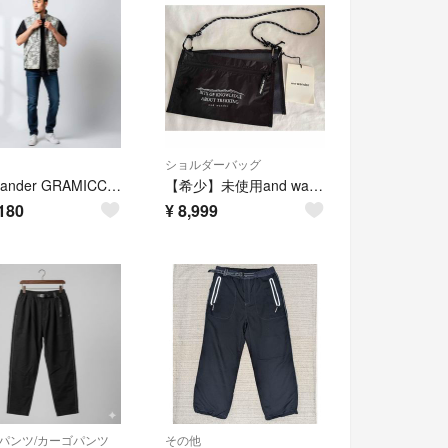
ショルダーバッグ
and wander GRAMICCI brushed nylon vest
【希少】未使用and wander サコッシュ ショルダーバッグ 日本製
180
¥
8,999
パンツ/カーゴパンツ
その他