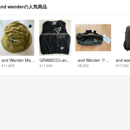
and wanderの人気商品
and Wander Maison Kitsune ナイロン ハット green
GRAMICCI×and wander JQテープフリースベスト
and Wander アンドワンダー ウエストバッグ
¥11,800
¥11,000
¥8,200
¥17,000