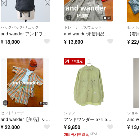
バッグパック/リュック
トレーナー/スウェット
セット
and wander アンドワンダー 20L daypack リュック グレー
and wander未使用品 トップス
¥
18,000
¥
13,600
¥
22,
3%還元
セット/コーデ
シャツ
ショル
and wander【美品】シャツ＆パンツセット
アンドワンダー 574-5183078 CORDURAナイロン長袖シャツ メンズ L
¥
22,000
¥
9,850
¥
13,
(3%)
295円相当還元