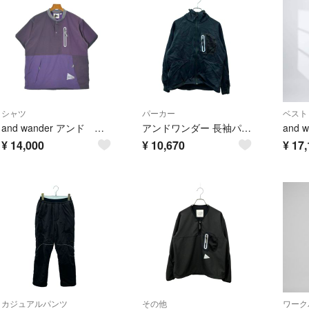
シャツ
パーカー
ベスト
and wander アンド ワンダー カジュアルシャツ M 紫 【古着】【中古】【送料無料】
アンドワンダー 長袖パーカー Light Fleece Jacket 574-0241037 レディース SIZE 00 (XS) and wander
¥
14,000
¥
10,670
¥
17,
カジュアルパンツ
その他
ワーク