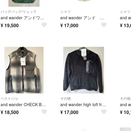
バッグパック/リュック
シャツ
シャツ
and wander アンドワンダー sil daypack カーキ 18L
and wander アンド ワンダー カジュアルシャツ L 白 【古着】【中古】【送料無料】
¥
19,500
¥
17,000
¥
13,
ベスト/ジレ
その他
その他
and wander CHECK BOA VEST
and wander high loft freece pullover
¥
18,500
¥
17,000
¥
10,