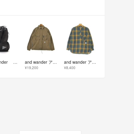
and wander アンドワンダーsil daypack
and wander アンド ワンダー カジュアルシャツ M 茶 【古着】【中古】【送料無料】
and wander アンド ワンダー ブラウス XS 黄 【古着】【中古】【送料無料】
¥19,200
¥8,400