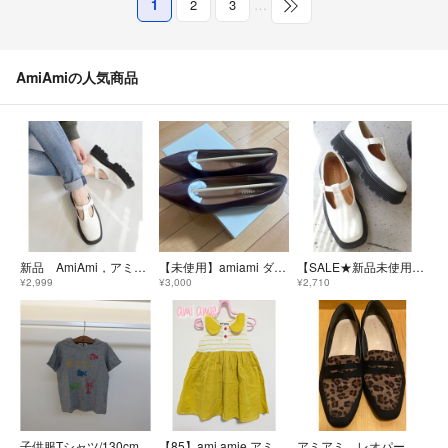
1
2
3
…
AmiAmiの人気商品
新品 AmiAmi，アミアミ ローファー Tストラップローファー
【未使用】amiami ダークチェリー ポインテッドトゥフラットシューズ
【SALE★新品未使用】AmiAmi Tストラップローファー ホワイトLサイズ
¥2,999
¥3,000
¥2,710
子供服Tシャツ/130cm
【85】ami amie アミアミ ワンピース
アミアミ レオパード ローファー 疲れないスクエア2センチヒール LL