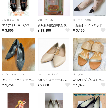
バレエシューズ
アニメ/ゲーム
ローファー/革靴
アミアミAmiAmiのスクエアトｩメリージェーンパンプス
あみあみ限定特典付属 ソフィー・ノイエンミュラー お着替えmode ソフィーのアトリエ 〜不思議な本の錬金術士〜 1/7 完成品 フィギュア キューズQ
【新品】ポインテッドトゥ ローヒール
¥
3,800
¥
19,199
¥
3,160
ハイヒール/パンプス
ハイヒール/パンプス
サンダル
アミアミ＊ポインテッドトゥヒールパンプス
AmiAmi ローヒールパンプス 23.5cm
AmiAmi ダブルストラップ ウエッジ サンダル シルバー スネーク ベージュ
¥
1,750
¥
2,800
¥
1,399