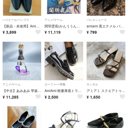
ハイヒール/パンプス
アニメ/ゲーム
バレエシューズ
【新品・未使用】AmiAmi メリージェーンパンプス 22.5cm
関羽雲長(かんううんちょう) 一騎当千 Great Guardians(グレートガーディアンズ) 1/7 完成品 フィギュア あみあみ
amiami 黒エナメル バレエシューズ サイズ37
¥
3,899
¥
11,119
¥
799
アニメ/ゲーム
ローファー/革靴
サンダル
【中古】あみあみ 早坂愛 1/7 「かぐや様は告らせたい?～天才たちの恋愛頭脳戦～」本体のみ/ﾖｺﾞﾚ有り [92][240092323714]
AmiAmi 軽量厚底トラックソールローファー 23-23.5 M エナメル
アミアミ スクエアトゥ サンダル
¥
11,285
¥
2,500
¥
1,650