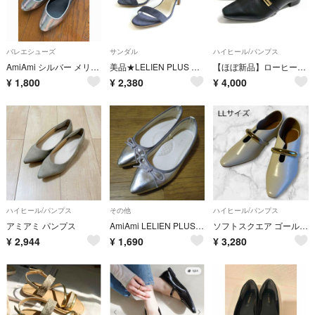
バレエシューズ
サンダル
ハイヒール/パンプス
AmiAmi シルバー メリージェーン
美品★LELIEN PLUS クロスストラップサンダル Lサイズ スエード 青
【ほぼ新品】ローヒール ゴールドモチーフ パンプス
¥
1,800
¥
2,380
¥
4,000
ハイヒール/パンプス
その他
ハイヒール/パンプス
アミアミ パンプス
AmiAmi LELIEN PLUS シルバーバレーシューズレインシューズ
ソフトスクエア ゴールドモチーフ付き パンプス ローヒール バブーシュLLサイズ スクエアトゥ アイボリー フラットシューズ
¥
2,944
¥
1,690
¥
3,280