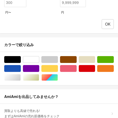
円〜
円
カラーで絞り込み
ブラック/黒色系
ホワイト/白色系
グレー/灰色系
ブラウン/茶色系
ベージュ系
グ
ブルー・ネイビー/青色系
パープル/紫色系
イエロー/黄色系
ピンク/桃色系
レッド/赤色系
オ
シルバー/銀色系
ゴールド/金色系
マルチカラー
AmiAmiを出品してみませんか？
買取よりも高値で売れる!
まずはAmiAmiの売れ筋価格をチェック