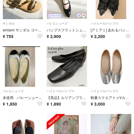
サンダル
バレエシューズ
ハイヒール/パンプス
amiami サンダル ゴールド パイソン柄
パンプスフラットシューズメリージェーン 24センチ 黒amiamiアミアミ
[アミアミ] 走れるパンプスNEWシリーズ
¥
755
¥
2,900
¥
2,200
バレエシューズ
ハイヒール/パンプス
ハイヒール/パンプス
未使用 バレーシューズ バイカラー23
【美品】ルリアンプラス プレーン パンプス 23.5cm 黒 冠婚葬祭 通勤
軽量スクエアトゥVカットフラットパンプス シルバー
¥
1,850
¥
1,890
¥
3,000