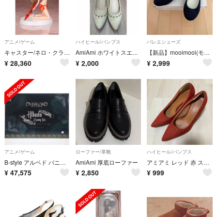
アニメ/ゲーム
ハイヒール/パンプス
バレエシューズ
キャスター/ネロ・クラウディウス【Summer Queens】 Fate/Grand Order(フェイト/グランドオーダー) 1/8 完成品 フィギュア あみあみ&でじたみん&東京フィギュア限定 アワートレジャー
AmiAmi ホワイトスエードパンプス 走れるパンプス
【新品】mooimooi(モーイモーイ)スウェード調バレエシューズ 23
¥
28,360
¥
2,000
¥
2,999
アニメ/ゲーム
ローファー/革靴
ハイヒール/パンプス
B-style アルベド バニーVer. オーバーロードIV 1/4 完成品 フィギュア GOODSMILE ONLINE SHOP&Amazon.co.jp&あみあみ限定 FREEing(フリーイング)
AmiAmi 厚底ローファー
アミアミ レッド 赤 スエード パンプス サイズL
¥
47,575
¥
2,850
¥
999