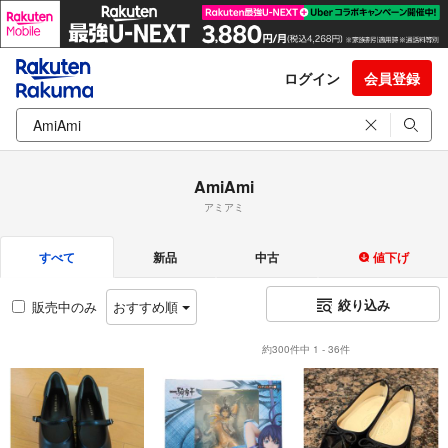
ログイン
会員登録
AmiAmi
アミアミ
すべて
新品
中古
値下げ
絞り込み
販売中のみ
おすすめ順
約300件中 1 - 36件