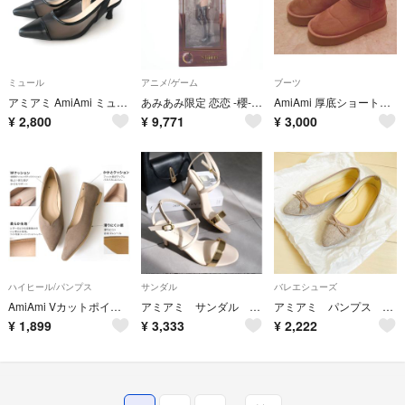
ミュール
アニメ/ゲーム
ブーツ
アミアミ AmiAmi ミュール
あみあみ限定 恋恋 -櫻- シオリ 競泳メイド 1/6 完成品 フィギュア 恋恋(コイコイ)
AmiAmi 厚底ショートムートンブーツ
¥
2,800
¥
9,771
¥
3,000
ハイヒール/パンプス
サンダル
バレエシューズ
AmiAmi Vカットポインテッドトゥパンプス
アミアミ サンダル アンクルストラップ LL
アミアミ パンプス フラットシューズ バレエシューズ ポインテッドトゥ リボン
¥
1,899
¥
3,333
¥
2,222