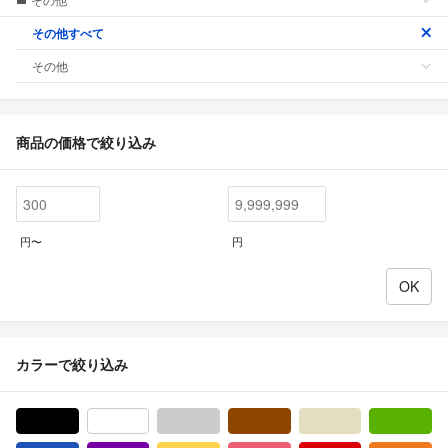
その他すべて
その他
商品の価格で絞り込み
円〜
円
カラーで絞り込み
ブラック/黒色系
ホワイト/白色系
グレー/灰色系
ブラウン/茶色系
ベージュ系
グ