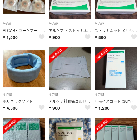
その他
その他
その他
Al CARE ユーケアー TDc28
アルケア ・ストッキネット ４号１０cm １m切売りです♪
ストッキネット メリヤス編みチューブ包帯４号１０cm １メートル切売り
¥
1,500
¥
900
¥
800
その他
その他
その他
ポリネックソフト
アルケア社腰痛コルセット
リモイスコート (30ml)
¥
4,500
¥
900
¥
1,200