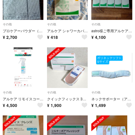
その他
その他
その他
プロケアーパウダー（皮膚保護剤）3箱
アルケア シャワーカバー キャスト用防水カバー ショート(1枚入)
astro様ご専用アルケア プロケアーパウダー パウダー状皮膚保護剤 5セット
¥
2,700
¥
418
¥
4,100
その他
その他
その他
アルケア リモイスコート ノンアルコール性保護膜形成剤(30ml)
クイックフィックス 3号 45枚
ネックサポーター（アルケア ポリネックソフト）
¥
4,500
¥
1,900
¥
1,499