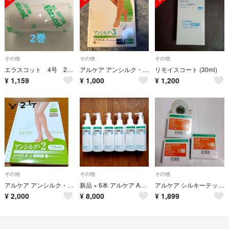
その他
その他
その他
エラスコット 4号 2巻 アルケア 綿100% 弾力包帯 箱無し
アルケア アンシルク・3 ハイソックス 弾性ストッキング ブラック M(1足入)
リモイスコート (30ml)
¥
1,159
¥
1,000
¥
1,200
その他
その他
その他
アルケア アンシルク・2 ブライト パンティーストッキング 弾性ストッキング …
新品 × 6本 アルケア ALCARE リモイスme保湿ローション 200ml
アルケア シルキーテックス 5号 ホワイト 新品2個.使用中1個
¥
2,000
¥
8,000
¥
1,899