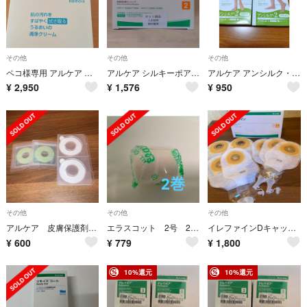
その他
その他
その他
ペコ様専用 アルケア リモイスクレンズ 皮膚保湿・清浄クリーム プッシュボトル
アルケア シルキーポアドレッシング 創傷用粘着ドレッシング 2号(50枚入)
アルケア アンシルク・2 ブライト ハイソックス のみ
¥
2,950
¥
1,576
¥
950
その他
その他
その他
アルケア 皮膚保護剤 ソフトウエハー セット
エラスコット 2号 2巻 アルケア 綿100% 弾力包帯 箱無し
イレファインDキャップ 7枚セット
¥
600
¥
779
¥
1,800
10%還元
10%還元