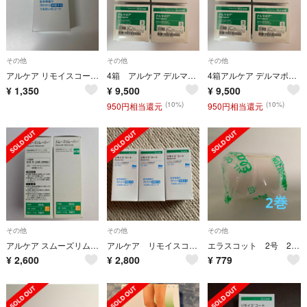
その他
その他
その他
アルケア リモイスコート ノンアルコール性保護膜形成剤(30ml)
4箱 アルケア デルマポア 透湿・防水粘着性伸縮包帯 3号(2巻入)【送料込み】
4箱アルケア デルマポア 透湿・防水粘着性伸縮包帯 3号(2巻入)【送料込み】
¥
1,350
¥
9,500
¥
9,500
(10%)
(10%)
950円相当還元
950円相当還元
その他
その他
その他
アルケア スムーズリムーバー 非アルコール性粘着剥離剤 2本【送料込み】
アルケア リモイスコート保護膜形成剤 3本
エラスコット 2号 2巻 アルケア 綿100% 弾力包帯 箱無し
¥
2,600
¥
2,800
¥
779