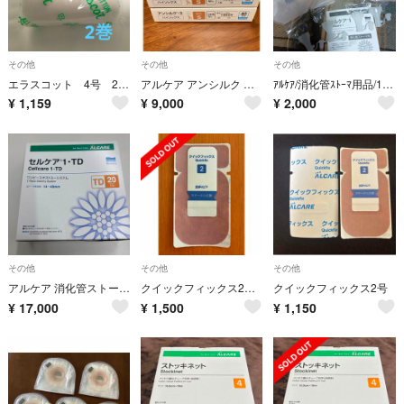
その他
その他
その他
エラスコット 4号 2巻 アルケア 綿100% 弾力包帯 箱無し①
アルケア アンシルク ハイソックス S
ｱﾙｹｱ/消化管ｽﾄｰﾏ用品/1ﾜﾝﾋﾟｰｽｵｽﾄﾐｰｼｽﾃﾑ/DcCAP45ﾌﾘｰ/18937
¥
1,159
¥
9,000
¥
2,000
その他
その他
その他
アルケア 消化管ストーマ セルケア1 ワンピースオストミーシステム TD 20mm径(10枚入)
クイックフィックス2号 ◆ 76枚
クイックフィックス2号
¥
17,000
¥
1,500
¥
1,150