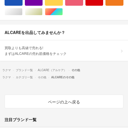
ブルー・ネイビー/青色系
パープル/紫色系
イエロー/黄色系
ピンク/桃色系
レッド/赤色系
オ
シルバー/銀色系
ゴールド/金色系
マルチカラー
ALCAREを出品してみませんか？
買取よりも高値で売れる!
まずはALCAREの売れ筋価格をチェック
ラクマ
ブランド一覧
ALCARE（アルケア）
その他
ラクマ
カテゴリ一覧
その他
ALCAREのその他
ページの上へ戻る
注目ブランド一覧