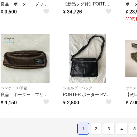
良品 ポーター ダック 小銭入れ コインケース カードケース 黒
【新品タグ付】PORTER FORCE ショルダーバッグ ネイビー ポーチ付
¥
3,500
¥
34,726
¥
23,
239
ペンケース/筆箱
ショルダーバッグ
ウエス
良品 ポーター フリースタイル ペンケース ブラウン 小物入れ
PORTER ポーター PVCショルダーバッグ 黒 吉田カバン
¥
4,150
¥
2,800
¥
7,0
1
2
3
4
5