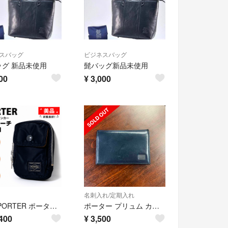
スバッグ
ビジネスバッグ
ッグ 新品未使用
髭バッグ新品未使用
00
¥
3,000
名刺入れ/定期入れ
美品 PORTER ポーター タンカー ミニポーチ マルチケース ブラック
ポーター プリュム カードケース 179-03877
400
¥
3,500