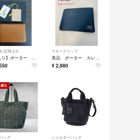
れ/定期入れ
マネークリップ
【箱入り】ポーター パスケース 定期入れ カードケース 吉田カバン 日本製
美品 ポーター カレント マネークリップ ネイビー 財布 本革
550
¥
2,980
%還元
バッグ
ショルダーバッグ