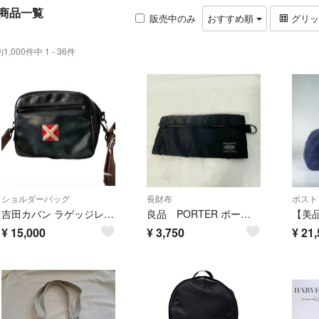
商品一覧
販売中のみ
おすすめ順
グリ
約1,000件中 1 - 36件
ショルダーバッグ
長財布
ボスト
吉田カバン ラゲッジレーベル ライナー ショルダーバッグ ポーチ 赤バッテン
良品 PORTER ポーター タンカー 長財布 黒 ロングウォレット
¥
15,000
¥
3,750
¥
21,