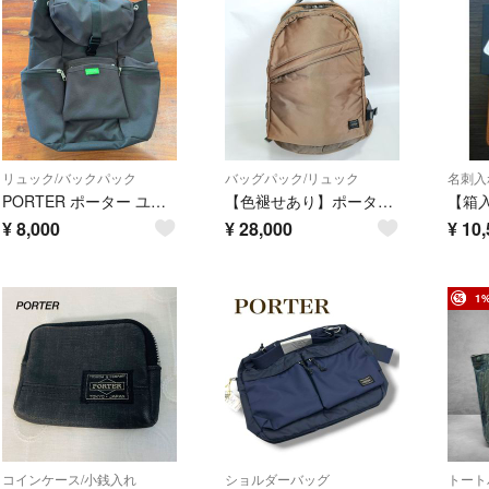
リュック/バックパック
バッグパック/リュック
名刺入
PORTER ポーター ユニオン UNION リュック バックパック 吉田カバン
【色褪せあり】ポーター タンカー バックパック／デイパック
¥
8,000
¥
28,000
¥
10,
1
コインケース/小銭入れ
ショルダーバッグ
トート