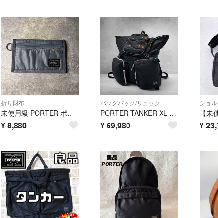
折り財布
バッグパック/リュック
ショル
未使用級 PORTER ポーター カプセルロングウォレット グレー パスポート
PORTER TANKER XL バックパック 廃盤 3ポケット 3371
¥
8,880
¥
69,980
¥
23,