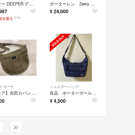
ポーター DEEPER デニム トートバッグ A4 大容量 廃盤 吉田カバン
ポーターレン 2wey ショルダーバック 833-26176
987
¥
24,000
(1%)
円相当還元
トポーチ
ショルダーバッグ
【激レア】吉田カバン ポーター ショルダーバッグ ウエストポーチ
良品 ポーターガール ムース ショルダーバッグ ネイビー PORTER
00
¥
4,500
…