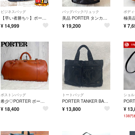
ビジネスバッグ
バッグパック/リュック
ボディ
【早い者勝ち✨】ポーター 吉田カバン タンカー ブリーフケース ブラック/黒
美品 PORTER タンカー リュック 黒 小ぶり 12L ブラック 日本製
¥
14,999
¥
19,200
¥
7,6
1
ボストンバッグ
トートバッグ
ショル
希少♡PORTER ポーター ドクターズ ボストンバッグ 吉田カバン
PORTER TANKER BAG ポータータンカートートバッグ 美品
¥
18,400
¥
13,800
¥
13,
138