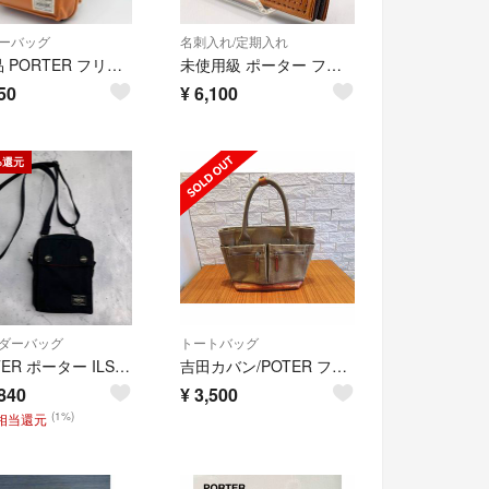
ーバッグ
名刺入れ/定期入れ
極美品 PORTER フリースタイル ボディバッグ 斜め掛け キャメル
未使用級 ポーター フリースタイル カードケース レザー キャメルブラウン
50
¥
6,100
%還元
ダーバッグ
トートバッグ
PORTER ポーター ILS ミニショルダーバッグ ブラック レッド 3335
吉田カバン/POTER フィールドミニトート
840
¥
3,500
(1%)
円相当還元