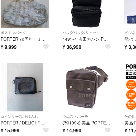
ボストンバッグ
バッグパック/リュック
ビジネ
PORTER 70周年 ミニボストンバッグ キャンバス 吉田カバン ポーター
4491−1 吉田カバン PORTER TANKER デイパック ブラック
髭バ
¥
9,999
¥
36,990
¥
3,3
コインケース/小銭入れ
ウエストポーチ
その他
PORTER / DELIGHT WALLETポーター財布 コイン パスケース
@0199-2 美品 PORTER フリースタイル ウエストバッグ ブラウン
¥
15,999
¥
14,990
¥
11,