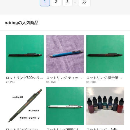
1
2
3
…
rotringの人気商品
ロットリング800シリーズ シャープペンシル 0.5mm ブラック
ロットリング ティッキー Tikky special 0.5mm シャーペン 青
ロットリング 複合筆記具 ロットリング600 3in1 ブラック
¥6,280
¥6,150
¥4,580
ロットリング rotring 600 シャープペンシル カモフラージュグリーン 0.5mm
ロットリング600シリーズ 製図用シャープペンシル 0.5mm パールホワイト
ロットリング ArtistColor 7色