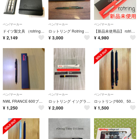
ペン/マーカー
ペン/マーカー
ペン/マーカー
ドイツ製文具 （rotring、BRUNNEN）のセット
ロットリング Rotring 600 メカニカルペンシル カモフラージュグリーン
【新品未使用品】 rotring 600 3in1シリーズ マルチペン シルバー
¥
2,149
¥
3,000
¥
4,980
ペン/マーカー
ペン/マーカー
ペン/マーカー
NWL FRANCE 600ブラックシャープペン0.5 1904443 単位:…
ロットリング イソグラフIPL 0.35mm 1903-400
ロットリング600、500まとめ売り シャーペン
¥
1,250
¥
2,000
¥
1,500