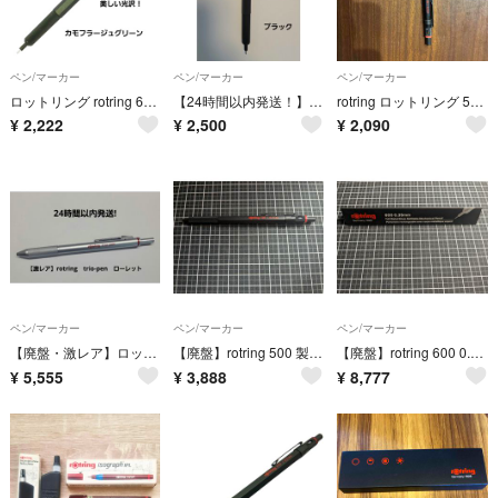
ペン/マーカー
ペン/マーカー
ペン/マーカー
ロットリング rotring 600 シャープペンシル カモフラージュグリーン 0.5mm
【24時間以内発送！】ロットリング rotring 600 シャープペンシル ブラック 0.5mm
rotring ロットリング 500シャープペンシル 製図用 ブラック ロングスリーブ 502505n
¥
2,222
¥
2,500
¥
2,090
ペン/マーカー
ペン/マーカー
ペン/マーカー
【廃盤・激レア】ロットリング トリオペン ローレットモデル 赤黒シャープ 多機能
【廃盤】rotring 500 製図用シャープペンシル 0.35mm
【廃盤】rotring 600 0.35mm シルバー メカニカルペンシル
¥
5,555
¥
3,888
¥
8,777