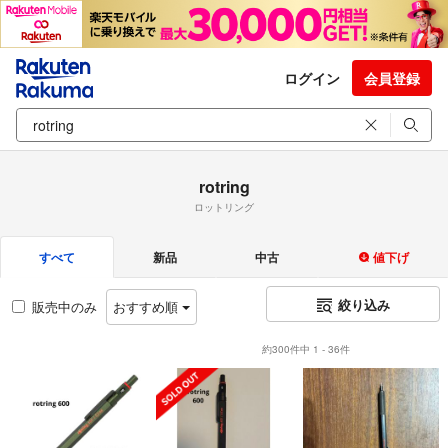
ログイン
会員登録
rotring
ロットリング
すべて
新品
中古
値下げ
絞り込み
販売中のみ
おすすめ順
約300件中 1 - 36件