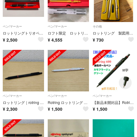
ペン/マーカー
ペン/マーカー
その他
ロットリングトリオペン ブラック
ロフト限定 ロットリング 600 0.5mm イエロー シャーペン シャープペン
ロットリング 製図用コンパス
¥
2,500
¥
4,555
¥
730
ペン/マーカー
ペン/マーカー
ペン/マーカー
ロットリング｜rotring メカニカルペンシル 0.5mm Rapid Pr…
Rotring ロットリング メカニカルペンシル パールホワイト 600 21…
【新品未開封品】Rotring 600 カモフラージュグリーン ボールペン M字
¥
2,300
¥
1,500
¥
1,500