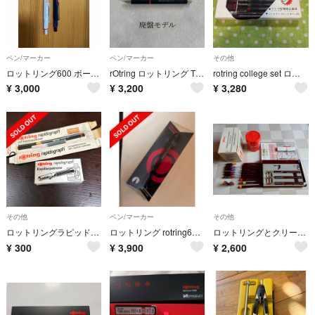
ペン/マーカー
ペン/マーカー
その他
ロットリング600 ボールペン
rOtring ロットリング Tikky II ティッキー2 シャーペンブラック
rotring college set ロットリング カレッジセット
¥
3,000
¥
3,200
¥
3,280
その他
ペン/マーカー
その他
ロットリングラピッドグラフ キャピラリーカートリッジ 590-517 13030
ロットリング rotring600/0.5mm メカニカルペンシル
ロットリングとクリーニングユニットのセット
¥
300
¥
3,900
¥
2,600