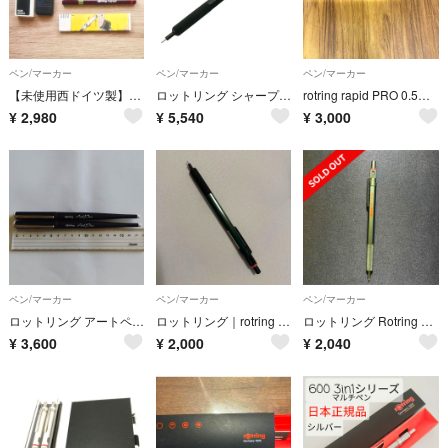
ペン/マーカー
ペン/マーカー
ペン/マーカー
【未使用西ドイツ製】ロットリング イソグラフ 0.3mm 当時物インクセット
ロットリング シャープペンシル 600 メカニカルペンシル カモフラージュグリーン ROTRING【AFI3】
rotring rapid PRO 0.5mm シルバー シャーペン
¥
2,980
¥
5,540
¥
3,000
ペン/マーカー
ペン/マーカー
ペン/マーカー
ロットリング アートペン rotring Art Pen 2本セット
ロットリング｜rotring 500 メカニカルペンシル 0.5mm グリーン
ロットリング Rotring 600 メカニカルペンシル カモフラージュグリーン
¥
3,600
¥
2,000
¥
2,040