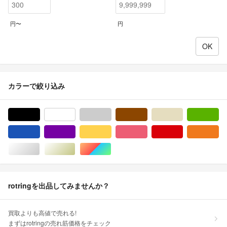
円〜
円
カラーで絞り込み
ブラック/黒色系
ホワイト/白色系
グレー/灰色系
ブラウン/茶色系
ベージュ系
グ
ブルー・ネイビー/青色系
パープル/紫色系
イエロー/黄色系
ピンク/桃色系
レッド/赤色系
オ
シルバー/銀色系
ゴールド/金色系
マルチカラー
rotringを出品してみませんか？
買取よりも高値で売れる!
まずはrotringの売れ筋価格をチェック