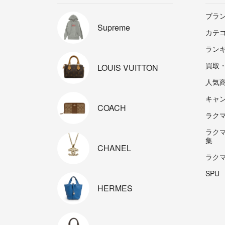
ブラ
Supreme
カテ
ラン
買取
LOUIS
VUITTON
人気
キャ
COACH
ラクマp
ラク
集
CHANEL
ラク
SPU
HERMES