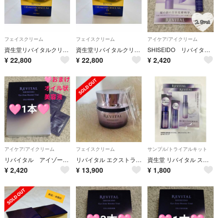
フェイスクリーム
フェイスクリーム
アイケア/アイクリーム
資生堂リバイタルクリームエンサイエンスAA EX ２個
資生堂リバイタルクリームエンサイエンスAA EX ２個
SHISEIDO リバイタル アイゾーンブースター サンプル 2.8mL×1本
¥
22,800
¥
22,800
¥
2,420
アイケア/アイクリーム
フェイスクリーム
サンプル/トライアルキット
リバイタル アイゾーンブースター 2.8ml×1本
リバイタル エクストラリッチクリーム アドバンスド 本体 50g REVITAL
資生堂 リバイタル スキンハイドレーター＆スキンラップ 特製サイズ
¥
2,420
¥
13,900
¥
1,800