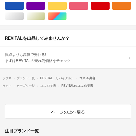
ブルー・ネイビー/青色系
パープル/紫色系
イエロー/黄色系
ピンク/桃色系
レッド/赤色系
オ
シルバー/銀色系
ゴールド/金色系
マルチカラー
REVITALを出品してみませんか？
買取よりも高値で売れる!
まずはREVITALの売れ筋価格をチェック
ラクマ
ブランド一覧
REVITAL（リバイタル）
コスメ/美容
ラクマ
カテゴリ一覧
コスメ/美容
REVITALのコスメ/美容
ページの上へ戻る
注目ブランド一覧