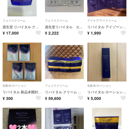
フェイスクリーム
フェイスクリーム
アイケア/アイクリーム
資生堂 リバイタル クリーム エンサイエンスAA EX(40g)
資生堂リバイタル エクストラリッチクリーム サンプル20包
リバイタル アイゾーンブースターサンプル(0.2ml)×10枚
¥
17,000
¥
2,222
¥
1,990
化粧水/ローション
フェイスクリーム
化粧水/ローション
リバイタル 新品未開封 サンプルセット スキンハイドレーター 化粧水 化粧液
リバイタル クリーム エンサイエンスAA EX 6個
リバイタル ローションセラム 水美容液 保湿 乾燥小ジワ(180ml)
¥
300
¥
59,600
¥
5,000