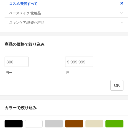
コスメ/美容すべて
ベースメイク/化粧品
スキンケア/基礎化粧品
商品の価格で絞り込み
円〜
円
カラーで絞り込み
ブラック/黒色系
ホワイト/白色系
グレー/灰色系
ブラウン/茶色系
ベージュ系
グ