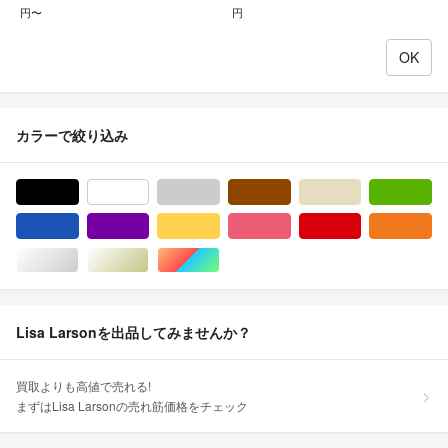
円〜
円
カラーで絞り込み
ブラック/黒色系
ホワイト/白色系
グレー/灰色系
ブラウン/茶色系
ベージュ系
グ
ブルー・ネイビー/青色系
パープル/紫色系
イエロー/黄色系
ピンク/桃色系
レッド/赤色系
オ
シルバー/銀色系
ゴールド/金色系
マルチカラー
Lisa Larsonを出品してみませんか？
買取よりも高値で売れる!
まずはLisa Larsonの売れ筋価格をチェック