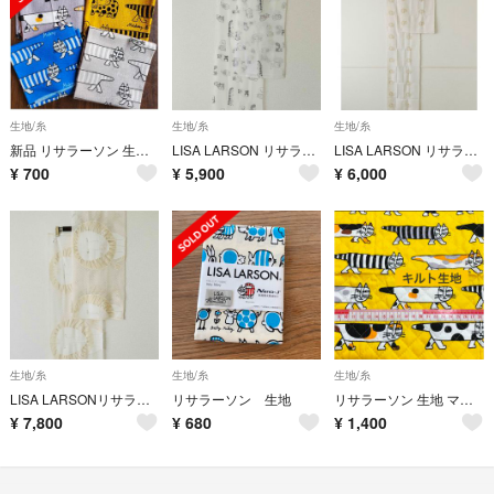
生地/糸
生地/糸
生地/糸
新品 リサラーソン 生地 マイキー ハンドメイド カットクロス はぎれ 布
LISA LARSON リサラーソン ネコ シースルー カーテンはぎれ2枚セット
LISA LARSON リサラーソン ライオン 麻混刺繍カーテンはぎれ2枚セット
¥
700
¥
5,900
¥
6,000
生地/糸
生地/糸
生地/糸
LISA LARSONリサラーソン ライオンメッシュ刺繍カーテンはぎれ2枚セット
リサラーソン 生地
リサラーソン 生地 マイキー イエロー キルティング生地
¥
7,800
¥
680
¥
1,400