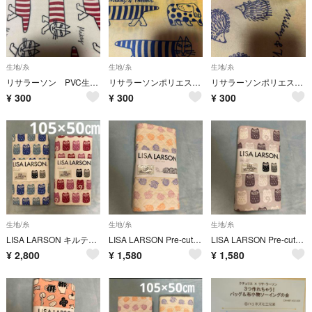
生地/糸
生地/糸
生地/糸
リサラーソン PVC生地３枚、ラベル３枚まとめて
リサラーソンポリエステル生地30cm✖️50cm 同柄３枚とラベル３枚まとめて
リサラーソンポリエステル生地とラベル2枚30cm✖️50cm
¥
300
¥
300
¥
300
生地/糸
生地/糸
生地/糸
LISA LARSON キルティング生地 2枚セット ブランドタグ付き
LISA LARSON Pre-cut Quilt ハリネズミ ブランドタグ付き
LISA LARSON Pre-cut Quilt Salt & Pepper
¥
2,800
¥
1,580
¥
1,580