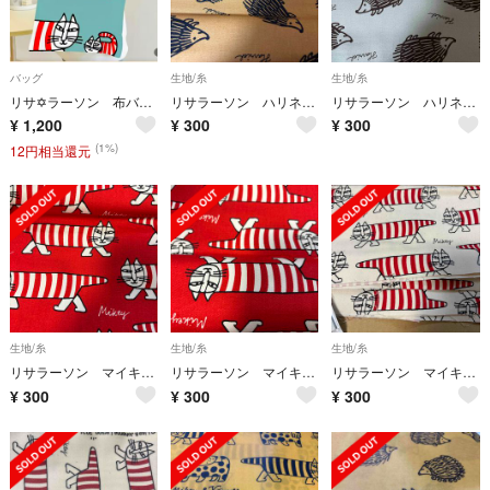
バッグ
生地/糸
生地/糸
リサ✡ラーソン 布バッグ
リサラーソン ハリネズミ マスタード オックス地 108cm巾の50cm
リサラーソン ハリネズミ ブルー 108cm巾の40cmオックス地
¥
1,200
¥
300
¥
300
(1%)
12円相当還元
生地/糸
生地/糸
生地/糸
リサラーソン マイキー赤 108cm巾の40cm
リサラーソン マイキー赤 108cm巾の40cm
リサラーソン マイキー 108cm巾✖️30cmが2枚まとめて
¥
300
¥
300
¥
300