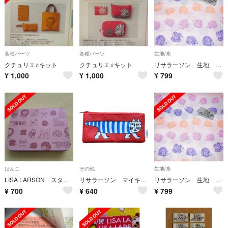
各種パーツ
各種パーツ
生地/糸
クチュリエ⭐️キット
クチュリエ⭐️キット
リサラーソン 生地 はぎれ ハリネズミのダンス タグつき
¥
1,000
¥
1,000
¥
799
はんこ
その他
生地/糸
LISA LARSON スタンプセット
リサラーソン マイキー ペンケース(ポーチ)
リサラーソン 生地 はぎれ ハリネズミのダンス タグつき
¥
700
¥
640
¥
799