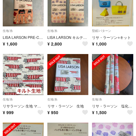
生地/糸
生地/糸
型紙/パターン
LISA LARSON PRE-CUT QUILT Mikey ブランドタグ付き
LISA LARSON キルティング生地 2枚セット ブランドタグ付き
リサ・ラーソン⭐️キット
¥
1,600
¥
2,800
¥
1,000
生地/糸
生地/糸
生地/糸
リサラーソン 生地 マイキー 生成りレッド キルト生地
リサ・ラーソン 生地
リサ・ラーソン 塩化ビニール生地 3点
¥
999
¥
950
¥
1,500