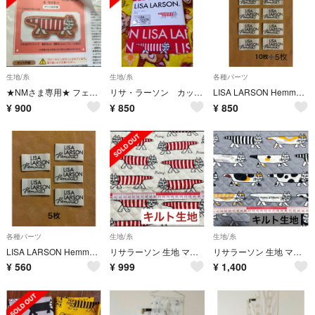
生地/糸
生地/糸
各種パーツ
★NMさま専用★ フェリシモ 手作りキット リサ・ラーソン レジンアクセサリー
リサ・ラーソン カットクロス
LISA LARSON Hemma☆リサラーソンタグ15枚☆手芸 洋裁道具 ワッペン ハンドメイドに☆只今1枚おまけ付き
¥
900
¥
850
¥
850
各種パーツ
生地/糸
生地/糸
LISA LARSON Hemma ☆リサラーソン タグ5枚☆手芸 洋裁道具 ワッペン ハンドメイドに☆1枚おまけ付き
リサラーソン 生地 マイキー 生成りレッド キルティング生地
リサラーソン 生地 マイキー グレー キルティング生地
¥
560
¥
999
¥
1,400