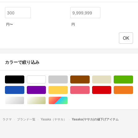
円〜
円
カラーで絞り込み
ブラック/黒色系
ホワイト/白色系
グレー/灰色系
ブラウン/茶色系
ベージュ系
グ
ブルー・ネイビー/青色系
パープル/紫色系
イエロー/黄色系
ピンク/桃色系
レッド/赤色系
オ
シルバー/銀色系
ゴールド/金色系
マルチカラー
ラクマ
ブランド一覧
Yasaka（ヤサカ）
Yasaka(ヤサカ)の値下げアイテム