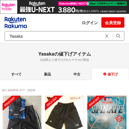
ログイン
会員登録
Yasakaの値下げアイテム
出品時より値下げされたヤサカの商品
すべて
新品
中古
値下げ
約1,000件中 217 - 252件