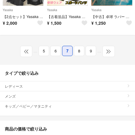
Yasaka
Yasaka
Yasaka
【2点セット】Yasaka 卓球 ユニフォーム
【古着並品】Yasaka ヤサカ 卓球ウェア スポーツウェア ショートパンツ
【中古】卓球 ラバー 回転系表ソフト ヤサカ スピネイト 赤 厚(2.0mm)
¥
2,000
¥
1,500
¥
1,250
…
5
6
7
8
9
…
タイプで絞り込み
レディース
メンズ
キッズ／ベビー／マタニティ
商品の価格で絞り込み